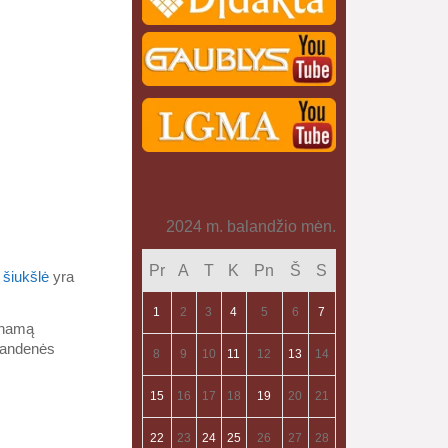
2024 m. balandžio mėn.
Pr
A
T
K
Pn
Š
S
i
šiukšlė
yra
1
2
3
4
5
6
7
einamą
avandenės
8
9
10
11
12
13
14
15
16
17
18
19
20
21
22
23
24
25
26
27
28