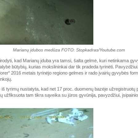
Marianų įdubos medūza FOTO: Stopkadras/Youtube.com
sirodyti, kad Marianų įduba yra tamsi, šalta gelmė, kuri netinkama gyvy
galybė būtybių, kurias mokslininkai dar tik pradeda tyrinėti. Pavyzdži
rer“ 2016 metais tyrinėjo regiono gelmes ir rado įvairių gyvybės form
nkojų.
 iš tyrimų nustatyta, kad net 17 proc. duomenų bazėje užregistruotų p
ų užfiksuota tam tikra sąveika su jūros gyvūnija, pavyzdžiui, įsipainio