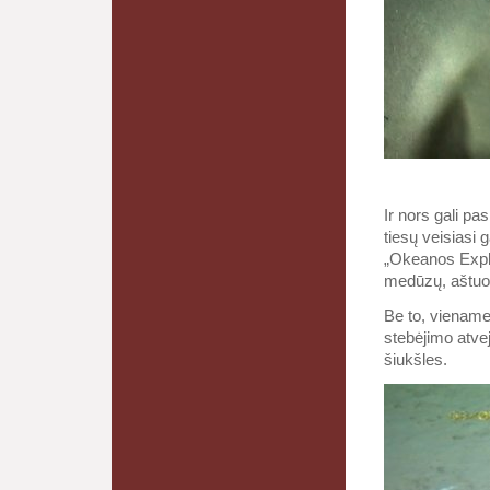
Ir nors gali pa
tiesų veisiasi 
„Okeanos Explo
medūzų, aštuo
Be to, viename
stebėjimo atvej
šiukšles.