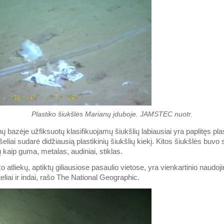
Plastiko šiukšlės Marianų įduboje. JAMSTEC nuotr.
 bazėje užfiksuotų klasifikuojamų šiukšlių labiausiai yra paplitęs pla
išeliai sudarė didžiausią plastikinių šiukšlių kiekį. Kitos šiukšlės buvo
kaip guma, metalas, audiniai, stiklas.
ko atliekų, aptiktų giliausiose pasaulio vietose, yra vienkartinio naudoj
eliai ir indai, rašo The National Geographic.