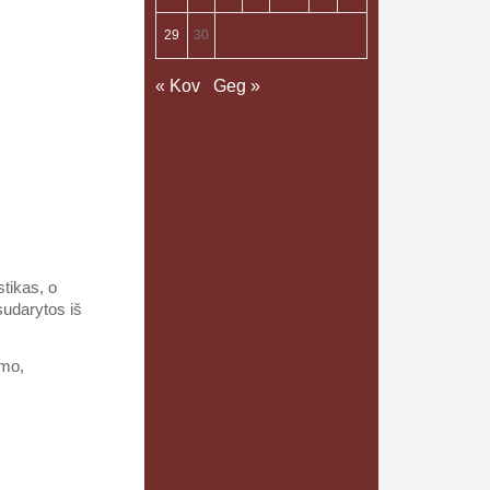
29
30
« Kov
Geg »
stikas, o
 sudarytos iš
imo,