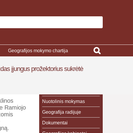
Geografijos mokymo chartija
das įjungus prožektorius sukrėtė
klinos
Nuotolinis mokymas
je Ramiojo
Geografija radijuje
tomis
ė
Dokumentai
gną.