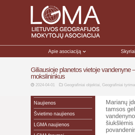
Apie asociaciją
Skyria
Giliausioje planetos vietoje vandenyne
mokslininkus
2024-04-01
Geografiniai objektai
,
Geografiniai tyrima
Marianų įdu
Naujienos
tamsos gel
Švietimo naujienos
vandenyno 
šiukšlėmis
LGMA naujienos
povandenin