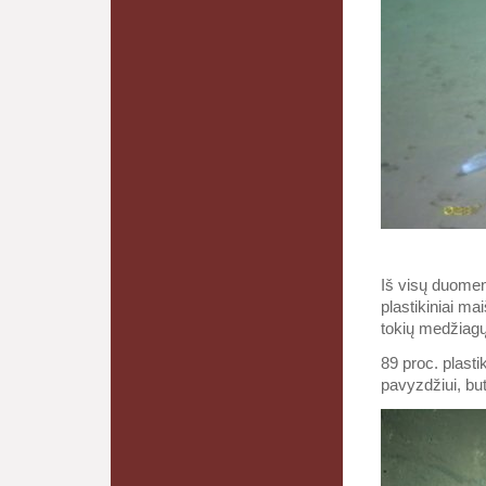
Iš visų duomenų
plastikiniai ma
tokių medžiagų 
89 proc. plasti
pavyzdžiui, but