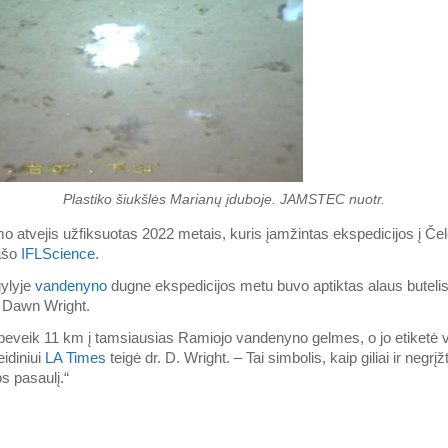
Plastiko šiukšlės Marianų įduboje. JAMSTEC nuotr.
mo atvejis užfiksuotas 2022 metais, kuris įamžintas ekspedicijos į Če
ašo
IFLScience
.
ylyje
vandenyno
dugne ekspedicijos metu buvo aptiktas alaus butelis
 Dawn Wright.
 beveik 11 km į tamsiausias Ramiojo vandenyno gelmes, o jo etiketė v
eidiniui
LA Times
teigė dr. D. Wright. – Tai simbolis, kaip giliai ir neg
s pasaulį.“