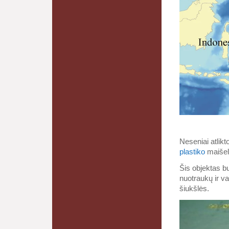
Neseniai atlik
plastiko
maišel
Šis objektas bu
nuotraukų ir v
šiukšlės.