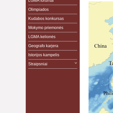
LGMA forumai
Olimpiados
Kudabos konkursas
Mokymo priemonės
LGMA kelionės
Geografo karjera
Istorijos kampelis
Straipsniai