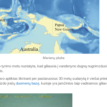
Marianų įduba
to tyrimo metu nustatyta, kad giliausia į vandenyno dugną nugrimzdus
is.
vo aptiktas tikrinant per pastaruosius 30 metų sudarytą ir viešai pri
aizdo įrašų
duomenų bazę
, kurioje yra įamžintos taip vadinamos gili