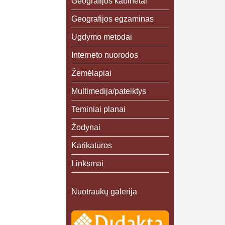
Geografijos kabinetai
Geografijos egzaminas
Ugdymo metodai
Interneto nuorodos
Žemėlapiai
Multimedija/pateiktys
Teminiai planai
Žodynai
Karikatūros
Linksmai
Nuotraukų galerija