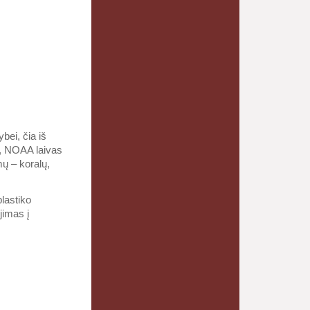
bei, čia iš
ui, NOAA laivas
ų – koralų,
lastiko
jimas į