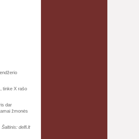
lendžerio
, tinke X rašo
is dar
rįžtamai žmonės
Šaltinis: delfi.lt