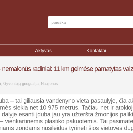
i
Aktyvas
Kontaktai
 – nemalonūs radiniai: 11 km gelmėse pamatytas vaiz
i
,
Gyventojų geografija
,
Naujienos
ba – tai giliausia vandenyno vieta pasaulyje, čia a
mės siekia net 10 975 metrus. Tačiau net ir atokio
dalyje esanti įduba jau yra užteršta žmonijos palik
 – vienkartinėmis plastiko pakuotėmis. Tai pasimat
iams zondams nusileidus tyrinėti šios vietovės du