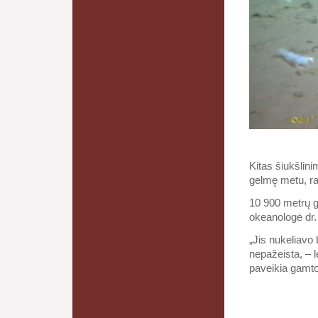
Kitas šiukšlini
gelmę metu, r
10 900 metrų g
okeanologė dr.
„Jis nukeliavo
nepažeista, – l
paveikia gamto