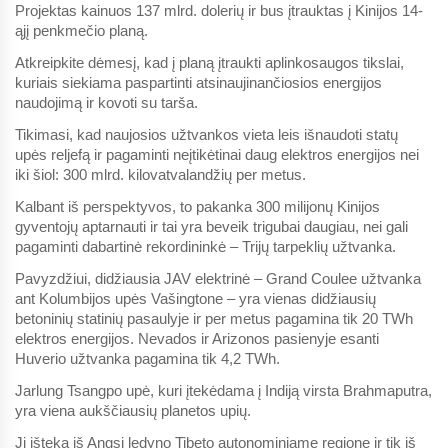
Projektas kainuos 137 mlrd. dolerių ir bus įtrauktas į Kinijos 14-
ąjį penkmečio planą.
Atkreipkite dėmesį, kad į planą įtraukti aplinkosaugos tikslai,
kuriais siekiama paspartinti atsinaujinančiosios energijos
naudojimą ir kovoti su tarša.
Tikimasi, kad naujosios užtvankos vieta leis išnaudoti statų
upės reljefą ir pagaminti neįtikėtinai daug elektros energijos nei
iki šiol: 300 mlrd. kilovatvalandžių per metus.
Kalbant iš perspektyvos, to pakanka 300 milijonų Kinijos
gyventojų aptarnauti ir tai yra beveik trigubai daugiau, nei gali
pagaminti dabartinė rekordininkė – Trijų tarpeklių užtvanka.
Pavyzdžiui, didžiausia JAV elektrinė – Grand Coulee užtvanka
ant Kolumbijos upės Vašingtone – yra vienas didžiausių
betoninių statinių pasaulyje ir per metus pagamina tik 20 TWh
elektros energijos. Nevados ir Arizonos pasienyje esanti
Huverio užtvanka pagamina tik 4,2 TWh.
Jarlung Tsangpo upė, kuri įtekėdama į Indiją virsta Brahmaputra,
yra viena aukščiausių planetos upių.
Ji išteka iš Angsi ledyno Tibeto autonominiame regione ir tik iš