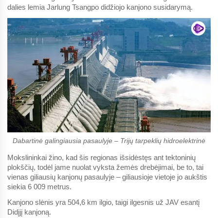
dalies lemia Jarlung Tsangpo didžiojo kanjono susidarymą.
Dabartinė galingiausia pasaulyje – Trijų tarpeklių hidroelektrinė
Mokslininkai žino, kad šis regionas išsidėstęs ant tektoninių
plokščių, todėl jame nuolat vyksta žemės drebėjimai, be to, tai
vienas giliausių kanjonų pasaulyje – giliausioje vietoje jo aukštis
siekia 6 009 metrus.
Kanjono slėnis yra 504,6 km ilgio, taigi ilgesnis už JAV esantį
Didįjį kanjoną.