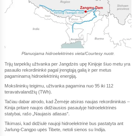
Planuojama hidroelektrinės vieta/Courtesy nuotr.
Trijų tarpeklių užtvanka per Jangdzės upę Kinijoje šiuo metu yra
pasaulio rekordininkė pagal įrengtąją galią ir per metus
pagaminamą hidroelektrinių energiją.
Mokslininkų teigimu, užtvanka pagamina nuo 95 iki 112
teravatvalandžių (TWh).
Tačiau dabar atrodo, kad Žemėje atsiras naujas rekordininkas –
Kinija pritarė naujos didžiausios pasaulyje hidroelektrinės
statybai, rašo „Naujasis atlasas“.
Tikimasi, kad didžiulė naujoji hidroelektrinė bus pastatyta ant
Jarlung-Cangpo upės Tibete, netoli sienos su Indija.