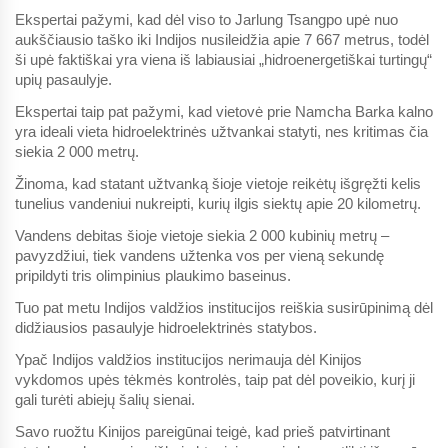
Ekspertai pažymi, kad dėl viso to Jarlung Tsangpo upė nuo
aukščiausio taško iki Indijos nusileidžia apie 7 667 metrus, todėl
ši upė faktiškai yra viena iš labiausiai „hidroenergetiškai turtingų“
upių pasaulyje.
Ekspertai taip pat pažymi, kad vietovė prie Namcha Barka kalno
yra ideali vieta hidroelektrinės užtvankai statyti, nes kritimas čia
siekia 2 000 metrų.
Žinoma, kad statant užtvanką šioje vietoje reikėtų išgręžti kelis
tunelius vandeniui nukreipti, kurių ilgis siektų apie 20 kilometrų.
Vandens debitas šioje vietoje siekia 2 000 kubinių metrų –
pavyzdžiui, tiek vandens užtenka vos per vieną sekundę
pripildyti tris olimpinius plaukimo baseinus.
Tuo pat metu Indijos valdžios institucijos reiškia susirūpinimą dėl
didžiausios pasaulyje hidroelektrinės statybos.
Ypač Indijos valdžios institucijos nerimauja dėl Kinijos
vykdomos upės tėkmės kontrolės, taip pat dėl poveikio, kurį ji
gali turėti abiejų šalių sienai.
Savo ruožtu Kinijos pareigūnai teigė, kad prieš patvirtinant