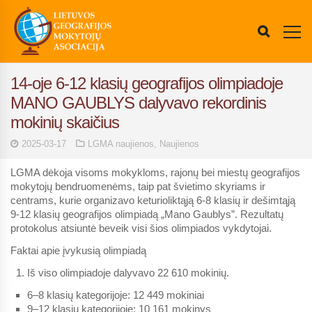
14-oje 6-12 klasių geografijos olimpiadoje
MANO GAUBLYS dalyvavo rekordinis
mokinių skaičius
2025-03-17
LGMA naujienos
,
Naujienos
LGMA dėkoja visoms mokykloms, rajonų bei miestų geografijos
mokytojų bendruomenėms, taip pat švietimo skyriams ir
centrams, kurie organizavo keturioliktąją 6-8 klasių ir dešimtąją
9-12 klasių geografijos olimpiadą „Mano Gaublys”. Rezultatų
protokolus atsiuntė beveik visi šios olimpiados vykdytojai.
Faktai apie įvykusią olimpiadą
Iš viso olimpiadoje dalyvavo
22 610
mokinių.
6–8 klasių kategorijoje: 12 449 mokiniai
9–12 klasių kategorijoje: 10 161 mokinys