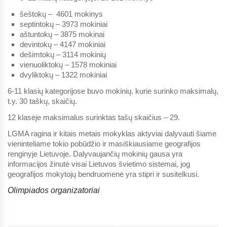
šeštokų – 4601 mokinys
septintokų – 3973 mokiniai
aštuntokų – 3875 mokinai
devintokų – 4147 mokiniai
dešimtokų – 3114 mokinių
vienuoliktokų – 1578 mokiniai
dvyliktokų – 1322 mokiniai
6-11 klasių kategorijose buvo mokinių, kurie surinko maksimalų,
t.y. 30 taškų, skaičių.
12 klasėje maksimalus surinktas tašų skaičius – 29.
LGMA ragina ir kitais metais mokyklas aktyviai dalyvauti šiame
vieninteliame tokio pobūdžio ir masiškiausiame geografijos
renginyje Lietuvoje. Dalyvaujančių mokinių gausa yra
informacijos žinutė visai Lietuvos švietimo sistemai, jog
geografijos mokytojų bendruomenė yra stipri ir susitelkusi.
Olimpiados organizatoriai