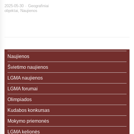
2025-05-30
Geografiniai
objektai
,
Naujienos
Naujienos
Švietimo naujienos
LGMA naujienos
LGMA forumai
Olimpiados
Kudabos konkursas
Mokymo priemonės
LGMA kelionės