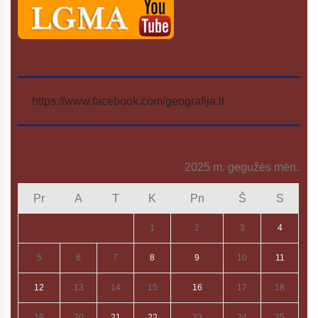
https://www.facebook.com/geografija.lt
2025 m. gegužės mėn.
Pr
A
T
K
Pn
Š
S
1
2
3
4
5
6
7
8
9
10
11
12
13
14
15
16
17
18
19
20
21
22
23
24
25