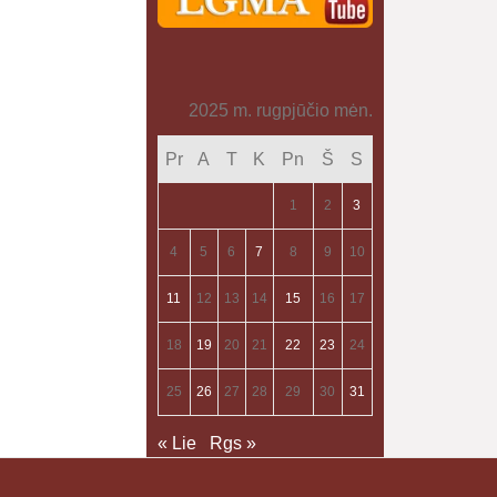
2025 m. rugpjūčio mėn.
Pr
A
T
K
Pn
Š
S
1
2
3
4
5
6
7
8
9
10
11
12
13
14
15
16
17
18
19
20
21
22
23
24
25
26
27
28
29
30
31
« Lie
Rgs »