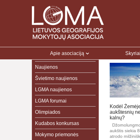
Apie asociaciją
Skyria
Naujienos
Švietimo naujienos
LGMA naujienos
LGMA forumai
Kodėl Žemėje
Olimpiados
aukštesnių ne
kalnų?
Kudabos konkursas
Džomolungmos 
aukštis siekia 
Mokymo priemonės
atrodo milžiniš