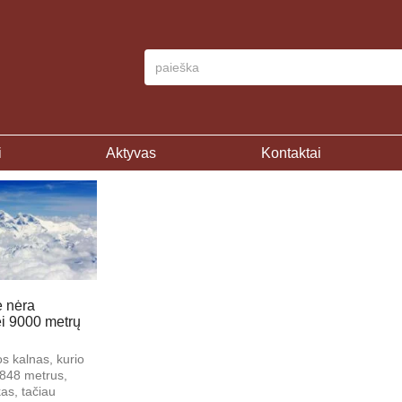
i
Aktyvas
Kontaktai
 nėra
i 9000 metrų
kalnas, kurio
8848 metrus,
kas, tačiau