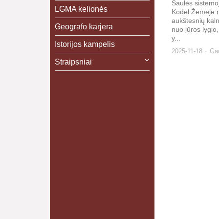
Saulės sistemoj
LGMA kelionės
Kodėl Žemėje n
aukštesnių kal
Geografo karjera
nuo jūros lygi
y...
Istorijos kampelis
2025-11-18
Gam
Straipsniai