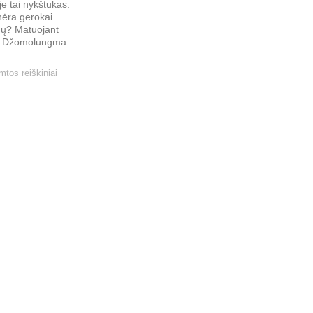
e tai nykštukas.
ėra gerokai
nų? Matuojant
o, Džomolungma
tos reiškiniai