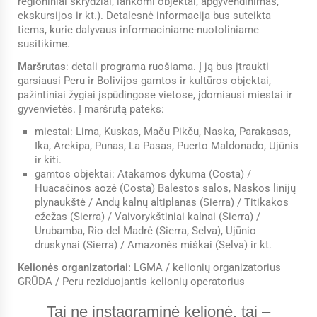
regioniniai skrydžiai, lankomi objektai, apgyvendinimas,
ekskursijos ir kt.). Detalesnė informacija bus suteikta
tiems, kurie dalyvaus informaciniame-nuotoliniame
susitikime.
Maršrutas
: detali programa ruošiama. Į ją bus įtraukti
garsiausi Peru ir Bolivijos gamtos ir kultūros objektai,
pažintiniai žygiai įspūdingose vietose, įdomiausi miestai ir
gyvenvietės. Į maršrutą pateks:
miestai: Lima, Kuskas, Maču Pikču, Naska, Parakasas,
Ika, Arekipa, Punas, La Pasas, Puerto Maldonado, Ujūnis
ir kiti.
gamtos objektai: Atakamos dykuma (Costa) /
Huacačinos aozė (Costa) Balestos salos, Naskos linijų
plynaukštė / Andų kalnų altiplanas (Sierra) / Titikakos
ežežas (Sierra) / Vaivorykštiniai kalnai (Sierra) /
Urubamba, Rio del Madrė (Sierra, Selva), Ujūnio
druskynai (Sierra) / Amazonės miškai (Selva) ir kt.
Kelionės organizatoriai:
LGMA / kelionių organizatorius
GRŪDA / Peru reziduojantis kelionių operatorius
Tai ne instagraminė kelionė, tai –