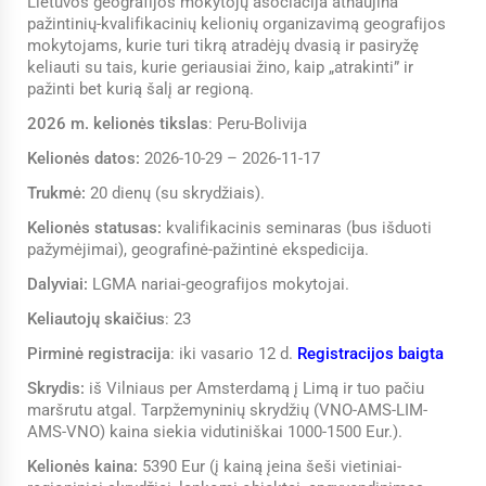
Lietuvos geografijos mokytojų asociacija atnaujina
pažintinių-kvalifikacinių kelionių organizavimą geografijos
mokytojams, kurie turi tikrą atradėjų dvasią ir pasiryžę
keliauti su tais, kurie geriausiai žino, kaip „atrakinti” ir
pažinti bet kurią šalį ar regioną.
2026 m. kelionės tikslas
: Peru-Bolivija
Kelionės datos:
2026-10-29 – 2026-11-17
Trukmė:
20 dienų (su skrydžiais).
Kelionės statusas:
kvalifikacinis seminaras (bus išduoti
pažymėjimai), geografinė-pažintinė ekspedicija.
Dalyviai:
LGMA nariai-geografijos mokytojai.
Keliautojų skaičius
: 23
Pirminė registracija
: iki vasario 12 d.
Registracijos baigta
Skrydis:
iš Vilniaus per Amsterdamą į Limą ir tuo pačiu
maršrutu atgal. Tarpžemyninių skrydžių (VNO-AMS-LIM-
AMS-VNO) kaina siekia vidutiniškai 1000-1500 Eur.).
Kelionės kaina:
5390 Eur (į kainą įeina šeši vietiniai-