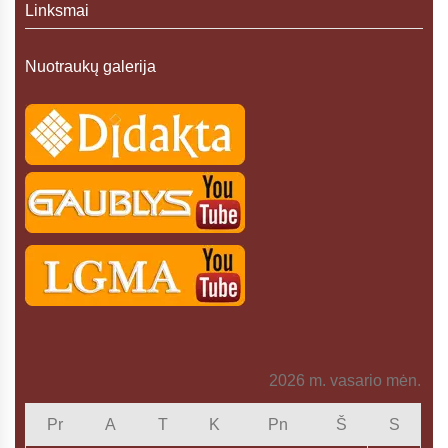
Linksmai
Nuotraukų galerija
2026 m. vasario mėn.
Pr
A
T
K
Pn
Š
S