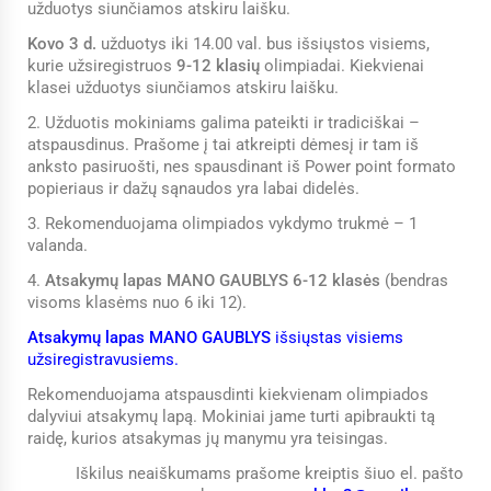
užduotys siunčiamos atskiru laišku.
Kovo 3 d.
užduotys iki 14.00 val. bus išsiųstos visiems,
kurie užsiregistruos
9-12 klasių
olimpiadai. Kiekvienai
klasei užduotys siunčiamos atskiru laišku.
2. Užduotis mokiniams galima pateikti ir tradiciškai –
atspausdinus. Prašome į tai atkreipti dėmesį ir tam iš
anksto pasiruošti, nes spausdinant iš Power point formato
popieriaus ir dažų sąnaudos yra labai didelės.
3. Rekomenduojama olimpiados vykdymo trukmė – 1
valanda.
4.
Atsakymų lapas MANO GAUBLYS 6-12 klasės
(bendras
visoms klasėms nuo 6 iki 12).
Atsakymų lapas MANO GAUBLYS
išsiųstas visiems
užsiregistravusiems.
Rekomenduojama atspausdinti kiekvienam olimpiados
dalyviui atsakymų lapą. Mokiniai jame turti apibraukti tą
raidę, kurios atsakymas jų manymu yra teisingas.
Iškilus neaiškumams prašome kreiptis šiuo el. pašto