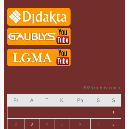
2026 m. kovo mėn.
Pr
A
T
K
Pn
Š
S
1
2
3
4
5
6
7
8