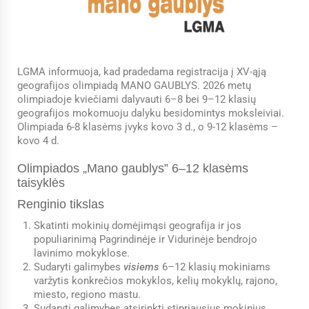
LGMA informuoja, kad pradedama registracija į XV-ąją
geografijos olimpiadą MANO GAUBLYS. 2026 metų
olimpiadoje kviečiami dalyvauti 6–8 bei 9–12 klasių
geografijos mokomuoju dalyku besidomintys moksleiviai.
Olimpiada 6-8 klasėms įvyks kovo 3 d., o 9-12 klasėms –
kovo 4 d.
Olimpiados „Mano gaublys” 6–12 klasėms
taisyklės
Renginio tikslas
Skatinti mokinių domėjimąsi geografija ir jos
populiarinimą Pagrindinėje ir Vidurinėje bendrojo
lavinimo mokyklose.
Sudaryti galimybes
visiems
6–12 klasių mokiniams
varžytis konkrečios mokyklos, kelių mokyklų, rajono,
miesto, regiono mastu.
Sudaryti galimybes atsirinkti stipriausius mokinius,