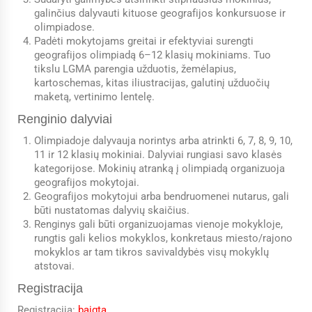
galinčius dalyvauti kituose geografijos konkursuose ir
olimpiadose.
Padėti mokytojams greitai ir efektyviai surengti
geografijos olimpiadą 6–12 klasių mokiniams. Tuo
tikslu LGMA parengia užduotis, žemėlapius,
kartoschemas, kitas iliustracijas, galutinį užduočių
maketą, vertinimo lentelę.
Renginio dalyviai
Olimpiadoje dalyvauja norintys arba atrinkti 6, 7, 8, 9, 10,
11 ir 12 klasių mokiniai. Dalyviai rungiasi savo klasės
kategorijose. Mokinių atranką į olimpiadą organizuoja
geografijos mokytojai.
Geografijos mokytojui arba bendruomenei nutarus, gali
būti nustatomas dalyvių skaičius.
Renginys gali būti organizuojamas vienoje mokykloje,
rungtis gali kelios mokyklos, konkretaus miesto/rajono
mokyklos ar tam tikros savivaldybės visų mokyklų
atstovai.
Registracija
Registracija:
baigta
.