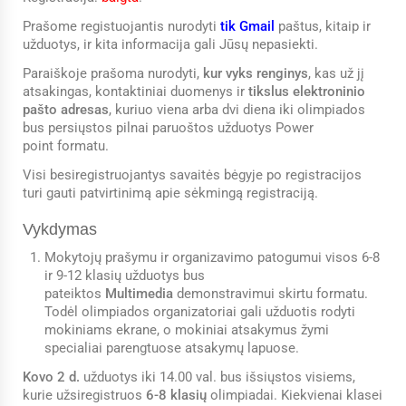
Prašome registuojantis nurodyti
tik
Gmail
paštus, kitaip ir
užduotys, ir kita informacija gali Jūsų nepasiekti.
Paraiškoje prašoma nurodyti,
kur vyks renginys
, kas už jį
atsakingas, kontaktiniai duomenys ir
tikslus elektroninio
pašto adresas
, kuriuo viena arba dvi diena iki olimpiados
bus persiųstos pilnai paruoštos užduotys Power
point formatu.
Visi besiregistruojantys savaitės bėgyje po registracijos
turi gauti patvirtinimą apie sėkmingą registraciją.
Vykdymas
Mokytojų prašymu ir organizavimo patogumui visos 6-8
ir 9-12 klasių užduotys bus
pateiktos
Multimedia
demonstravimui skirtu formatu.
Todėl olimpiados organizatoriai gali užduotis rodyti
mokiniams ekrane, o mokiniai atsakymus žymi
specialiai parengtuose atsakymų lapuose.
Kovo 2 d.
užduotys iki 14.00 val. bus išsiųstos visiems,
kurie užsiregistruos
6-8 klasių
olimpiadai. Kiekvienai klasei