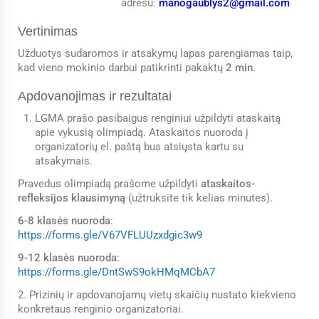
adresu:
manogaublys2@gmail.com
Vertinimas
Užduotys sudaromos ir atsakymų lapas parengiamas taip,
kad vieno mokinio darbui patikrinti pakaktų
2 min.
Apdovanojimas ir rezultatai
LGMA prašo pasibaigus renginiui užpildyti ataskaitą
apie vykusią olimpiadą. Ataskaitos nuoroda į
organizatorių el. paštą bus atsiųsta kartu su
atsakymais.
Pravedus olimpiadą prašome užpildyti
ataskaitos-
refleksijos klausimyną
(užtruksite tik kelias minutes).
6-8 klasės nuoroda
:
https://forms.gle/V67VFLUUzxdgic3w9
9-12 klasės nuoroda
:
https://forms.gle/DntSwS9okHMqMCbA7
2. Prizinių ir apdovanojamų vietų skaičių nustato kiekvieno
konkretaus renginio organizatoriai.