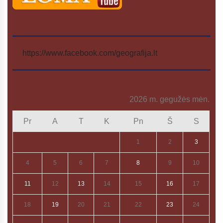
https://www.facebook.com/geografija.lt
2026 m. gegužės mėn.
Pr
A
T
K
Pn
Š
S
1
2
3
4
5
6
7
8
9
10
11
12
13
14
15
16
17
18
19
20
21
22
23
24