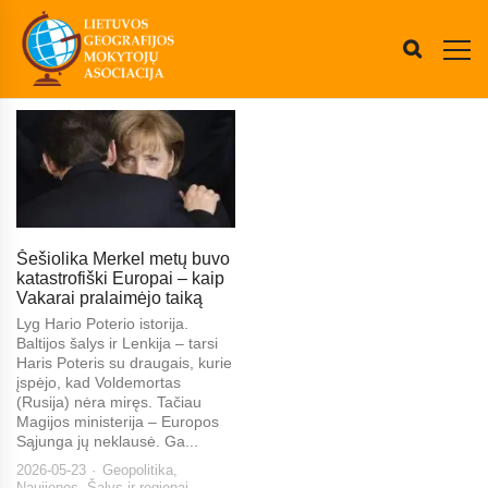
Šešiolika Merkel metų buvo
katastrofiški Europai – kaip
Vakarai pralaimėjo taiką
Lyg Hario Poterio istorija.
Baltijos šalys ir Lenkija – tarsi
Haris Poteris su draugais, kurie
įspėjo, kad Voldemortas
(Rusija) nėra miręs. Tačiau
Magijos ministerija – Europos
Sąjunga jų neklausė. Ga...
2026-05-23
Geopolitika
,
Naujienos
,
Šalys ir regionai