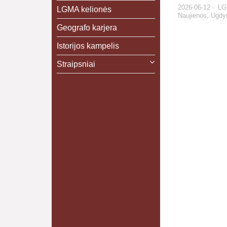
2026-06-12
LG
LGMA kelionės
Naujienos
,
Ugdy
Geografo karjera
Istorijos kampelis
Straipsniai