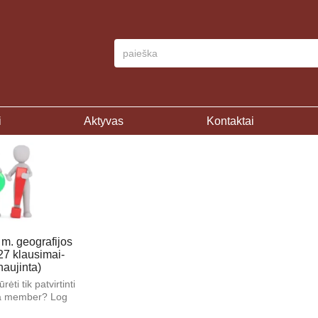
i
Aktyvas
Kontaktai
 m. geografijos
27 klausimai-
naujinta)
rėti tik patvirtinti
 a member? Log