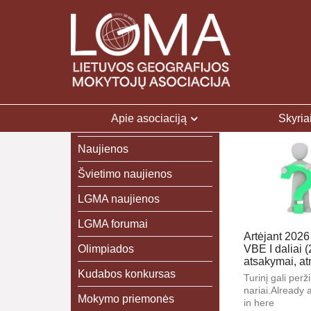
Apie asociaciją
Skyria
Naujienos
Švietimo naujienos
LGMA naujienos
LGMA forumai
Artėjant 2026
Olimpiados
VBE I daliai (
atsakymai, at
Kudabos konkursas
Turinį gali peržiū
nariai.Already
Mokymo priemonės
in here