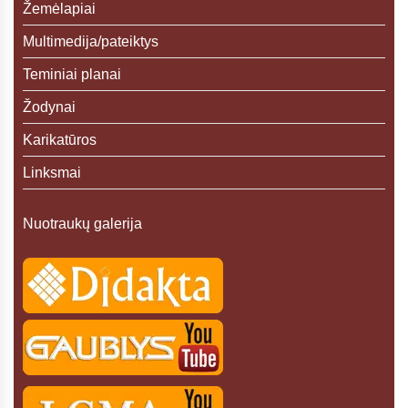
Žemėlapiai
Multimedija/pateiktys
Teminiai planai
Žodynai
Karikatūros
Linksmai
Nuotraukų galerija