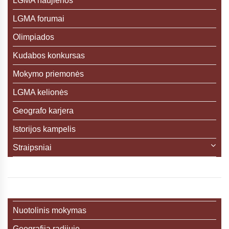
LGMA naujienos
LGMA forumai
Olimpiados
Kudabos konkursas
Mokymo priemonės
LGMA kelionės
Geografo karjera
Istorijos kampelis
Straipsniai
Nuotolinis mokymas
Geografija radijuje