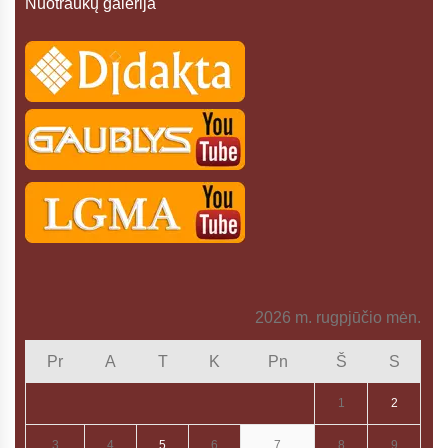
Nuotraukų galerija
2026 m. rugpjūčio mėn.
Pr
A
T
K
Pn
Š
S
1
2
3
4
5
6
7
8
9