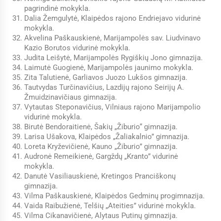
pagrindinė mokykla.
Dalia Žemgulytė, Klaipėdos rajono Endriejavo vidurinė
mokykla.
Akvelina Paškauskienė, Marijampolės sav. Liudvinavo
Kazio Borutos vidurinė mokykla.
Judita Leišytė, Marijampolės Rygiškių Jono gimnazija.
Laimutė Guogienė, Marijampolės jaunimo mokykla.
Zita Talutienė, Garliavos Juozo Lukšos gimnazija.
Tautvydas Turčinavičius, Lazdijų rajono Seirijų A.
Žmuidzinavičiaus gimnazija.
Vytautas Steponavičius, Vilniaus rajono Marijampolio
vidurinė mokykla.
Birutė Bendoraitienė, Šakių „Žiburio“ gimnazija.
Larisa Ušakova, Klaipėdos „Žaliakalnio” gimnazija.
Loreta Kryževičienė, Kauno „Žiburio” gimnazija.
Audronė Remeikienė, Gargždų „Kranto” vidurinė
mokykla.
Danutė Vasiliauskienė, Kretingos Pranciškonų
gimnazija.
Vilma Paškauskienė, Klaipėdos Gedminų progimnazija.
Vaida Raibužienė, Telšių „Ateities” vidurinė mokykla.
Vilma Cikanavičienė, Alytaus Putinų gimnazija.