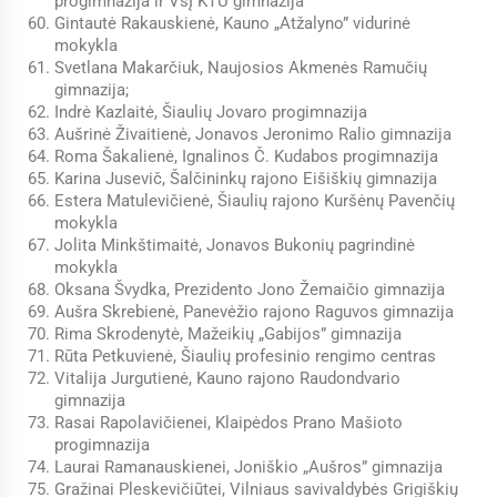
progimnazija ir VšĮ KTU gimnazija
Gintautė Rakauskienė, Kauno „Atžalyno” vidurinė
mokykla
Svetlana Makarčiuk, Naujosios Akmenės Ramučių
gimnazija;
Indrė Kazlaitė, Šiaulių Jovaro progimnazija
Aušrinė Živaitienė, Jonavos Jeronimo Ralio gimnazija
Roma Šakalienė, Ignalinos Č. Kudabos progimnazija
Karina Jusevič, Šalčininkų rajono Eišiškių gimnazija
Estera Matulevičienė, Šiaulių rajono Kuršėnų Pavenčių
mokykla
Jolita Minkštimaitė, Jonavos Bukonių pagrindinė
mokykla
Oksana Švydka, Prezidento Jono Žemaičio gimnazija
Aušra Skrebienė, Panevėžio rajono Raguvos gimnazija
Rima Skrodenytė, Mažeikių „Gabijos” gimnazija
Rūta Petkuvienė, Šiaulių profesinio rengimo centras
Vitalija Jurgutienė, Kauno rajono Raudondvario
gimnazija
Rasai Rapolavičienei, Klaipėdos Prano Mašioto
progimnazija
Laurai Ramanauskienei, Joniškio „Aušros” gimnazija
Gražinai Pleskevičiūtei, Vilniaus savivaldybės Grigiškių