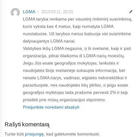
LGMA
2013-03-11, 20:03
LGMA taryba renkama per visuotinį rinkiminį susirinkimą,
kuris vyksta kas 4 metus, kaip numatyta LGMA
nuostatuose. Už tarybos narius balsuoja visi susirinkime
dalyvaujantys LGMA nariai.
Valstybės lėšų LGMA negauna, o ši svetainė, kaip ir pati
organizacija, pilnai išlaikoma iš LGMA narių moesčių.
Jeigu Jūs esate geografijos mokytojas, lankotės ir
naudojatės šioje svetainėje sukaupta informacija, bet
nesate LGMA narys, vadinasi, elgiatės nekorektiškai ir
parazituojate, nes naudojatės kitų įdirbiu, o jeigu esate
geografijos mylėtojas tada prašome pervesti 2% ir taip
prisidėti prie mūsų organizacijos stiprinimo.
Prisijunkite norėdami atsakyti
Rašyti komentarą
Turite būti
prisijungę
, kad galėtumėte komentuoti.