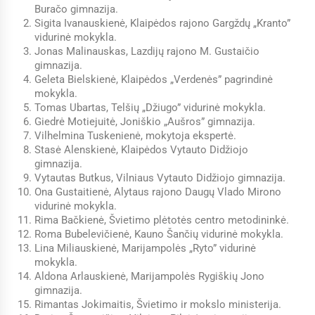
Buračo gimnazija.
Sigita Ivanauskienė, Klaipėdos rajono Gargždų „Kranto”
vidurinė mokykla.
Jonas Malinauskas, Lazdijų rajono M. Gustaičio
gimnazija.
Geleta Bielskienė, Klaipėdos „Verdenės” pagrindinė
mokykla.
Tomas Ubartas, Telšių „Džiugo” vidurinė mokykla.
Giedrė Motiejuitė, Joniškio „Aušros” gimnazija.
Vilhelmina Tuskenienė, mokytoja ekspertė.
Stasė Alenskienė, Klaipėdos Vytauto Didžiojo
gimnazija.
Vytautas Butkus, Vilniaus Vytauto Didžiojo gimnazija.
Ona Gustaitienė, Alytaus rajono Daugų Vlado Mirono
vidurinė mokykla.
Rima Bačkienė, Švietimo plėtotės centro metodininkė.
Roma Bubelevičienė, Kauno Šančių vidurinė mokykla.
Lina Miliauskienė, Marijampolės „Ryto” vidurinė
mokykla.
Aldona Arlauskienė, Marijampolės Rygiškių Jono
gimnazija.
Rimantas Jokimaitis, Švietimo ir mokslo ministerija.