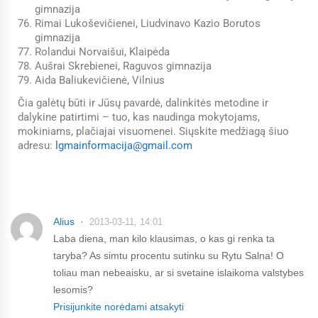
gimnazija
Rimai Lukoševičienei, Liudvinavo Kazio Borutos
gimnazija
Rolandui Norvaišui, Klaipėda
Aušrai Skrebienei, Raguvos gimnazija
Aida Baliukevičienė, Vilnius
Čia galėtų būti ir Jūsų pavardė, dalinkitės metodine ir
dalykine patirtimi – tuo, kas naudinga mokytojams,
mokiniams, plačiajai visuomenei. Siųskite medžiagą šiuo
adresu:
lgmainformacija@gmail.com
Alius
2013-03-11, 14:01
Laba diena, man kilo klausimas, o kas gi renka ta
taryba? As simtu procentu sutinku su Rytu Salna! O
toliau man nebeaisku, ar si svetaine islaikoma valstybes
lesomis?
Prisijunkite norėdami atsakyti