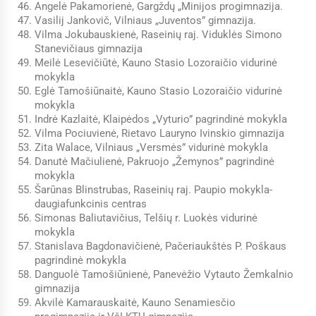
Angelė Pakamorienė, Gargždų „Minijos progimnazija.
Vasilij Jankovič, Vilniaus „Juventos” gimnazija.
Vilma Jokubauskienė, Raseinių raj. Viduklės Simono
Stanevičiaus gimnazija
Meilė Lesevičiūtė, Kauno Stasio Lozoraičio vidurinė
mokykla
Eglė Tamošiūnaitė, Kauno Stasio Lozoraičio vidurinė
mokykla
Indrė Kazlaitė, Klaipėdos „Vyturio” pagrindinė mokykla
Vilma Pociuvienė, Rietavo Lauryno Ivinskio gimnazija
Zita Walace, Vilniaus „Versmės” vidurinė mokykla
Danutė Mačiulienė, Pakruojo „Žemynos” pagrindinė
mokykla
Šarūnas Blinstrubas, Raseinių raj. Paupio mokykla-
daugiafunkcinis centras
Simonas Baliutavičius, Telšių r. Luokės vidurinė
mokykla
Stanislava Bagdonavičienė, Pačeriaukštės P. Poškaus
pagrindinė mokykla
Danguolė Tamošiūnienė, Panevėžio Vytauto Žemkalnio
gimnazija
Akvilė Kamarauskaitė, Kauno Senamiesčio