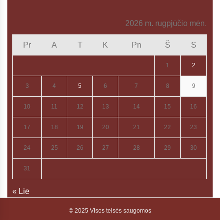
2026 m. rugpjūčio mėn.
Pr
A
T
K
Pn
Š
S
1
2
3
4
5
6
7
8
9
10
11
12
13
14
15
16
17
18
19
20
21
22
23
24
25
26
27
28
29
30
31
« Lie
© 2025 Visos teisės saugomos