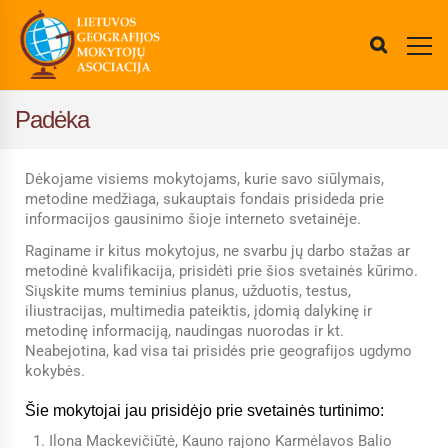
Padėka
Dėkojame visiems mokytojams, kurie savo siūlymais,
metodine medžiaga, sukauptais fondais prisideda prie
informacijos gausinimo šioje interneto svetainėje.
Raginame ir kitus mokytojus, ne svarbu jų darbo stažas ar
metodinė kvalifikacija, prisidėti prie šios svetainės kūrimo.
Siųskite mums teminius planus, užduotis, testus,
iliustracijas, multimedia pateiktis, įdomią dalykinę ir
metodinę informaciją, naudingas nuorodas ir kt.
Neabejotina, kad visa tai prisidės prie geografijos ugdymo
kokybės.
Šie mokytojai jau prisidėjo prie svetainės turtinimo:
Ilona Mackevičiūtė, Kauno rajono Karmėlavos Balio