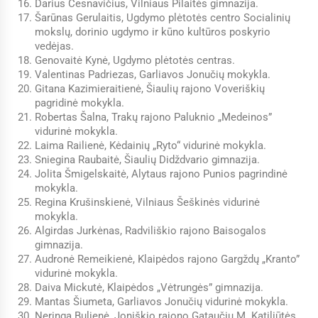
Darius Česnavičius, Vilniaus Pilaitės gimnazija.
Šarūnas Gerulaitis, Ugdymo plėtotės centro Socialinių
mokslų, dorinio ugdymo ir kūno kultūros poskyrio
vedėjas.
Genovaitė Kynė, Ugdymo plėtotės centras.
Valentinas Padriezas, Garliavos Jonučių mokykla.
Gitana Kazimieraitienė, Šiaulių rajono Voveriškių
pagridinė mokykla.
Robertas Šalna, Trakų rajono Paluknio „Medeinos”
vidurinė mokykla.
Laima Railienė, Kėdainių „Ryto“ vidurinė mokykla.
Sniegina Raubaitė, Šiaulių Didždvario gimnazija.
Jolita Šmigelskaitė, Alytaus rajono Punios pagrindinė
mokykla.
Regina Krušinskienė, Vilniaus Šeškinės vidurinė
mokykla.
Algirdas Jurkėnas, Radviliškio rajono Baisogalos
gimnazija.
Audronė Remeikienė, Klaipėdos rajono Gargždų „Kranto”
vidurinė mokykla.
Daiva Mickutė, Klaipėdos „Vėtrungės” gimnazija.
Mantas Šiumeta, Garliavos Jonučių vidurinė mokykla.
Neringa Bulienė, Joniškio rajono Gataučių M. Katiliūtės