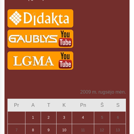
2009 m. rugsėjo mėn.
Pr
A
T
K
Pn
Š
S
1
2
3
4
5
6
7
8
9
10
11
12
13