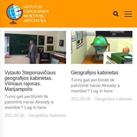
Vytauto Steponavičiaus
Geografijos kabinetas
geografijos kabinetas.
Turinį gali peržiūrėti tik
Vilniaus rajonas.
patvirtinti nariai.Already a
Marijampolis
member? Log in here
Turinį gali peržiūrėti tik
2011-03-26
Geografijos kabinetai
patvirtinti nariai.Already a
member? Log in here
2011-03-26
Geografijos kabinetai