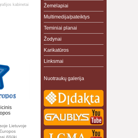
afijos kabinetai
Žemėlapiai
Multimedija/pateiktys
Teminiai planai
Žodynai
Karikatūros
Linksmai
Nuotraukų galerija
icinis
ropos
soje Lietuvoje
„Europos
ai iššūkį