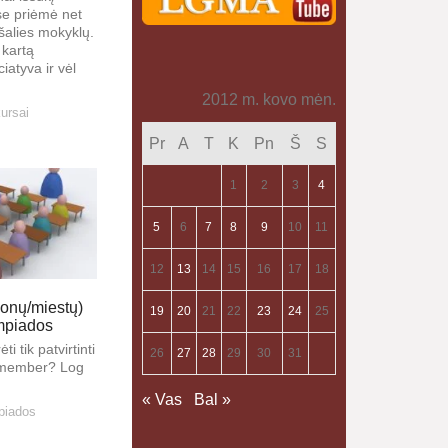
se priėmė net
šalies mokyklų.
 kartą
iatyva ir vėl
2012 m. kovo mėn.
ursai
Pr
A
T
K
Pn
Š
S
1
2
3
4
5
6
7
8
9
10
11
12
13
14
15
16
17
18
ajonų/miestų)
19
20
21
22
23
24
25
impiados
ti tik patvirtinti
26
27
28
29
30
31
a member? Log
« Vas
Bal »
piados