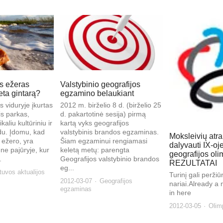
ks ežeras
Valstybinio geografijos
eta gintarą?
egzamino belaukiant
 viduryje įkurtas
2012 m. birželio 8 d. (birželio 25
is parkas,
d. pakartotinė sesija) pirmą
kaliu kultūriniu ir
kartą vyks geografijos
du. Įdomu, kad
valstybinis brandos egzaminas.
Moksleivių atr
 ežero, yra
Šiam egzaminui rengiamasi
dalyvauti IX-oj
 ne pajūryje, kur
keletą metų: parengta
geografijos oli
.
Geografijos valstybinio brandos
REZULTATAI
eg...
tuvos aktualijos
Turinį gali peržiūrė
2012-03-07
Geografijos
nariai.Already 
egzaminas
in here
2012-03-05
Olim