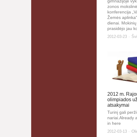
gimnazijoje vyk
zonos mokslinė
konferencija „V
Žemės aplinka“
dienai. Mokinių
prasidėjo jau k
2012-03-23
Švi
2012 m. Rajon
olimpiados už
atsakymai
Turinį gali peržiū
nariai.Already
in here
2012-03-13
Ol