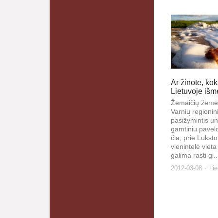
Ar žinote, ko
Lietuvoje išm
Žemaičių žemės
Varnių regionin
pasižymintis uni
gamtiniu pavel
čia, prie Lūksto
vienintelė vieta
galima rasti gi..
2012-03-08
Lie