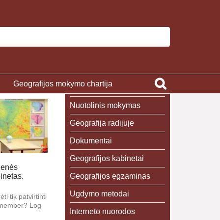
Geografijos mokymo chartija
Nuotolinis mokymas
Geografija radijuje
Dokumentai
Geografijos kabinetai
ienės
Geografijos egzaminas
inetas.
Ugdymo metodai
ti tik patvirtinti
a member? Log
Interneto nuorodos