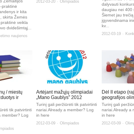
o Žemaitijos
2012-03-20
Olimpiados
dalyvauti konkur
-praktinė
daugiau nei 400 
andenys ir kita
Šiemet jau trečią
, skirta Žemės
įgyvendinama inic
 praktinė veikla
kv...
ovo dvidešimtąj...
2012-03-19
Konk
etimo naujienos
ų / miestų
Artėjant mažųjų olimpiadai
Dėl II etapo (r
duotys ir
„Mano Gaublys” 2012
geografijos ol
Turinį gali peržiūrėti tik patvirtinti
Turinį gali peržiūrė
rėti tik patvirtinti
nariai.Already a member? Log
nariai.Already 
 a member? Log
in here
in here
2012-03-09
Olimpiados
2012-03-09
Olim
impiados