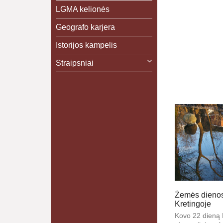
LGMA kelionės
Geografo karjera
Istorijos kampelis
Straipsniai
Žemės dienos
Kretingoje
Kovo 22 dieną 