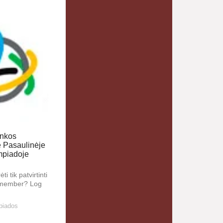
ankos
e Pasaulinėje
mpiadoje
ti tik patvirtinti
a member? Log
piados