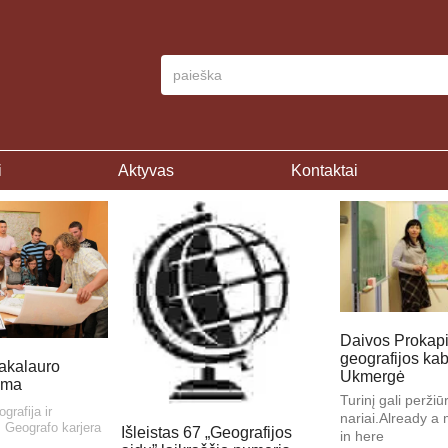
i
Aktyvas
Kontaktai
Daivos Prokap
geografijos kab
akalauro
Ukmergė
ama
Turinį gali peržiūrė
grafija ir
nariai.Already 
,
Geografo karjera
Išleistas 67 „Geografijos
in here