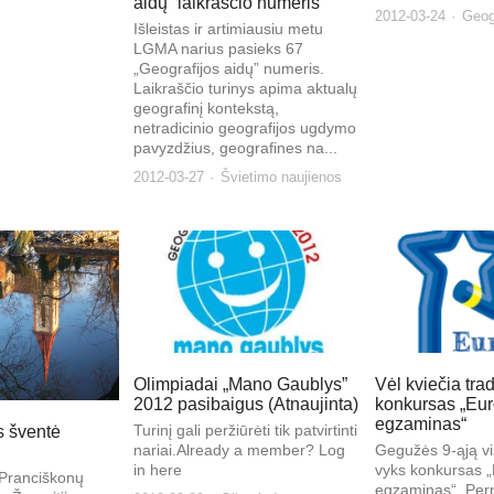
aidų” laikraščio numeris
2012-03-24
Geogr
Išleistas ir artimiausiu metu
LGMA narius pasieks 67
„Geografijos aidų” numeris.
Laikraščio turinys apima aktualų
geografinį kontekstą,
netradicinio geografijos ugdymo
pavyzdžius, geografines na...
2012-03-27
Švietimo naujienos
Olimpiadai „Mano Gaublys”
Vėl kviečia trad
2012 pasibaigus (Atnaujinta)
konkursas „Eu
egzaminas“
Turinį gali peržiūrėti tik patvirtinti
 šventė
nariai.Already a member? Log
Gegužės 9-ąją vi
in here
vyks konkursas 
Pranciškonų
egzaminas“. Pern