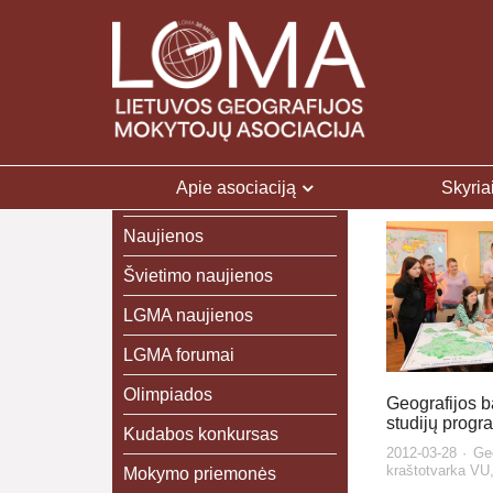
Apie asociaciją
Skyria
Naujienos
Švietimo naujienos
LGMA naujienos
LGMA forumai
Olimpiados
Geografijos b
studijų progr
Kudabos konkursas
2012-03-28
Geo
kraštotvarka VU
Mokymo priemonės