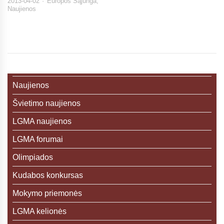
2013-04-02
Europos Sąjunga
,
Naujienos
Naujienos
Švietimo naujienos
LGMA naujienos
LGMA forumai
Olimpiados
Kudabos konkursas
Mokymo priemonės
LGMA kelionės