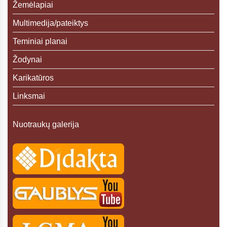
Žemėlapiai
Multimedija/pateiktys
Teminiai planai
Žodynai
Karikatūros
Linksmai
Nuotraukų galerija