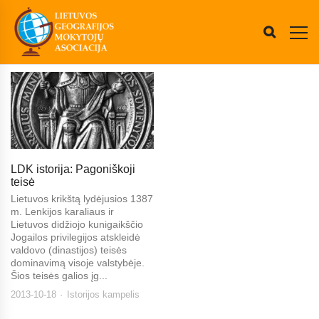
LDK istorija: Pagoniškoji
teisė
Lietuvos krikštą lydėjusios 1387
m. Lenkijos karaliaus ir
Lietuvos didžiojo kunigaikščio
Jogailos privilegijos atskleidė
valdovo (dinastijos) teisės
dominavimą visoje valstybėje.
Šios teisės galios įg...
2013-10-18
Istorijos kampelis