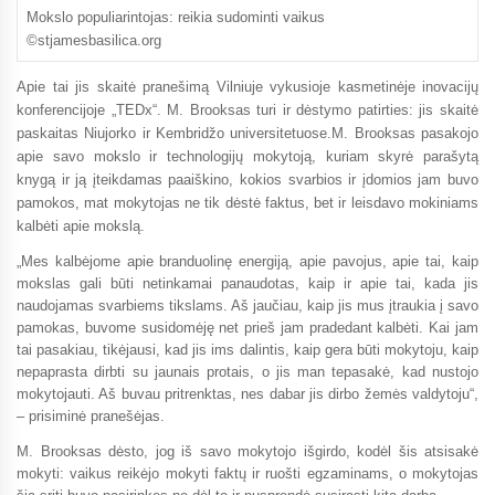
Mokslo populiarintojas: reikia sudominti vaikus
©stjamesbasilica.org
Apie tai jis skaitė pranešimą Vilniuje vykusioje kasmetinėje inovacijų
konferencijoje „TEDx“. M. Brooksas turi ir dėstymo patirties: jis skaitė
paskaitas Niujorko ir Kembridžo universitetuose.M. Brooksas pasakojo
apie savo mokslo ir technologijų mokytoją, kuriam skyrė parašytą
knygą ir ją įteikdamas paaiškino, kokios svarbios ir įdomios jam buvo
pamokos, mat mokytojas ne tik dėstė faktus, bet ir leisdavo mokiniams
kalbėti apie mokslą.
„Mes kalbėjome apie branduolinę energiją, apie pavojus, apie tai, kaip
mokslas gali būti netinkamai panaudotas, kaip ir apie tai, kada jis
naudojamas svarbiems tikslams. Aš jaučiau, kaip jis mus įtraukia į savo
pamokas, buvome susidomėję net prieš jam pradedant kalbėti. Kai jam
tai pasakiau, tikėjausi, kad jis ims dalintis, kaip gera būti mokytoju, kaip
nepaprasta dirbti su jaunais protais, o jis man tepasakė, kad nustojo
mokytojauti. Aš buvau pritrenktas, nes dabar jis dirbo žemės valdytoju“,
– prisiminė pranešėjas.
M. Brooksas dėsto, jog iš savo mokytojo išgirdo, kodėl šis atsisakė
mokyti: vaikus reikėjo mokyti faktų ir ruošti egzaminams, o mokytojas