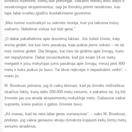
Brookso nuomone, turėtų būti priešingai, vaikams reikėtų leisti daryti ir
nesėkmingus eksperimentus, taip jie išmoktų priimti nesėkmes, kas
taps labai svarbiu įgūdžiu šiuolaikiniame gyvenime.
„Mes turime susitvarkyti su sėkmės tironija, kuri yra taikoma mūsų
vaikams. Nebūtinai viskas turi būti gerai.”
„O dabar pakalbėkime apie dusinimą faktais. Jūs turbūt žinote, kaip
erzina girdėti, kai kas nors pasakoja, kaip puikiai jiems sekasi – ne tai
mes norime girdėti. Dar blogiau, kai mes tai girdime apie žmogų, kurio
net nepažįstame. Dabar įsivaizduokite, kad jūs esate 14-os metų
mergaitė ir jūsų mokytojas jums pasakoja apie žmogų, mirusį pieš 400
metų ir koks puikus jis buvo. Tai tikrai neįkvėps ir nepaskatins veikti“, –
mano jis.
M. Brooksas primena, jog iš vaikų tikimasi, kad jie išmoks milžiniškus
skaičius faktų, kurių dalis 200-400 metų senumo, ir pakartos tai, ką kiti
žmonės jau yra atradę eksperimentų mokykloje metu. Galiausiai vaikai
supranta, kokie puikūs ir gabūs žmonės buvo.
„Aš manau, kad tai nėra labai geras sumanymas“, – sako M. Brooksas,
pridūręs, jog vaikai geriausiu atveju išmoksta kopijuoti kelių šimtų metų
senumo atradimus.