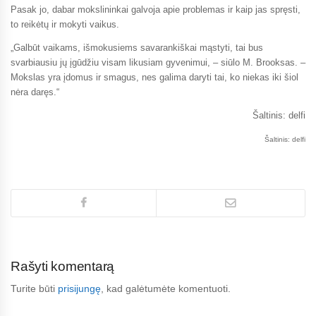
Pasak jo, dabar mokslininkai galvoja apie problemas ir kaip jas spręsti,
to reikėtų ir mokyti vaikus.
„Galbūt vaikams, išmokusiems savarankiškai mąstyti, tai bus
svarbiausiu jų įgūdžiu visam likusiam gyvenimui, – siūlo M. Brooksas. –
Mokslas yra įdomus ir smagus, nes galima daryti tai, ko niekas iki šiol
nėra daręs.“
Šaltinis: delfi
Šaltinis: delfi
Rašyti komentarą
Turite būti
prisijungę
, kad galėtumėte komentuoti.