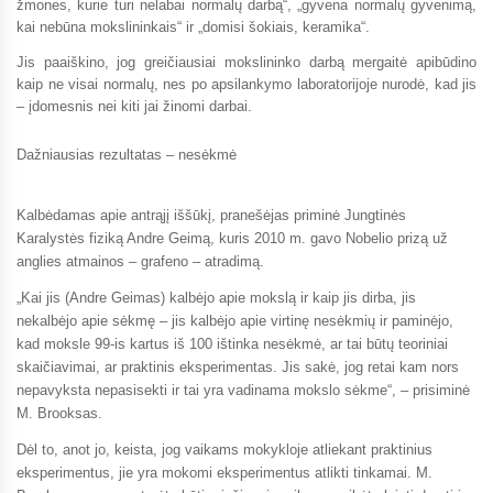
žmones, kurie turi nelabai normalų darbą“, „gyvena normalų gyvenimą,
kai nebūna mokslininkais“ ir „domisi šokiais, keramika“.
Jis paaiškino, jog greičiausiai mokslininko darbą mergaitė apibūdino
kaip ne visai normalų, nes po apsilankymo laboratorijoje nurodė, kad jis
– įdomesnis nei kiti jai žinomi darbai.
Dažniausias rezultatas – nesėkmė
Kalbėdamas apie antrąjį iššūkį, pranešėjas priminė Jungtinės
Karalystės fiziką Andre Geimą, kuris 2010 m. gavo Nobelio prizą už
anglies atmainos – grafeno – atradimą.
„Kai jis (Andre Geimas) kalbėjo apie mokslą ir kaip jis dirba, jis
nekalbėjo apie sėkmę – jis kalbėjo apie virtinę nesėkmių ir paminėjo,
kad moksle 99-is kartus iš 100 ištinka nesėkmė, ar tai būtų teoriniai
skaičiavimai, ar praktinis eksperimentas. Jis sakė, jog retai kam nors
nepavyksta nepasisekti ir tai yra vadinama mokslo sėkme“, – prisiminė
M. Brooksas.
Dėl to, anot jo, keista, jog vaikams mokykloje atliekant praktinius
eksperimentus, jie yra mokomi eksperimentus atlikti tinkamai. M.