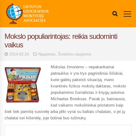
Mokslo populiarintojas: reikia sudominti
vaikus
2014-02-24
Naujienos
,
Švietimo naujienos
Mokslas žmonėms – nepakankamai
patrauklus ir yra trys pagrindiniai iššūkiai,
kurie galėtų pakeisti situaciją, mano
kvantinės fizikos mokslų daktaras, mokslo
populiarinimo žurnalistas ir knygų autorius
Michaelas Brooksas. Pasak jo, baisiausia,
kad vaikams mokslininkai pristatomi kaip
šiek tiek pamišę susivėlę arba pliki vyrai su baltais chalatais, o jei jų
chalatai turi kišenėlę, joje būtinai bus tušinukų.