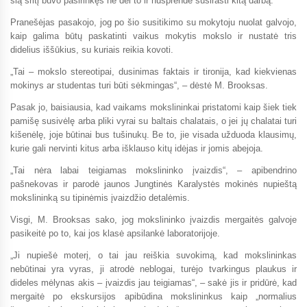
šią sritį buvo pasirinkęs ne dėl to ir nusprendė susirasti kitą darbą.
Pranešėjas pasakojo, jog po šio susitikimo su mokytoju nuolat galvojo,
kaip galima būtų paskatinti vaikus mokytis mokslo ir nustatė tris
didelius iššūkius, su kuriais reikia kovoti.
„Tai – mokslo stereotipai, dusinimas faktais ir tironija, kad kiekvienas
mokinys ar studentas turi būti sėkmingas“, – dėstė M. Brooksas.
Pasak jo, baisiausia, kad vaikams mokslininkai pristatomi kaip šiek tiek
pamišę susivėlę arba pliki vyrai su baltais chalatais, o jei jų chalatai turi
kišenėlę, joje būtinai bus tušinukų. Be to, jie visada užduoda klausimų,
kurie gali nervinti kitus arba išklauso kitų idėjas ir jomis abejoja.
„Tai nėra labai teigiamas mokslininko įvaizdis“, – apibendrino
pašnekovas ir parodė jaunos Jungtinės Karalystės mokinės nupieštą
mokslininką su tipinėmis įvaizdžio detalėmis.
Visgi, M. Brooksas sako, jog mokslininko įvaizdis mergaitės galvoje
pasikeitė po to, kai jos klasė apsilankė laboratorijoje.
„Ji nupiešė moterį, o tai jau reiškia suvokimą, kad mokslininkas
nebūtinai yra vyras, ji atrodė neblogai, turėjo tvarkingus plaukus ir
dideles mėlynas akis – įvaizdis jau teigiamas“, – sakė jis ir pridūrė, kad
mergaitė po ekskursijos apibūdina mokslininkus kaip „normalius