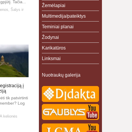
gp­jū­tį. Ta­čia...
Žemėlapiai
ienos
,
Šalys ir
Multimedija/pateiktys
Teminiai planai
Žodynai
Karikatūros
Linksmai
Nuotraukų galerija
gistraciją į
iją
ti tik patvirtinti
a member? Log
 kelionės