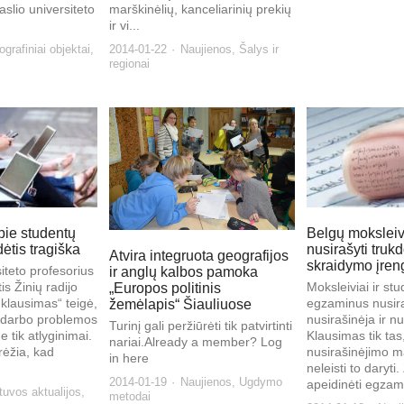
aslio universiteto
marškinėlių, kanceliarinių prekių
ir vi...
grafiniai objektai
,
2014-01-22
Naujienos
,
Šalys ir
regionai
pie studentų
Belgų mokslei
tis tragiška
nusirašyti trukd
Atvira integruota geografijos
skraidymo įreng
iteto profesorius
ir anglų kalbos pamoka
is Žinių radijo
Moksleiviai ir stu
„Europos politinis
 klausimas“ teigė,
egzaminus nusir
žemėlapis“ Šiauliuose
edarbo problemos
nusirašinėja ir nu
Turinį gali peržiūrėti tik patvirtinti
 tik atlyginimai.
Klausimas tik tas
nariai.Already a member? Log
rėžia, kad
nusirašinėjimo ma
in here
neleisti to daryt
2014-01-19
Naujienos
,
Ugdymo
apeidinėti egzami
tuvos aktualijos
,
metodai