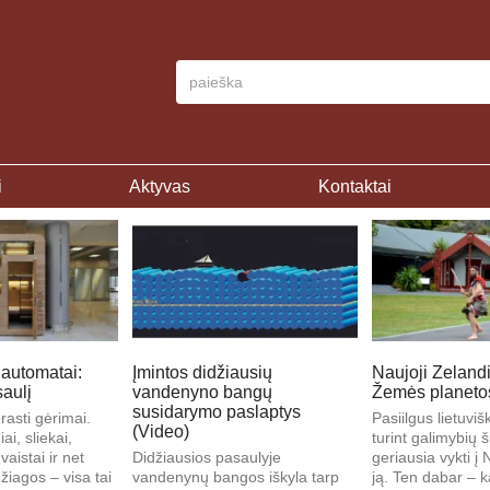
i
Aktyvas
Kontaktai
 automatai:
Įmintos didžiausių
Naujoji Zelandi
saulį
vandenyno bangų
Žemės planetos
susidarymo paslaptys
rasti gėrimai.
Pa­siil­gus lie­tu­viš
(Video)
ai, sliekai,
tu­rint ga­li­my­bių 
vaistai ir net
Didžiausios pasaulyje
ge­riau­sia vyk­ti į 
iagos – visa tai
vandenynų bangos iškyla tarp
ją. Ten da­bar – ka