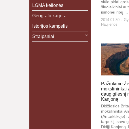
siūlo pirkti greit
LGMA kelionės
šiuolaikiniai a
išmonei ribų ...
Geografo karjera
2014-01-30
Gyv
Naujienos
Istorijos kampelis
Straipsniai
Pažinkime Že
mokslininkai a
daug gilesnį n
Kanjoną
Didžiosios Brita
mokslininkai An
(Antarktikoje) 
tarpeklį, savo g
Didįjį Kanjoną. 