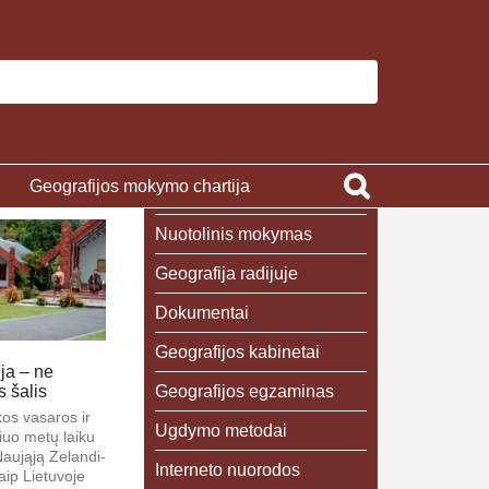
Geografijos mokymo chartija
Nuotolinis mokymas
Geografija radijuje
Dokumentai
Geografijos kabinetai
ja – ne
Geografijos egzaminas
 šalis
­kos va­sa­ros ir
Ugdymo metodai
šiuo me­tų lai­ku
Nau­ją­ją Ze­lan­di­
Interneto nuorodos
ip Lie­tu­vo­je