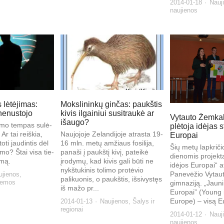
2014-01-18
Nauj
naujienos
 lėtėjimas:
Mokslininkų ginčas: paukštis
 nenustojo
kivis ilgainiui susitraukė ar
Vytauto Žemkal
išaugo?
­li­mo tem­pas su­lė­
plėtoja idėjas st
 Ar tai reiš­kia,
Naujojoje Zelandijoje atrasta 19-
Europai
­ti jau­din­tis dėl
16 mln. metų amžiaus fosilija,
Šių metų lapkrič
­li­mo? Štai vi­sa tie­
panaši į paukštį kivį, pateikė
dienomis projekt
­mą.
įrodymų, kad kivis gali būti ne
idėjos Europai“ at
nykštukinis tolimo protėvio
Panevėžio Vytau
ujienos
,
palikuonis, o paukštis, išsivystęs
lemos
gimnaziją. „Jaun
iš mažo pr...
Europai” (Young 
Europe) – visą E
2014-01-13
Naujienos
,
Šalys ir
regionai
2014-01-12
Nauj
naujienos