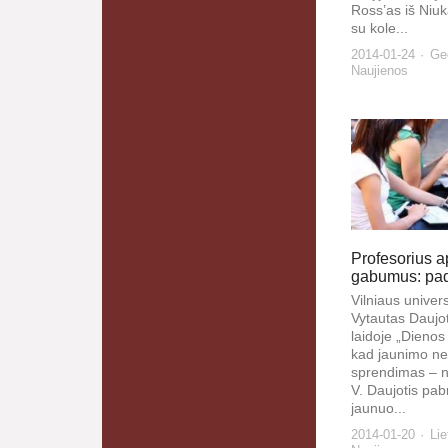
Ross’as iš Niuk
su kole...
2014-01-24
Geo
Naujienos
Profesorius a
gabumus: padė
Vilniaus univers
Vytautas Daujot
laidoje „Dienos
kad jaunimo n
sprendimas – ne
V. Daujotis pab
jaunuo...
2014-01-20
Lie