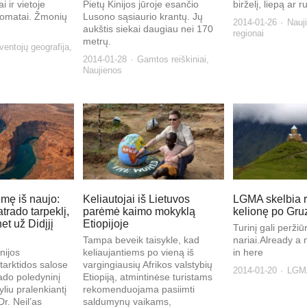
ai ir vietoje
Pietų Kinijos jūroje esančio
bir­že­lį, lie­pą ar ru
utomatai. Žmonių
Lusono sąsiaurio krantų. Jų
2014-01-26
Nauj
aukštis siekai daugiau nei 170
regionai
metrų.
entojų geografija
,
2014-01-28
Gamtos reiškiniai
,
Naujienos
mę iš naujo:
Keliautojai iš Lietuvos
LGMA skelbia re
trado tarpeklį,
parėmė kaimo mokyklą
kelionę po Gruz
et už Didįjį
Etiopijoje
Turinį gali peržiūrė
Tampa beveik taisykle, kad
nariai.Already 
nijos
keliaujantiems po vieną iš
in here
tarktidos salose
vargingiausių Afrikos valstybių
2014-01-20
LGMA
rado poledyninį
Etiopiją, atmintinėse turistams
yliu pralenkiantį
rekomenduojama pasiimti
Dr. Neil’as
saldumynų vaikams,