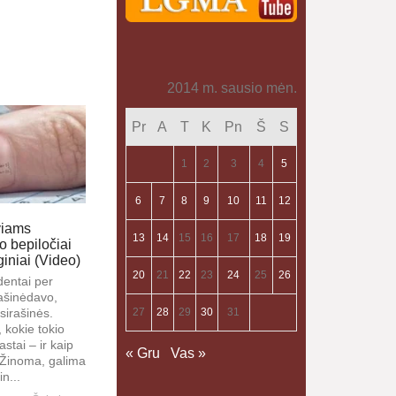
2014 m. sausio mėn.
Pr
A
T
K
Pn
Š
S
1
2
3
4
5
6
7
8
9
10
11
12
viams
13
14
15
16
17
18
19
o bepiločiai
iniai (Video)
20
21
22
23
24
25
26
dentai per
ašinėdavo,
27
28
29
30
31
sirašinės.
, kokie tokio
stai – ir kaip
« Gru
Vas »
i. Žinoma, galima
n...