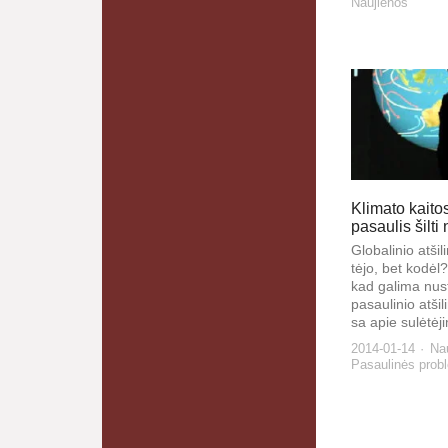
Naujienos
Klimato kaitos
pasaulis šilti
Glo­ba­li­nio at­ši
tė­jo, bet ko­dėl?
kad ga­li­ma nu­sto
pa­sau­li­nio at­ši
sa apie su­lė­tė­ji
2014-01-14
Na
Pasaulinės prob