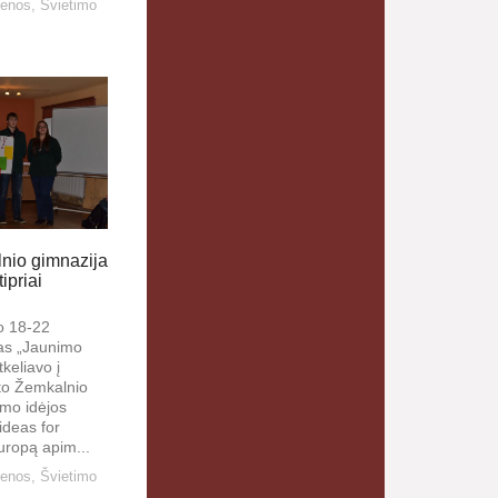
ienos
,
Švietimo
nio gimnazija
ipriai
io 18-22
as „Jaunimo
keliavo į
to Žemkalnio
imo idėjos
ideas for
uropą apim...
ienos
,
Švietimo