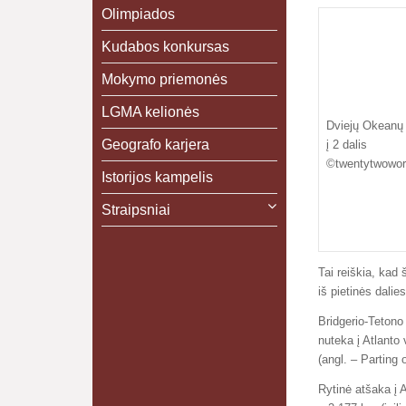
Olimpiados
Kudabos konkursas
Mokymo priemonės
LGMA kelionės
Dviejų Okeanų U
Geografo karjera
į 2 dalis
©twentytwowo
Istorijos kampelis
Straipsniai
Tai reiškia, kad
iš pietinės dalie
Bridgerio-Tetono
nuteka į Atlanto
(angl. – Parting 
Rytinė atšaka į A