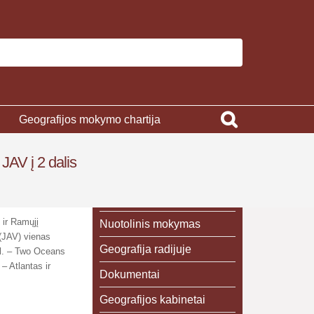
Geografijos mokymo chartija
JAV į 2 dalis
 ir Ramųjį
Nuotolinis mokymas
(JAV) vienas
Geografija radijuje
gl. – Two Oceans
– Atlantas ir
Dokumentai
Geografijos kabinetai