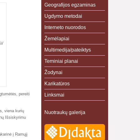
Geografijos egzaminas
Ugdymo metodai
Interneto nuorodos
Žemėlapiai
AV
Multimedija/pateiktys
Teminiai planai
Žodynai
Karikatūros
gtumėtės, pereiti
Linksmai
s, viena kurių
Nuotraukų galerija
enų Išsiskyrimu
akarinė į Ramųjį