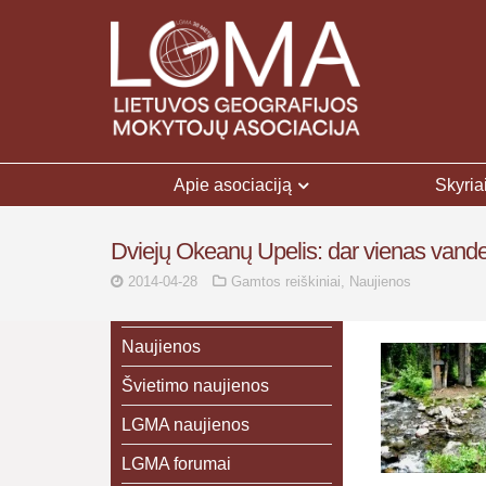
Apie asociaciją
Skyria
Dviejų Okeanų Upelis: dar vienas vandens
2014-04-28
Gamtos reiškiniai
,
Naujienos
Naujienos
Švietimo naujienos
LGMA naujienos
LGMA forumai