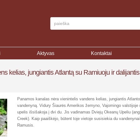
i
Aktyvas
Kontaktai
 kelias, jungiantis Atlantą su Ramiuoju ir dalijantis 
Panamos kanalas nėra vienintelis vandens kelias, jungiantis Atlanto
vandenyną. Vidury Šiaurės Amerikos žemyno, Vajomingo valstijoje 
upelis išsišakoja į dvi du. Jis vadinamas Dviejų Okeanų Upeliu (an
Creek). Kaip paaiškėjo, būtent toje vietoje susisiekia du vandenynai 
Ramusis.