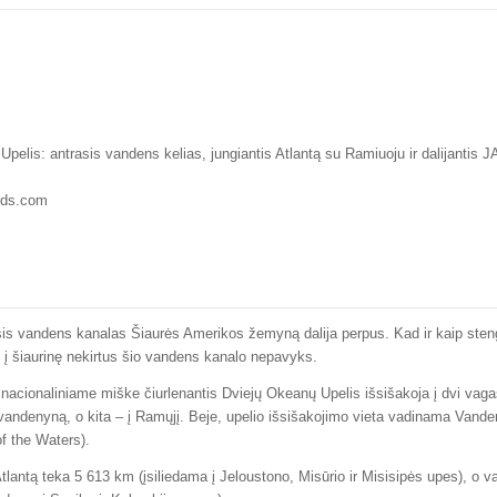
pelis: antrasis vandens kelias, jungiantis Atlantą su Ramiuoju ir dalijantis J
rds.com
 šis vandens kanalas Šiaurės Amerikos žemyną dalija perpus. Kad ir kaip sten
s į šiaurinę nekirtus šio vandens kanalo nepavyks.
 nacionaliniame miške čiurlenantis Dviejų Okeanų Upelis išsišakoja į dvi vaga
 vandenyną, o kita – į Ramųjį. Beje, upelio išsišakojimo vieta vadinama Vand
of the Waters).
tlantą teka 5 613 km (įsiliedama į Jeloustono, Misūrio ir Misisipės upes), o v