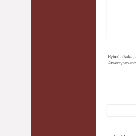
Rytinė atšaka į
©twentytwowor