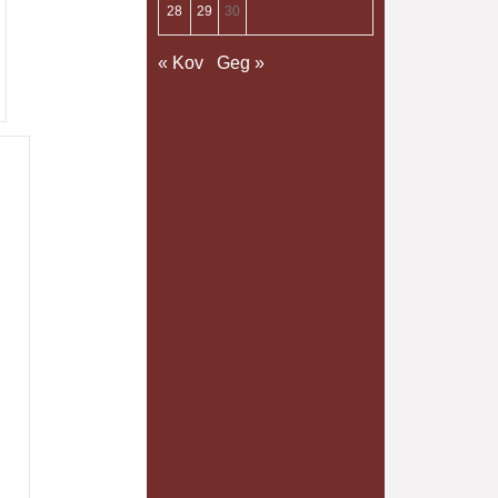
28
29
30
« Kov
Geg »