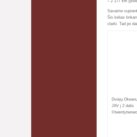
– 2 177 km (įsil
Savaime supranta
Šis kelias tink
clarki. Tad jei d
Dviejų Okeanų 
JAV į 2 dalis
©twentytwowo