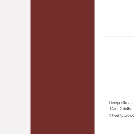
Dviejų Okeanų 
JAV į 2 dalis
©twentytwowo