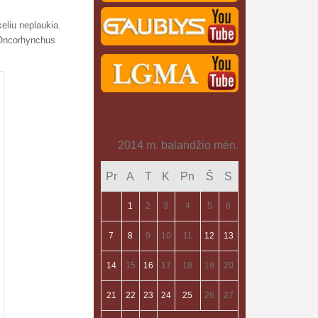
eliu neplaukia.
 Oncorhynchus
2014 m. balandžio mėn.
Pr
A
T
K
Pn
Š
S
1
2
3
4
5
6
7
8
9
10
11
12
13
14
15
16
17
18
19
20
21
22
23
24
25
26
27