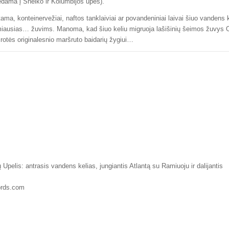
iedama į Sneiko ir Kolumbijos upes).
ma, konteinervežiai, naftos tanklaiviai ar povandeniniai laivai šiuo vandens k
amiausias… žuvims. Manoma, kad šiuo keliu migruoja lašišinių šeimos žuvys
airotės originalesnio maršruto baidarių žygiui…
Upelis: antrasis vandens kelias, jungiantis Atlantą su Ramiuoju ir dalijantis
rds.com