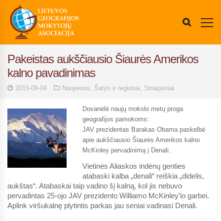
Pakeistas aukščiausio Šiaurės Amerikos
kalno pavadinimas
2015-09-04
Naujienos
,
Šalys ir regionai
,
Straipsniai
Dovanėlė naujų mokslo metų proga
geografijos pamokoms:
JAV prezidentas Barakas Obama paskelbė
apie aukščiausio Šiaurės Amerikos kalno
McKinley pervadinimą į Denali.
Vietinės Aliaskos indėnų genties
atabaski kalba „denali“ reiškia „didelis,
aukštas“. Atabaskai taip vadino šį kalną, kol jis nebuvo
pervadintas 25-ojo JAV prezidento Williamo McKinley’io garbei.
Aplink viršukalnę plytintis parkas jau seniai vadinasi Denali.