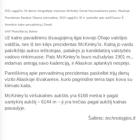
2011 rugpjūčio 19 dienos fotografijoje matomas McKinley Denali Nacionaliniame parke, Aliaskoje.
Prezidentas Barakas Obama sekmadienį, 2015 rugpjūčio 30 d. paskelbė apie aukščiausio Š.
Amerikos kalno pervadinimą į Denali
©AP Photo/Becky Bohrer
ž kalno pavadinimo išsaugojimą ilgai kovojo Ohajo valstijos
U
valdžia, nes iš ten kilęs prezidentas McKinley’is. Kalną jo vardu
pakrikštijo aukso ieškotojas, palaikęs jo kandidatūrą valstybės
vadovo rinkimuose. Pats McKinley’is buvo nužudytas 1901 m.,
eidamas antrąją savo kadenciją, ir Aliaskos aplankyti nespėjo.
Pareiškimą apie pervadinimą prezidentas paskelbė trijų dienų
vizito Aliaskoje išvakarėse, kurio pagrindine tema taps kova su
klimato kaita.
McKinley’io viršukalnės aukštis yra 6168 metrai ir pagal
santykinį aukštį – 6144 m – ji yra trečias pagal aukštį kalnas
pasaulyje.
Šaltinis:
technologijos.lt