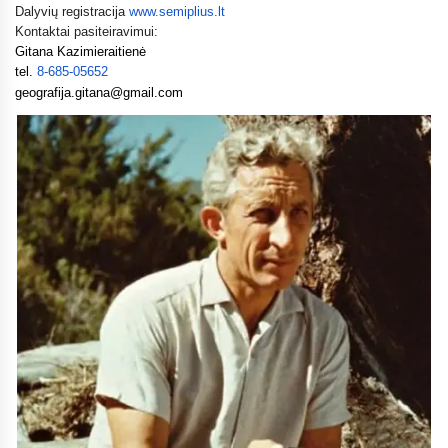
Dalyvių registracija
www.semiplius.lt
Kontaktai pasiteiravimui:
Gitana Kazimieraitienė
tel.
8-685-05652
geografija.gitana@gmail.com