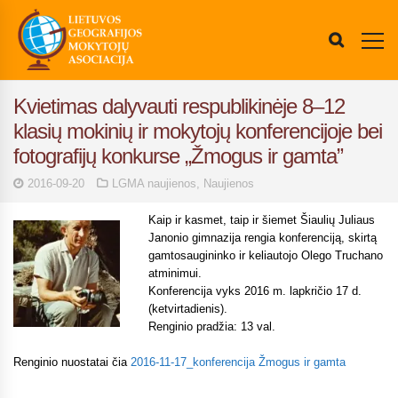
Kvietimas dalyvauti respublikinėje 8–12
klasių mokinių ir mokytojų konferencijoje bei
fotografijų konkurse „Žmogus ir gamta”
2016-09-20
LGMA naujienos
,
Naujienos
Kaip ir kasmet, taip ir šiemet
Šiaulių Juliaus
Janonio gimnazija rengia
konferenciją, skirtą
gamtosaugininko ir keliautojo Olego Truchano
atminimui.
Konferencija vyks 2016 m. lapkričio 17 d.
(ketvirtadienis).
Renginio pradžia: 13 val.
Renginio nuostatai čia
2016-11-17_konferencija Žmogus ir gamta