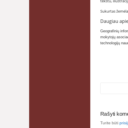
tekstu, iliustrac
Sukurtas žemėlap
Daugiau apie
Geografinių info
mokytojų asociac
technologijų nau
Rašyti kom
Turite būti
pris