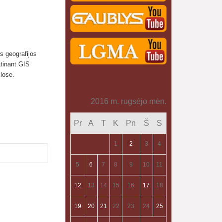
s geografijos
tinant GIS
lose.
2016 m. rugsėjo mėn.
Pr
A
T
K
Pn
Š
S
1
2
3
4
5
6
7
8
9
10
11
12
13
14
15
16
17
18
19
20
21
22
23
24
25