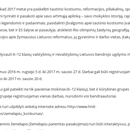
, kad 2017 metai yra paskelbti tautinio kostiumo, reformacijos, piliakalnių, sp
 tyrinėti ir pasakoti apie savo artimąją aplinką – savo mokyklos istoriją, raj
jų legendomis ir padavimais, pasidalinti įžvalgomis apie tautinio kostiumo įva
se, bet ir ES šalyse ar pasaulyje, atskleisti Rio olimpinių žaidynių geografiją,
ijos apie žymiausius Lietuvos reformatus, jų gyvenimo ir darbo vietas, įtaką
lyvauti 6–12 klasių valstybinių ir nevalstybinių Lietuvos bendrojo ugdymo
uo 2016 m. rugsėjo 5 d. iki 2017 m. sausio 27 d. Darbai gali būti registruoj
 iki 2017 m. sausio 20 d.
gali pateikti ne tik pavieniai mokiniai (6–12 klasių), bet ir kūrybinės grupės 
rupėje registruojamas vienas darbas, nurodomi visi bendraautoriai.
 turi užpildyti anketą internete adresu http://www.hnit-
nos/zemelapiu_konkursas/.
ninis žemėlapis (žemėlapiu paremtas pasakojimas) turi būti interaktyvus, p