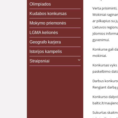
Olimpiados
Verta prisiminti
Kudabos konkursas
Mokiniai raginami
ar pilkapius su 
Mokymo priemonės
Lietuvos regionuo
LGMA kelionės
įdomios informac
gyvenimui.
Geografo karjera
Konkurse gali da
Istorijos kampelis
mokiniai.
Straipsniai
Konkursas vyks n
paskelbimo datos
Darbus konkursui 
Rengiant darbą g
Konkurso dalyvis
baltic.lt/naujie
Sukurtas skaitme