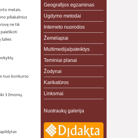
Geografijos egzaminas
orto metais.
Ugdymo metodai
ono piliakalnius
irovę ne tik
Interneto nuorodos
 paieškoti
Žemėlapiai
 šalies
Multimedija/pateiktys
 mokyklų
Teminiai planai
Žodynai
ami nuo konkurso
Karikatūros
Linksmai
iki 3 žmonių.
Nuotraukų galerija
apildytas