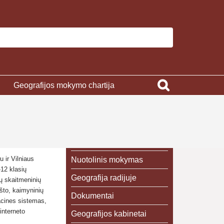
Geografijos mokymo chartija
 ir Vilniaus
Nuotolinis mokymas
-12 klasių
Geografija radijuje
ių skaitmeninių
ašto, kaimyninių
Dokumentai
acines sistemas,
interneto
Geografijos kabinetai