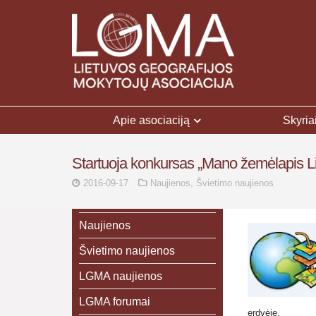
Apie asociaciją
Skyria
Startuoja konkursas „Mano žemėlapis Li
2016-09-17
Naujienos
,
Švietimo naujienos
Naujienos
Švietimo naujienos
LGMA naujienos
LGMA forumai
erdvėje.