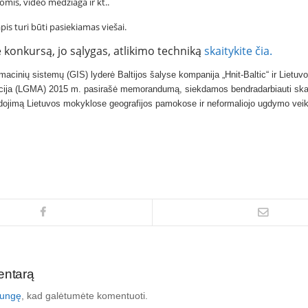
ijomis, video medžiaga ir kt..
is turi būti pasiekiamas viešai.
 konkursą, jo sąlygas, atlikimo techniką
skaitykite čia.
rmacinių sistemų (GIS) lyderė Baltijos šalyse kompanija
„Hnit-Baltic“
ir
Lietuvo
ija
(LGMA)
2015 m.
pasirašė memorandumą, siekdamos bendradarbiauti ska
dojimą Lietuvos mokyklose geografijos pamokose ir neformaliojo ugdymo veik
entarą
ijungę
, kad galėtumėte komentuoti.