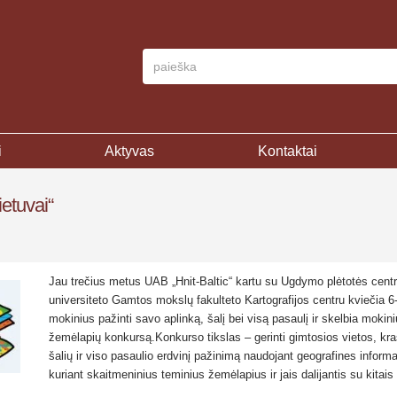
i
Aktyvas
Kontaktai
etuvai“
Jau trečius metus UAB „Hnit-Baltic“ kartu su Ugdymo plėtotės centru
universiteto Gamtos mokslų fakulteto Kartografijos centru kviečia 6
mokinius pažinti savo aplinką, šalį bei visą pasaulį ir skelbia mokin
žemėlapių konkursą.
Konkurso tikslas – gerinti gimtosios vietos, kr
šalių ir viso pasaulio erdvinį pažinimą naudojant geografines inform
kuriant skaitmeninius teminius žemėlapius ir jais dalijantis su kitais 