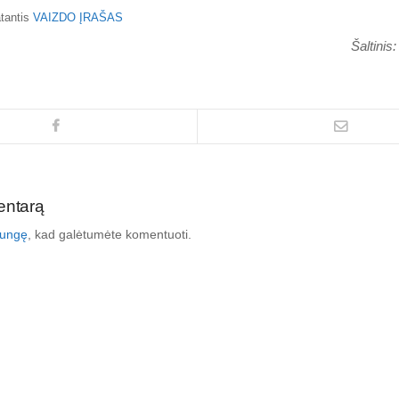
atantis
VAIZDO ĮRAŠAS
Šaltinis:
entarą
ijungę
, kad galėtumėte komentuoti.