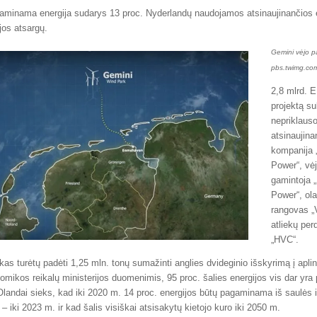
aminama energija sudarys 13 proc. Nyderlandų naudojamos atsinaujinančios e
jos atsargų.
Gemini vėjo p
pbs.twimg.com
2,8 mlrd. 
projektą su
nepriklau
atsinaujina
kompanija 
Power“, vėj
gamintoja 
Power“, ola
rangovas „V
atliekų per
„HVC“.
rkas turėtų padėti 1,25 mln. tonų sumažinti anglies dvideginio išskyrimą į apli
mikos reikalų ministerijos duomenimis, 95 proc. šalies energijos vis dar yr
 Olandai sieks, kad iki 2020 m. 14 proc. energijos būtų pagaminama iš saulės i
. – iki 2023 m. ir kad šalis visiškai atsisakytų kietojo kuro iki 2050 m.