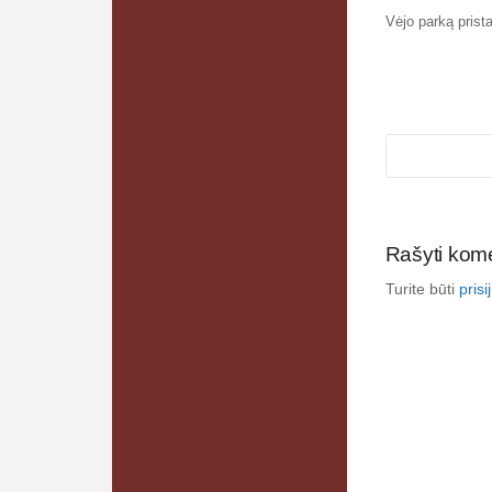
Vėjo parką prist
Rašyti kom
Turite būti
pris