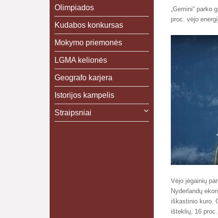
Olimpiados
„Gemini“ parko g
proc. vėjo energi
Kudabos konkursas
Mokymo priemonės
LGMA kelionės
Geografo karjera
Istorijos kampelis
Straipsniai
Vėjo jėgainių pa
Nyderlandų ekono
iškastinio kuro.
išteklių, 16 proc