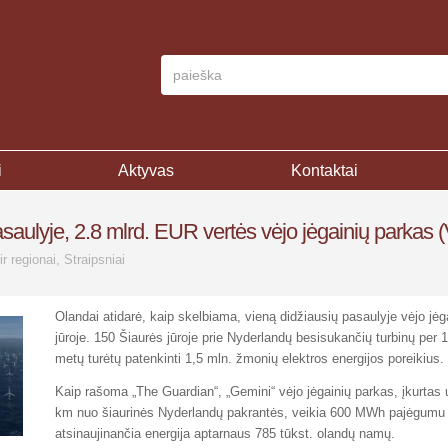
i
Aktyvas
Kontaktai
saulyje, 2.8 mlrd. EUR vertės vėjo jėgainių parkas 
ir regionai
,
Straipsniai
Olandai atidarė, kaip skelbiama, vieną didžiausių pasaulyje vėjo jėg
jūroje. 150 Šiaurės jūroje prie Nyderlandų besisukančių turbinų per 
metų turėtų patenkinti 1,5 mln. žmonių elektros energijos poreikius.
Kaip rašoma „The Guardian“, „Gemini“ vėjo jėgainių parkas, įkurta
km nuo šiaurinės Nyderlandų pakrantės, veikia 600 MWh pajėgumu 
atsinaujinančia energija aptarnaus 785 tūkst. olandų namų.