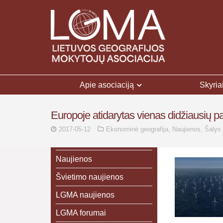
Apie asociaciją
Skyria
Europoje atidarytas vienas didžiausių pa
2017-05-12
Ekonominė geografija
,
Naujienos
,
Šalys 
Naujienos
Švietimo naujienos
LGMA naujienos
LGMA forumai