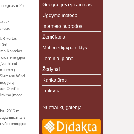
Geografijos egzaminas
nergijos ir 25
Ugdymo metodai
arkas /
Interneto nuorodos
 nuotr.
Žemėlapiai
EUR vertės
kūrė
Multimedija/pateiktys
soma Kanados
nčios energijos
Teminiai planai
„Northland
Žodynai
o turbinų
„Siemens Wind
Karikatūros
ndų jūrų
an Oord“ ir
Linksmai
dirbimo įmonė
Nuotraukų galerija
nką. 2016 m.
a pagaminama iš
r vėjo energijos