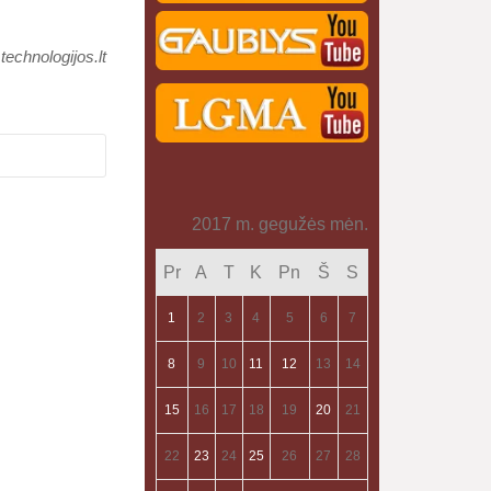
 technologijos.lt
2017 m. gegužės mėn.
Pr
A
T
K
Pn
Š
S
1
2
3
4
5
6
7
8
9
10
11
12
13
14
15
16
17
18
19
20
21
22
23
24
25
26
27
28