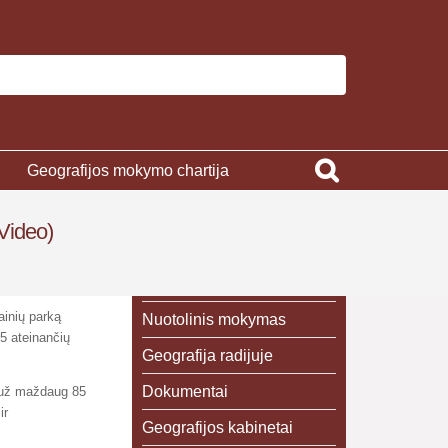
Geografijos mokymo chartija
(Video)
ainių parką
Nuotolinis mokymas
15 ateinančių
Geografija radijuje
Dokumentai
s už maždaug 85
ir
Geografijos kabinetai