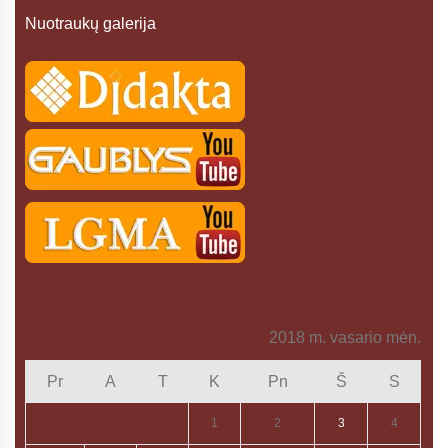
Nuotraukų galerija
2018 m. vasario mėn.
Pr
A
T
K
Pn
Š
S
1
2
3
4