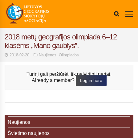
2018 metų geografijos olimpiada 6–12
klasėms „Mano gaublys”.
2018-02-20
Naujienos
,
Olimpiados
Turinį gali peržiūrėti tik patvirtinti nariai.
Already a member?
Log in here
Naujienos
Švietimo naujienos