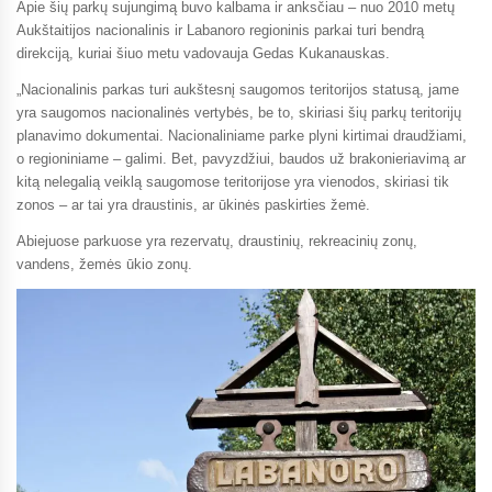
Apie šių parkų sujungimą buvo kalbama ir anksčiau – nuo 2010 metų
Aukštaitijos nacionalinis ir Labanoro regioninis parkai turi bendrą
direkciją, kuriai šiuo metu vadovauja Gedas Kukanauskas.
„Nacionalinis parkas turi aukštesnį saugomos teritorijos statusą, jame
yra saugomos nacionalinės vertybės, be to, skiriasi šių parkų teritorijų
planavimo dokumentai. Nacionaliniame parke plyni kirtimai draudžiami,
o regioniniame – galimi. Bet, pavyzdžiui, baudos už brakonieriavimą ar
kitą nelegalią veiklą saugomose teritorijose yra vienodos, skiriasi tik
zonos – ar tai yra draustinis, ar ūkinės paskirties žemė.
Abiejuose parkuose yra rezervatų, draustinių, rekreacinių zonų,
vandens, žemės ūkio zonų.