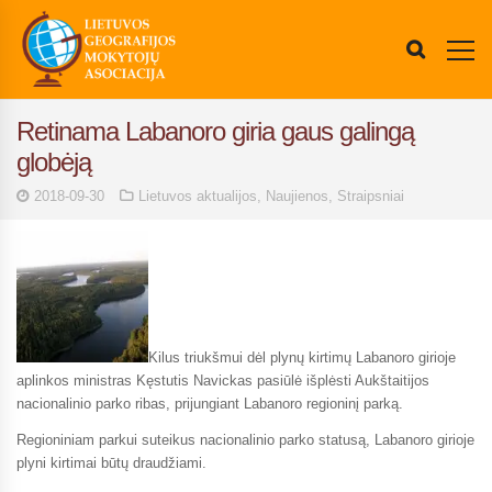
Retinama Labanoro giria gaus galingą
globėją
2018-09-30
Lietuvos aktualijos
,
Naujienos
,
Straipsniai
Kilus triukšmui dėl plynų kirtimų Labanoro girioje
aplinkos ministras Kęstutis Navickas pasiūlė išplėsti Aukštaitijos
nacionalinio parko ribas, prijungiant Labanoro regioninį parką.
Regioniniam parkui suteikus nacionalinio parko statusą, Labanoro girioje
plyni kirtimai būtų draudžiami.