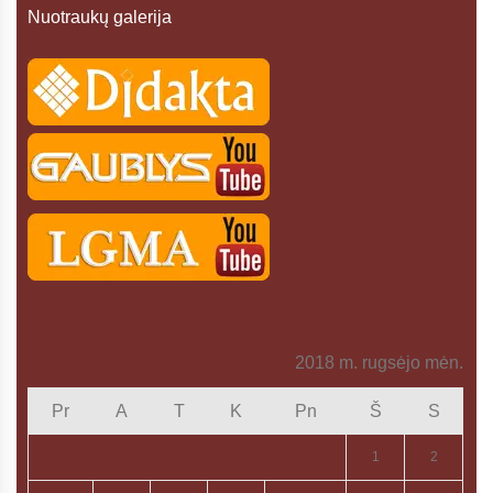
Nuotraukų galerija
2018 m. rugsėjo mėn.
Pr
A
T
K
Pn
Š
S
1
2