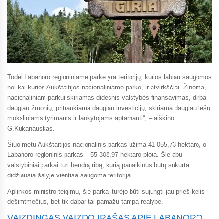
Todėl Labanoro regioniniame parke yra teritorijų, kurios labiau saugomos
nei kai kurios Aukštaitijos nacionaliniame parke, ir atvirkščiai. Žinoma,
nacionaliniam parkui skiriamas didesnis valstybės finansavimas, dirba
daugiau žmonių, pritraukiama daugiau investicijų, skiriama daugiau lėšų
moksliniams tyrimams ir lankytojams aptarnauti“, – aiškino
G.Kukanauskas.
Šiuo metu Aukštaitijos nacionalinis parkas užima 41 055,73 hektaro, o
Labanoro regioninis parkas – 55 308,97 hektaro plotą. Šie abu
valstybiniai parkai turi bendrą ribą, kurią panaikinus būtų sukurta
didžiausia šalyje vientisa saugoma teritorija.
Aplinkos ministro teigimu, šie parkai turėjo būti sujungti jau prieš kelis
dešimtmečius, bet tik dabar tai pamažu tampa realybe.
VAIZDINGAS VAIZDO ĮRAŠAS APIE LABANORO