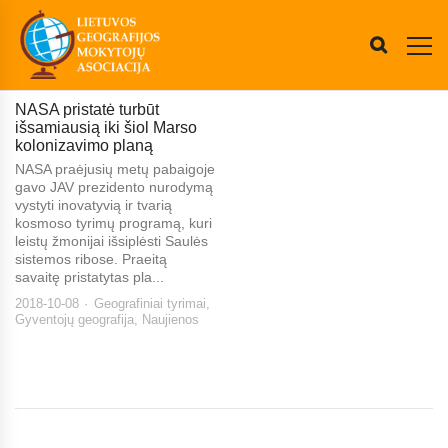
NASA pristatė turbūt
išsamiausią iki šiol Marso
kolonizavimo planą
NASA praėjusių metų pabaigoje
gavo JAV prezidento nurodymą
vystyti inovatyvią ir tvarią
kosmoso tyrimų programą, kuri
leistų žmonijai išsiplėsti Saulės
sistemos ribose. Praeitą
savaitę pristatytas pla...
2018-10-08
Geografiniai tyrimai
,
Gyventojų geografija
,
Naujienos