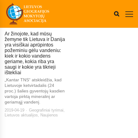
Ar žinojote, kad mūsų
žemyne tik Lietuva ir Danija
yra visiškai aprūpintos
požeminiu gėlu vandeniu:
kiek ir kokio vandens
geriame, kokia riba yra
saugi ir kokie yra tikrieji
ištekliai
„Kantar TNS“ atskleidžia, kad
Lietuvoje ketvirtadalis (24
proc.) šalies gyventojų kasdien
vartoja pirktą mineralinį ar
geriamąjį vandenį.
2019-04-19
Geografiniai tyrimai
,
Lietuvos aktualijos
,
Naujienos