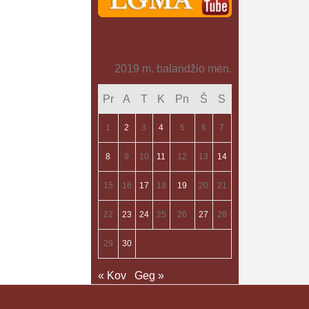
2019 m. balandžio mėn.
Pr
A
T
K
Pn
Š
S
1
2
3
4
5
6
7
8
9
10
11
12
13
14
15
16
17
18
19
20
21
22
23
24
25
26
27
28
29
30
« Kov
Geg »