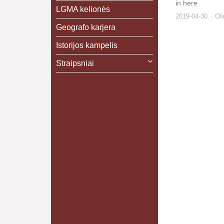
in here
LGMA kelionės
2019-04-30
Ol
Geografo karjera
Istorijos kampelis
Straipsniai