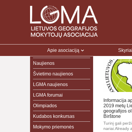
Apie asociaciją
Skyria
Naujienos
Švietimo naujienos
LGMA naujienos
LGMA forumai
Informacija ap
Olimpiados
2019 metų Li
geografijos o
Kudabos konkursas
Birštone
Turinį gali peržiū
Mokymo priemonės
nariai.Already