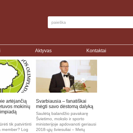
i
Aktyvas
Kontaktai
ie artėjančią
Svarbiausia – fanatiškai
etuvos mokinių
mėgti savo dėstomą dalyką
limpiadą
Saulėtą balandžio pavakarę
Švietimo, mokslo ir sporto
rėti tik patvirtinti
ministerijoje apdovanoti geriausi
 a member? Log
2018-ųjų šviesuliai – Metų