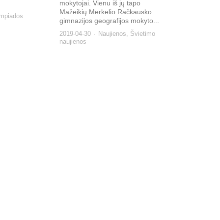
mokytojai. Vienu iš jų tapo
Mažeikių Merkelio Račkausko
impiados
gimnazijos geografijos mokyto...
2019-04-30
Naujienos
,
Švietimo
naujienos