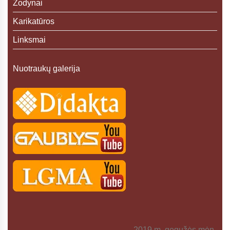
Žodynai
Karikatūros
Linksmai
Nuotraukų galerija
2019 m. gegužės mėn.