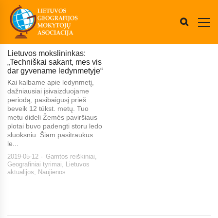
Lietuvos mokslininkas:
„Techniškai sakant, mes vis
dar gyvename ledynmetyje“
Kai kalbame apie ledynmetį,
dažniausiai įsivaizduojame
periodą, pasibaigusį prieš
beveik 12 tūkst. metų. Tuo
metu dideli Žemės paviršiaus
plotai buvo padengti storu ledo
sluoksniu. Šiam pasitraukus
le...
2019-05-12
Gamtos reiškiniai
,
Geografiniai tyrimai
,
Lietuvos
aktualijos
,
Naujienos