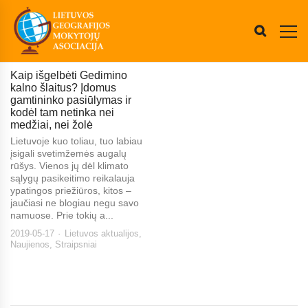
Kaip išgelbėti Gedimino
kalno šlaitus? Įdomus
gamtininko pasiūlymas ir
kodėl tam netinka nei
medžiai, nei žolė
Lietuvoje kuo toliau, tuo labiau
įsigali svetimžemės augalų
rūšys. Vienos jų dėl klimato
sąlygų pasikeitimo reikalauja
ypatingos priežiūros, kitos –
jaučiasi ne blogiau negu savo
namuose. Prie tokių a...
2019-05-17
Lietuvos aktualijos
,
Naujienos
,
Straipsniai