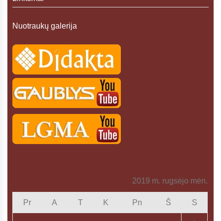
Nuotraukų galerija
2019 m. rugsėjo mėn.
Pr
A
T
K
Pn
Š
S