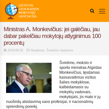
Ministras A. Monkevičius: jei galėčiau, jau
dabar pakelčiau mokytojų atlyginimus 100
procentų
2019-09-30
Naujienos
,
Švietimo naujienos
Švietimo, mokslo ir
sporto ministras Algirdas
Monkevičius, tęsdamas
kassavaitinius vizitus
šalies mokyklose,
kalbėdamasis su
mokyklų vadovais,
mokytojais, jis mato ir jų
nuoširdų atsidavimą savo profesijai, ir nacionalinių
sprendimų poreikį.