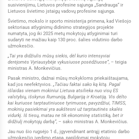
susivienijimu, Lietuvos profesine sąjunga „Sandrauga“ ir
Lietuvos švietimo įstaigų vadovų profesine sąjunga.
Švietimo, mokslo ir sporto ministerija primena, kad Viešojo
sektoriaus atlyginimų didinimo strategijos projekte
numatyta, jog iki 2025 metų mokytojų atlyginimai turi
sudaryti ne mažiau kaip 130 proc. šalies vidutinio darbo
užmokesčio.
„Tai yra didžiulis mūsų siekis, dėl kurio intensyviai
derėjomės Vyriausybėje vykusiuose posėdžiuose“
, – teigia
ministras A. Monkevičius.
Pasak ministro, dažnai mūsų mokykloms priekaištaujama,
kad jos neefektyvios.
„Tačiau faktai sako ką kitą. Pagal
išlaidas vienam mokiniui Lietuva atsilieka nuo visų ES
valstybių, išskyrus Rumuniją, Bulgariją ir Kroatiją. Vis dėlto
kai kuriuose tarptautiniuose tyrimuose, pavyzdžiui, TIMSS,
mokinių pasiekimai yra aukštesni už tarptautinės skalės
vidurkį. Iš tiesų, matau ne tik ekonominę statistiką, bet ir
didžiulį mokytojų darbą“
, – sako ministras A. Monkevičius.
Jau nuo šio rugsėjo 1 d., įgyvendinant antrąjį etatinio darbo
užmokesčio įvedimo etapą, papildomai mokytojų