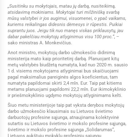
„Susitinku su mokytojais, matau jų darbą, nusiteikimą,
atsidavimą mokiniams. Mokytojai turi milžinišką svarbą
mūsų valstybei ir jos augimui, visuomenei, o ypač vaikams,
kuriems reikalingas didesnis dėmesys ir rūpestis. Puikiai
suprantu juos. Jeigu tik nuo manęs viskas priklausytų, jau
dabar pakelčiau mokytojų atlyginimus visu 100 proc.“
, –
sako ministras A. Monkevičius.
Anot ministro, mokytojų darbo užmokesčio didinimą
ministerija mato kaip prioritetinį darbą. Planuojant kitų
metų valstybės biudžetą numatyta, kad nuo 2020 m. sausio
1 d. visiems mokytojams atlyginimai bus skaičiuojami
pagal maksimalius pareiginės algos koeficientus, tam
numatyta papildomai skirti 2,4 mln. Eur. Taip pat kitiems
metams planuojami papildomi 22,2 mln. Eur ikimokyklinio
ir priešmokyklinio ugdymo mokytojų atlyginimams kelti.
Šiuo metu ministerijoje taip pat vyksta derybos mokytojų
darbo užmokesčio klausimais su Lietuvos švietimo
darbuotojų profesine sąjunga, atnaujinama kolektyvinė
sutartis su Lietuvos švietimo ir mokslo profesine sąjunga,
švietimo ir mokslo profesine sąjunga „Solidarumas“,
Lietuvos aukštųjų mokyklų profesinių sąjungų