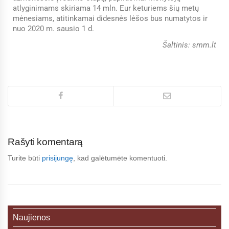
atlyginimams skiriama 14 mln. Eur keturiems šių metų
mėnesiams, atitinkamai didesnės lėšos bus numatytos ir
nuo 2020 m. sausio 1 d.
Šaltinis: smm.lt
Rašyti komentarą
Turite būti
prisijungę
, kad galėtumėte komentuoti.
Naujienos