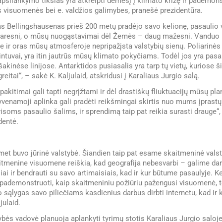
psilankymo tikslas yra atkreipti dėmesį į klimato krizę ir pademons
 visuomenės bei e. valdžios galimybes, pranešė prezidentūra.
as Bellingshausenas prieš 200 metų pradėjo savo kelionę, pasaulio
aresni, o mūsų nuogąstavimai dėl Žemės – daug mažesni. Vanduo
 ir oras mūsų atmosferoje nepripažįsta valstybių sienų. Poliarinės
ntuvai, yra itin jautrūs mūsų klimato pokyčiams. Todėl jos yra pasa
šakinėse linijose. Antarktidos pusiasalis yra tarp tų vietų, kuriose š
reitai“, – sakė K. Kaljulaid, atskridusi į Karaliaus Jurgio salą.
pakitimai gali tapti negrįžtami ir dėl drastiškų fliuktuacijų mūsų pl
yvenamoji aplinka gali pradėti reikšmingai skirtis nuo mums įprastų
visoms pasaulio šalims, ir sprendimą taip pat reikia surasti drauge“,
dentė.
met buvo jūrinė valstybė. Šiandien taip pat esame skaitmeninė valst
tmenine visuomene reiškia, kad geografija nebesvarbi – galime dary
iai ir bendrauti su savo artimaisiais, kad ir kur būtume pasaulyje. K
 pademonstruoti, kaip skaitmeniniu požiūriu pažengusi visuomenė, t
o sąlygas savo piliečiams kasdienius darbus dirbti internetu, kad ir ku
julaid.
ybės vadovė planuoja aplankyti tyrimų stotis Karaliaus Jurgio salo