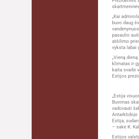
Prezidentės a
skaitmeninės
„Kai admirol
buvo daug šv
vandenynuose
pasaulio auši
atšilimo prie
vyksta labai g
„Vieną dieną 
klimatas ir g
kaita svarbi 
Estijos prezi
„Estija visuo
Buvimas skai
vadovauti šal
Antarktidoje
Estija, sudar
– sakė K. Kal
Estijos valst