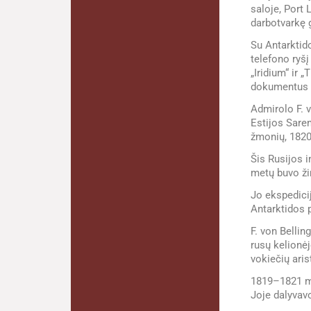
saloje, Port 
darbotvarkę g
Su Antarktid
telefono ryšį
„Iridium“ ir 
dokumentus es
Admirolo F. 
Estijos Sarem
žmonių, 1820
Šis Rusijos i
metų buvo ži
Jo ekspedicij
Antarktidos p
F. von Belli
rusų kelionėj
vokiečių ari
1819–1821 met
Joje dalyvavo