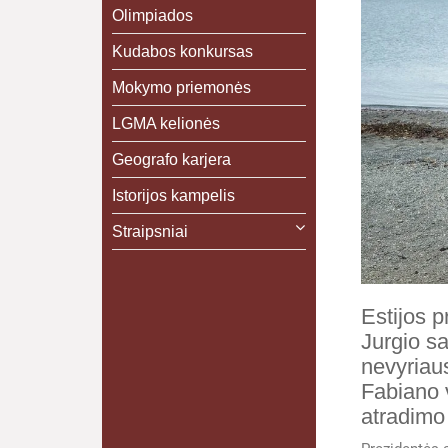
Olimpiados
Kudabos konkursas
Mokymo priemonės
LGMA kelionės
Geografo karjera
Istorijos kampelis
Straipsniai
Estijos p
Jurgio sa
nevyriau
Fabiano 
atradimo 