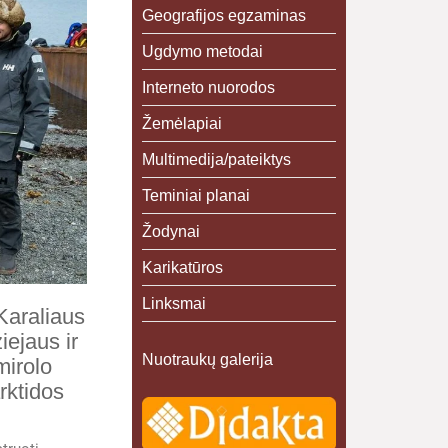
Geografijos egzaminas
Ugdymo metodai
Interneto nuorodos
Žemėlapiai
Multimedija/pateiktys
Teminiai planai
Žodynai
Karikatūros
Linksmai
 Karaliaus
iejaus ir
Nuotraukų galerija
mirolo
rktidos