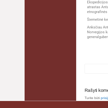
Ekspedicijos 
atrastas Anta
etnografinės
Šiemetinė kel
Anksčiau Anta
Norvegijos ka
generalguber
Rašyti kom
Turite būti
pris