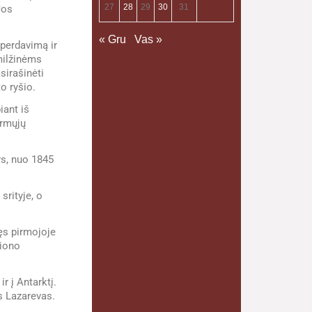
27
28
29
30
31
Jos
« Gru
Vas »
perdavimą ir
milžinėms
sirašinėti
o ryšio.
iant iš
irmųjų
ys, nuo 1845
srityje, o
ęs pirmojoje
giono
r į Antarktį.
s Lazarevas.