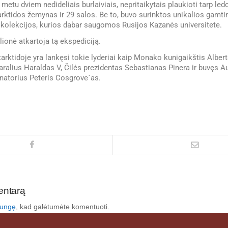
metu dviem nedideliais burlaiviais, nepritaikytais plaukioti tarp ledo
rktidos žemynas ir 29 salos. Be to, buvo surinktos unikalios gamtin
 kolekcijos, kurios dabar saugomos Rusijos Kazanės universitete.
ionė atkartoja tą ekspediciją.
rktidoje yra lankęsi tokie lyderiai kaip Monako kunigaikštis Albert
ralius Haraldas V, Čilės prezidentas Sebastianas Pinera ir buvęs Au
natorius Peteris Cosgrove`as.
entarą
ijungę
, kad galėtumėte komentuoti.