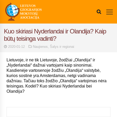
Kuo skiriasi Nyderlandai ir Olandija? Kaip
būtų teisinga vadinti?
2020-01-12
Naujienos
,
Šalys ir regionai
Lietuvoje, ir ne tik Lietuvoje, žodžiai „Olandija“ ir
„Nyderlandai“ dažnai vartojami kaip sinonimai.
Kasdienėje vartosenoje žodžiu „Olandija“ valstybė,
kurios sostinė yra Amsterdamas, netgi vadinama
dažniau. Tačiau toks žodžio „Olandija“ vartojimas nėra
teisingas. Kodėl? Kuo skiriasi Nyderlandai bei
Olandija?