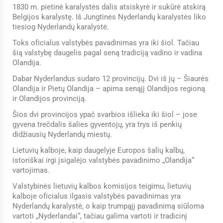
1830 m. pietinė karalystės dalis atsiskyrė ir sukūrė atskirą
Belgijos karalystę. Iš Jungtinės Nyderlandų karalystės liko
tiesiog Nyderlandų karalystė.
Toks oficialus valstybės pavadinimas yra iki šiol. Tačiau
šią valstybę daugelis pagal seną tradiciją vadino ir vadina
Olandija.
Dabar Nyderlandus sudaro 12 provincijų. Dvi iš jų – Šiaurės
Olandija ir Pietų Olandija – apima senąjį Olandijos regioną
ir Olandijos provinciją.
Šios dvi provincijos ypač svarbios išlieka iki šiol – jose
gyvena trečdalis šalies gyventojų, yra trys iš penkių
didžiausių Nyderlandų miestų.
Lietuvių kalboje, kaip daugelyje Europos šalių kalbų,
istoriškai irgi įsigalėjo valstybės pavadinimo „Olandija“
vartojimas.
Valstybinės lietuvių kalbos komisijos teigimu, lietuvių
kalboje oficialus ilgasis valstybės pavadinimas yra
Nyderlandų karalystė, o kaip trumpąjį pavadinimą siūloma
vartoti „Nyderlandai“, tačiau galima vartoti ir tradicinį