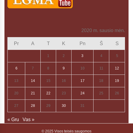
2020 m. sausio mėn.
Pr
A
T
K
Pn
Š
S
1
2
3
4
5
6
7
8
9
10
11
12
13
14
15
16
17
18
19
20
21
22
23
24
25
26
27
28
29
30
31
« Gru
Vas »
© 2025 Visos teisės saugomos