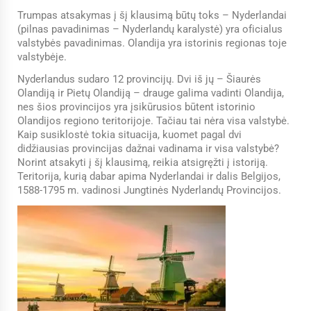
Trumpas atsakymas į šį klausimą būtų toks – Nyderlandai
(pilnas pavadinimas – Nyderlandų karalystė) yra oficialus
valstybės pavadinimas. Olandija yra istorinis regionas toje
valstybėje.
Nyderlandus sudaro 12 provincijų. Dvi iš jų – Šiaurės
Olandiją ir Pietų Olandiją – drauge galima vadinti Olandija,
nes šios provincijos yra įsikūrusios būtent istorinio
Olandijos regiono teritorijoje. Tačiau tai nėra visa valstybė.
Kaip susiklostė tokia situacija, kuomet pagal dvi
didžiausias provincijas dažnai vadinama ir visa valstybė?
Norint atsakyti į šį klausimą, reikia atsigręžti į istoriją.
Teritorija, kurią dabar apima Nyderlandai ir dalis Belgijos,
1588-1795 m. vadinosi Jungtinės Nyderlandų Provincijos.