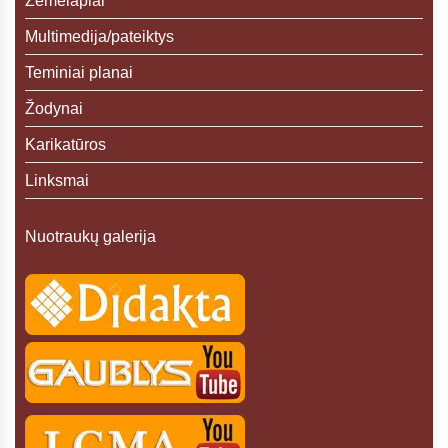
Žemėlapiai
Multimedija/pateiktys
Teminiai planai
Žodynai
Karikatūros
Linksmai
Nuotraukų galerija