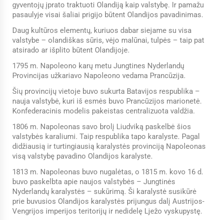
gyventojų įprato traktuoti Olandiją kaip valstybę. Ir pamažu
pasaulyje visai šaliai prigijo būtent Olandijos pavadinimas.
Daug kultūros elementų, kuriuos dabar siejame su visa
valstybe – olandiškas sūris, vėjo malūnai, tulpės – taip pat
atsirado ar išplito būtent Olandijoje.
1795 m. Napoleono karų metu Jungtines Nyderlandų
Provincijas užkariavo Napoleono vedama Prancūzija.
Šių provincijų vietoje buvo sukurta Batavijos respublika –
nauja valstybė, kuri iš esmės buvo Prancūzijos marionetė.
Konfederacinis modelis pakeistas centralizuota valdžia.
1806 m. Napoleonas savo brolį Liudviką paskelbė šios
valstybės karaliumi. Taip respublika tapo karalyste. Pagal
didžiausią ir turtingiausią karalystės provinciją Napoleonas
visą valstybę pavadino Olandijos karalyste.
1813 m. Napoleonas buvo nugalėtas, o 1815 m. kovo 16 d.
buvo paskelbta apie naujos valstybės – Jungtinės
Nyderlandų karalystės – sukūrimą. Ši karalystė susikūrė
prie buvusios Olandijos karalystės prijungus dalį Austrijos-
Vengrijos imperijos teritorijų ir nedidelę Lježo vyskupystę.