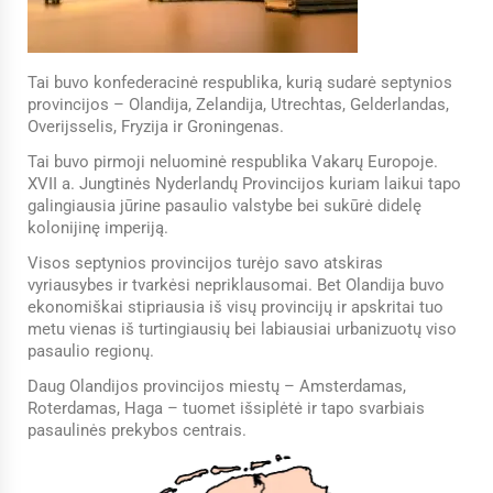
Tai buvo konfederacinė respublika, kurią sudarė septynios
provincijos – Olandija, Zelandija, Utrechtas, Gelderlandas,
Overijsselis, Fryzija ir Groningenas.
Tai buvo pirmoji neluominė respublika Vakarų Europoje.
XVII a. Jungtinės Nyderlandų Provincijos kuriam laikui tapo
galingiausia jūrine pasaulio valstybe bei sukūrė didelę
kolonijinę imperiją.
Visos septynios provincijos turėjo savo atskiras
vyriausybes ir tvarkėsi nepriklausomai. Bet Olandija buvo
ekonomiškai stipriausia iš visų provincijų ir apskritai tuo
metu vienas iš turtingiausių bei labiausiai urbanizuotų viso
pasaulio regionų.
Daug Olandijos provincijos miestų – Amsterdamas,
Roterdamas, Haga – tuomet išsiplėtė ir tapo svarbiais
pasaulinės prekybos centrais.