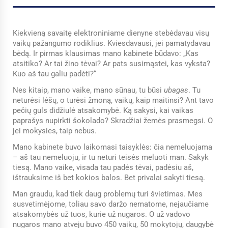
Kiekvieną savaitę elektroniniame dienyne stebėdavau visų
vaikų pažangumo rodiklius. Kviesdavausi, jei pamatydavau
bėdą. Ir pirmas klausimas mano kabinete būdavo: „Kas
atsitiko? Ar tai žino tėvai? Ar pats susimąstei, kas vyksta?
Kuo aš tau galiu padėti?“
Nes kitaip, mano vaike, mano sūnau, tu būsi
ubagas
. Tu
neturėsi lėšų, o turėsi žmoną, vaikų, kaip maitinsi? Ant tavo
pečių guls didžiulė atsakomybė. Ką sakysi, kai vaikas
paprašys nupirkti šokolado? Skradžiai žemės prasmegsi. O
jei mokysies, taip nebus.
Mano kabinete buvo laikomasi taisyklės: čia nemeluojama
– aš tau nemeluoju, ir tu neturi teisės meluoti man. Sakyk
tiesą. Mano vaike, visada tau padės tėvai, padėsiu aš,
ištrauksime iš bet kokios balos. Bet privalai sakyti tiesą.
Man graudu, kad tiek daug problemų turi švietimas. Mes
susvetimėjome, toliau savo daržo nematome, nejaučiame
atsakomybės už tuos, kurie už nugaros. O už vadovo
nugaros mano atveju buvo 450 vaikų, 50 mokytojų, daugybė