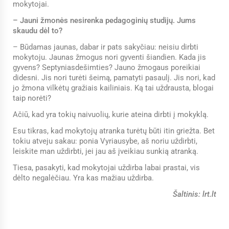
mokytojai.
– Jauni žmonės nesirenka pedagoginių studijų. Jums
skaudu dėl to?
– Būdamas jaunas, dabar ir pats sakyčiau: neisiu dirbti
mokytoju. Jaunas žmogus nori gyventi šiandien. Kada jis
gyvens? Septyniasdešimties? Jauno žmogaus poreikiai
didesni. Jis nori turėti šeimą, pamatyti pasaulį. Jis nori, kad
jo žmona vilkėtų gražiais kailiniais. Ką tai uždrausta, blogai
taip norėti?
Ačiū, kad yra tokių naivuolių, kurie ateina dirbti į mokyklą.
Esu tikras, kad mokytojų atranka turėtų būti itin griežta. Bet
tokiu atveju sakau: ponia Vyriausybe, aš noriu uždirbti,
leiskite man uždirbti, jei jau aš įveikiau sunkią atranką.
Tiesa, pasakyti, kad mokytojai uždirba labai prastai, vis
dėlto negalėčiau. Yra kas mažiau uždirba.
Šaltinis: lrt.lt