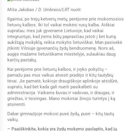
Miša Jakobas / D. Umbraso/LRT nuotr.
Ilgainiui, po trejų ketverių metų, perėjome prie mokomosios
lietuvių kalbos. Iki tol vaikai mokėsi rusų kalba. Aiškiai
supratau: mes juk gyvename Lietuvoje, kad vaikai
integruotųsi, kad jiems būtų paprasčiau įstoti į bet kurią
aukštąją mokyklą, reikia mokytis lietuviškai. Man pasisekė
įtikinti Vilniuje gyvenančių žydų bendruomenę. Nors aš,
augęs mažame lietuviškame miestelyje, sulaukiau daug
karčių pastabų.
Kai perėjome prie lietuvių kalbos, ir įvyko pokyčių –
pamažu pas mus vaikus atvesti pradėjo ir kitų tautybių
tėvai. Jie pamatė, kokioje draugiškoje aplinkoje atsidūrė,
suprato, kad bet kada gali nueiti pasikalbėti su
administracija. Vaikams buvau ir vadovas, ir draugas, ir
griežtas, ir teisingas. Mano mokiniai žinojo turintys į ką
atsiremti.
Dabar gimnazijoje mokosi pusė žydų, pusė – kitų tautų
vaikų.
– Paaiškinkite, kokia yra žydų mokymo paslaptis, kad jų