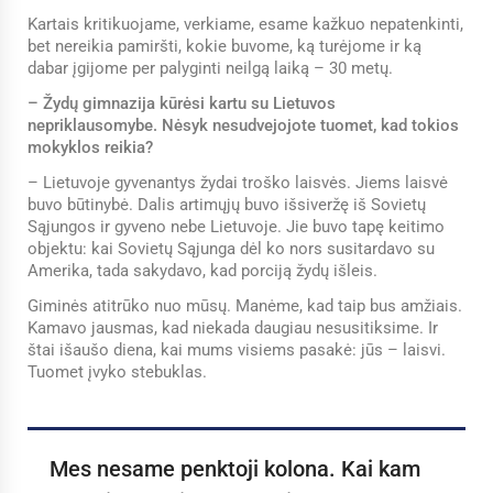
Kartais kritikuojame, verkiame, esame kažkuo nepatenkinti,
bet nereikia pamiršti, kokie buvome, ką turėjome ir ką
dabar įgijome per palyginti neilgą laiką – 30 metų.
– Žydų gimnazija kūrėsi kartu su Lietuvos
nepriklausomybe. Nėsyk nesudvejojote tuomet, kad tokios
mokyklos reikia?
– Lietuvoje gyvenantys žydai troško laisvės. Jiems laisvė
buvo būtinybė. Dalis artimųjų buvo išsiveržę iš Sovietų
Sąjungos ir gyveno nebe Lietuvoje. Jie buvo tapę keitimo
objektu: kai Sovietų Sąjunga dėl ko nors susitardavo su
Amerika, tada sakydavo, kad porciją žydų išleis.
Giminės atitrūko nuo mūsų. Manėme, kad taip bus amžiais.
Kamavo jausmas, kad niekada daugiau nesusitiksime. Ir
štai išaušo diena, kai mums visiems pasakė: jūs – laisvi.
Tuomet įvyko stebuklas.
Mes nesame penktoji kolona. Kai kam