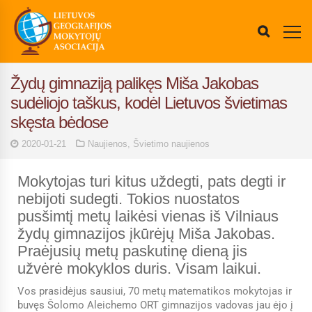
Žydų gimnaziją palikęs Miša Jakobas
sudėliojo taškus, kodėl Lietuvos švietimas
skęsta bėdose
2020-01-21
Naujienos
,
Švietimo naujienos
Mokytojas turi kitus uždegti, pats degti ir
nebijoti sudegti. Tokios nuostatos
pusšimtį metų laikėsi vienas iš Vilniaus
žydų gimnazijos įkūrėjų Miša Jakobas.
Praėjusių metų paskutinę dieną jis
užvėrė mokyklos duris. Visam laikui.
Vos prasidėjus sausiui, 70 metų matematikos mokytojas ir
buvęs Šolomo Aleichemo ORT gimnazijos vadovas jau ėjo į