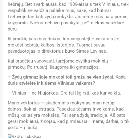
hebrajų. Bet svarbiausia, kad 1989-aisiais tiek Vilniaus, tiek
respublikinė valdžia palaikė mus, sakė, kad būtinai
Lietuvoje turi būti žydų mokykla. Jie rėmė mus patalpomis,
knygomis. Niekur nebuvo pasakyta „ne“, niekas neuždarė
durų.
Iš pradžių pas mus rinkosi ir suaugusieji – vakarais jie
mokėsi hebrajų kalbos, istorijos. Tuomet buvau
pavaduotojas, o direktorius buvo Simas Levinas.
Kai pradėjau vadovauti, turėjome dvylika mokinių –
pirmokų. Po truputį išaugome iki gimnazijos.
– Žydų gimnazijoje mokosi toli gražu ne vien žydai. Kada
duris atvėrėte ir kitiems Vilniaus vaikams?
– Vilnius – ne Niujorkas. Greitai išgirsti, kas kur veikia.
Mano vektorius – akademinis mokymas, man nerūpi
dainos, šokiai, estrada. Pasakiau tėvams ir vaikams, kad
mūsų kelias yra mokslas. Tai sena žydų tradicija. Aš pats
gerai mokiausi, žinojau, kad pirmiausia – namų darbai, o tik
po to – į lauką.