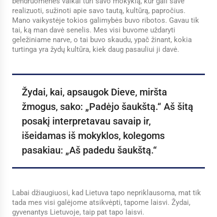
bendruomenės vaikai turi savo mokyklą, kur gali save
realizuoti, sužinoti apie savo tautą, kultūrą, papročius.
Mano vaikystėje tokios galimybės buvo ribotos. Gavau tik
tai, ką man davė senelis. Mes visi buvome uždaryti
geležiniame narve, o tai buvo skaudu, ypač žinant, kokia
turtinga yra žydų kultūra, kiek daug pasauliui ji davė.
Žydai, kai, apsaugok Dieve, miršta
žmogus, sako: „Padėjo šaukštą.“ Aš šitą
posakį interpretavau savaip ir,
išeidamas iš mokyklos, kolegoms
pasakiau: „Aš padedu šaukštą.“
Labai džiaugiuosi, kad Lietuva tapo nepriklausoma, mat tik
tada mes visi galėjome atsikvėpti, tapome laisvi. Žydai,
gyvenantys Lietuvoje, taip pat tapo laisvi.