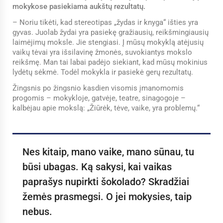
mokykose pasiekiama aukštų rezultatų.
– Noriu tikėti, kad stereotipas „žydas ir knyga“ išties yra
gyvas. Juolab žydai yra pasiekę gražiausių, reikšmingiausių
laimėjimų moksle. Jie stengiasi. Į mūsų mokyklą atėjusių
vaikų tėvai yra išsilavinę žmonės, suvokiantys mokslo
reikšmę. Man tai labai padėjo siekiant, kad mūsų mokinius
lydėtų sėkmė. Todėl mokykla ir pasiekė gerų rezultatų.
Žingsnis po žingsnio kasdien visomis įmanomomis
progomis – mokykloje, gatvėje, teatre, sinagogoje –
kalbėjau apie mokslą: „Žiūrėk, tėve, vaike, yra problemų.“
Nes kitaip, mano vaike, mano sūnau, tu
būsi ubagas. Ką sakysi, kai vaikas
paprašys nupirkti šokolado? Skradžiai
žemės prasmegsi. O jei mokysies, taip
nebus.