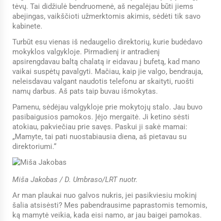
tėvų. Tai didžiulė bendruomenė, aš negalėjau būti jiems
abejingas, vaikščioti užmerktomis akimis, sėdėti tik savo
kabinete.
Turbūt esu vienas iš nedaugelio direktorių, kurie budėdavo
mokyklos valgykloje. Pirmadienį ir antradienį
apsirengdavau baltą chalatą ir eidavau į bufetą, kad mano
vaikai suspėtų pavalgyti. Mačiau, kaip jie valgo, bendrauja,
neleisdavau valgant naudotis telefonu ar skaityti, ruošti
namų darbus. Aš pats taip buvau išmokytas.
Pamenu, sėdėjau valgykloje prie mokytojų stalo. Jau buvo
pasibaigusios pamokos. Įėjo mergaitė. Ji ketino sėsti
atokiau, pakviečiau prie savęs. Paskui ji sakė mamai:
„Mamyte, tai pati nuostabiausia diena, aš pietavau su
direktoriumi.“
Miša Jakobas / D. Umbraso/LRT nuotr.
Ar man plaukai nuo galvos nukris, jei pasikviesiu mokinį
šalia atsisėsti? Mes pabendrausime paprastomis temomis,
ką mamytė veikia, kada eisi namo, ar jau baigei pamokas.