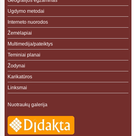
Geografijos egzaminas
Ugdymo metodai
Interneto nuorodos
Žemėlapiai
Multimedija/pateiktys
Teminiai planai
Žodynai
Karikatūros
Linksmai
Nuotraukų galerija