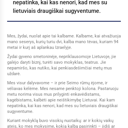
nepatinka, kai kas nenori, kad mes su
lietuviais draugiškai sugyventume.
Mes, žydai, nuolat apie tai kalbame. Kalbame, kai atvažiuoja
mano seserys, kurių turiu dvi, kalba mano tėvas, kuriam 94
metai ir kurį aš aplankau Izraelyje.
Žydai gyveno smetoninėje, nepriklausomoje Lietuvoje, jie
galėjo daryti biznį, turėti savo mokyklas, teatrus. Jie
nepamiršo, kas nutiko, kai penkiasdešimčiai metų mus
uždarė.
Mes visur dalyvavome – ir prie Seimo rūmų ėjome, ir
vėliavas kėlėme. Mes nesame penktoji kolona. Pastaruoju
metu norima visus mus prilyginti enkavėdistams,
kagėbistams, kalbėti apie neištikimybę Lietuvai. Kai kam
nepatinka, kai kas nenori, kad mes su lietuviais draugiškai
sugyventume.
Kuriant mokyklą buvo visokių nuotaikų: ar ir kokių vaikų
ateis, ko mes mokysime, kokią kalbą pasirinkti – jidiš ar