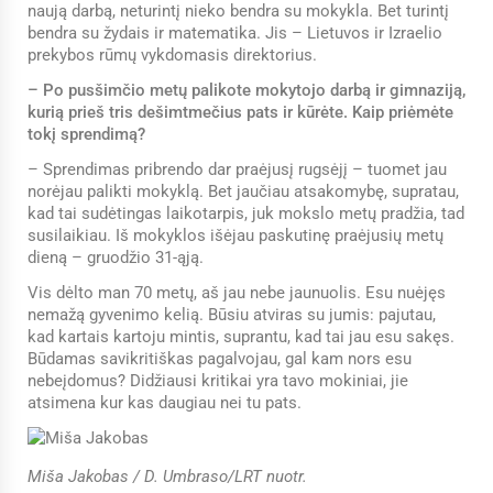
naują darbą, neturintį nieko bendra su mokykla. Bet turintį
bendra su žydais ir matematika. Jis – Lietuvos ir Izraelio
prekybos rūmų vykdomasis direktorius.
– Po pusšimčio metų palikote mokytojo darbą ir gimnaziją,
kurią prieš tris dešimtmečius pats ir kūrėte. Kaip priėmėte
tokį sprendimą?
– Sprendimas pribrendo dar praėjusį rugsėjį – tuomet jau
norėjau palikti mokyklą. Bet jaučiau atsakomybę, supratau,
kad tai sudėtingas laikotarpis, juk mokslo metų pradžia, tad
susilaikiau. Iš mokyklos išėjau paskutinę praėjusių metų
dieną – gruodžio 31-ąją.
Vis dėlto man 70 metų, aš jau nebe jaunuolis. Esu nuėjęs
nemažą gyvenimo kelią. Būsiu atviras su jumis: pajutau,
kad kartais kartoju mintis, suprantu, kad tai jau esu sakęs.
Būdamas savikritiškas pagalvojau, gal kam nors esu
nebeįdomus? Didžiausi kritikai yra tavo mokiniai, jie
atsimena kur kas daugiau nei tu pats.
Miša Jakobas / D. Umbraso/LRT nuotr.