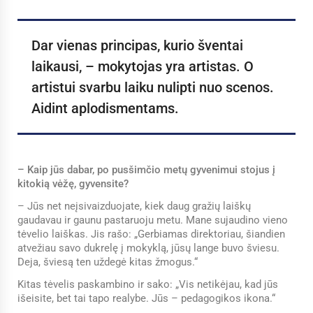
Dar vienas principas, kurio šventai
laikausi, – mokytojas yra artistas. O
artistui svarbu laiku nulipti nuo scenos.
Aidint aplodismentams.
– Kaip jūs dabar, po pusšimčio metų gyvenimui stojus į
kitokią vėžę, gyvensite?
– Jūs net neįsivaizduojate, kiek daug gražių laiškų
gaudavau ir gaunu pastaruoju metu. Mane sujaudino vieno
tėvelio laiškas. Jis rašo: „Gerbiamas direktoriau, šiandien
atvežiau savo dukrelę į mokyklą, jūsų lange buvo šviesu.
Deja, šviesą ten uždegė kitas žmogus.“
Kitas tėvelis paskambino ir sako: „Vis netikėjau, kad jūs
išeisite, bet tai tapo realybe. Jūs – pedagogikos ikona.“