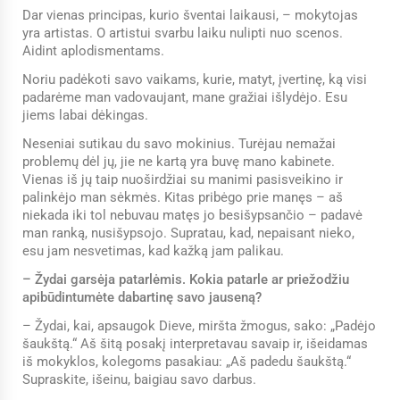
Dar vienas principas, kurio šventai laikausi, – mokytojas
yra artistas. O artistui svarbu laiku nulipti nuo scenos.
Aidint aplodismentams.
Noriu padėkoti savo vaikams, kurie, matyt, įvertinę, ką visi
padarėme man vadovaujant, mane gražiai išlydėjo. Esu
jiems labai dėkingas.
Neseniai sutikau du savo mokinius. Turėjau nemažai
problemų dėl jų, jie ne kartą yra buvę mano kabinete.
Vienas iš jų taip nuoširdžiai su manimi pasisveikino ir
palinkėjo man sėkmės. Kitas pribėgo prie manęs – aš
niekada iki tol nebuvau matęs jo besišypsančio – padavė
man ranką, nusišypsojo. Supratau, kad, nepaisant nieko,
esu jam nesvetimas, kad kažką jam palikau.
– Žydai garsėja patarlėmis. Kokia patarle ar priežodžiu
apibūdintumėte dabartinę savo jauseną?
– Žydai, kai, apsaugok Dieve, miršta žmogus, sako: „Padėjo
šaukštą.“ Aš šitą posakį interpretavau savaip ir, išeidamas
iš mokyklos, kolegoms pasakiau: „Aš padedu šaukštą.“
Supraskite, išeinu, baigiau savo darbus.