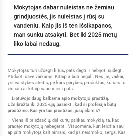
Mokytojas dabar nuleistas ne žemiau
grindjuostės, jis nuleistas į rūsį su
vandeniu. Kaip jis iš ten išsikapanos,
man sunku atsakyti. Bet iki 2025 metų
liko labai nedaug.
Mokytojas turi uždegti kitus, pats degti ir nebijoti sudegti.
Atiduoti save vaikams. Kitaip ir būti negali. Nes jie, vaikai,
yra valstybės ateitis, jie kurs gėrybes, produktus, kuriais tu
vienaip ar kitaip naudosiesi pats.
– Lietuvoje daug kalbama apie mokytojo prestižą.
Užsibrėžta iki 2025-ųjų pasiekti, kad ši profesija būtų
prestižinė. Kas yra tas prestižas, jūsų akimis?
– Viena iš priežasčių, dėl kurių palikau mokyklą, ta, kad
pradėjo mokytojų nebegerbti. Visuomenė, kuri leidžia sau
apipilti mokytoją kaltinimais, kad jis neišmoko, serga. Kas