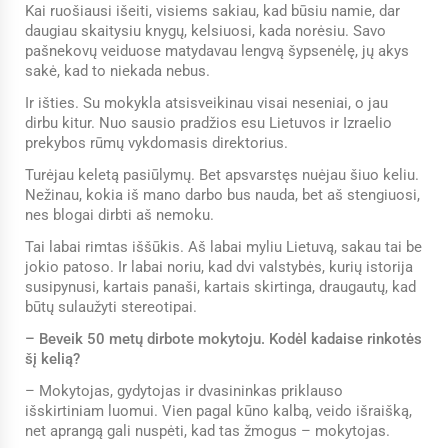
Kai ruošiausi išeiti, visiems sakiau, kad būsiu namie, dar
daugiau skaitysiu knygų, kelsiuosi, kada norėsiu. Savo
pašnekovų veiduose matydavau lengvą šypsenėlę, jų akys
sakė, kad to niekada nebus.
Ir išties. Su mokykla atsisveikinau visai neseniai, o jau
dirbu kitur. Nuo sausio pradžios esu Lietuvos ir Izraelio
prekybos rūmų vykdomasis direktorius.
Turėjau keletą pasiūlymų. Bet apsvarstęs nuėjau šiuo keliu.
Nežinau, kokia iš mano darbo bus nauda, bet aš stengiuosi,
nes blogai dirbti aš nemoku.
Tai labai rimtas iššūkis. Aš labai myliu Lietuvą, sakau tai be
jokio patoso. Ir labai noriu, kad dvi valstybės, kurių istorija
susipynusi, kartais panaši, kartais skirtinga, draugautų, kad
būtų sulaužyti stereotipai.
– Beveik 50 metų dirbote mokytoju. Kodėl kadaise rinkotės
šį kelią?
– Mokytojas, gydytojas ir dvasininkas priklauso
išskirtiniam luomui. Vien pagal kūno kalbą, veido išraišką,
net aprangą gali nuspėti, kad tas žmogus – mokytojas.