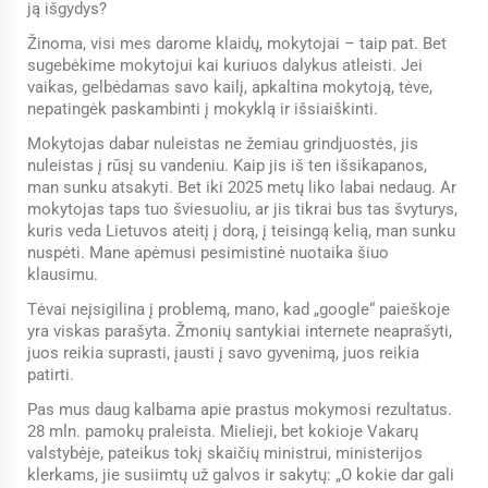
ją išgydys?
Žinoma, visi mes darome klaidų, mokytojai – taip pat. Bet
sugebėkime mokytojui kai kuriuos dalykus atleisti. Jei
vaikas, gelbėdamas savo kailį, apkaltina mokytoją, tėve,
nepatingėk paskambinti į mokyklą ir išsiaiškinti.
Mokytojas dabar nuleistas ne žemiau grindjuostės, jis
nuleistas į rūsį su vandeniu. Kaip jis iš ten išsikapanos,
man sunku atsakyti. Bet iki 2025 metų liko labai nedaug. Ar
mokytojas taps tuo šviesuoliu, ar jis tikrai bus tas švyturys,
kuris veda Lietuvos ateitį į dorą, į teisingą kelią, man sunku
nuspėti. Mane apėmusi pesimistinė nuotaika šiuo
klausimu.
Tėvai neįsigilina į problemą, mano, kad „google“ paieškoje
yra viskas parašyta. Žmonių santykiai internete neaprašyti,
juos reikia suprasti, įausti į savo gyvenimą, juos reikia
patirti.
Pas mus daug kalbama apie prastus mokymosi rezultatus.
28 mln. pamokų praleista. Mielieji, bet kokioje Vakarų
valstybėje, pateikus tokį skaičių ministrui, ministerijos
klerkams, jie susiimtų už galvos ir sakytų: „O kokie dar gali