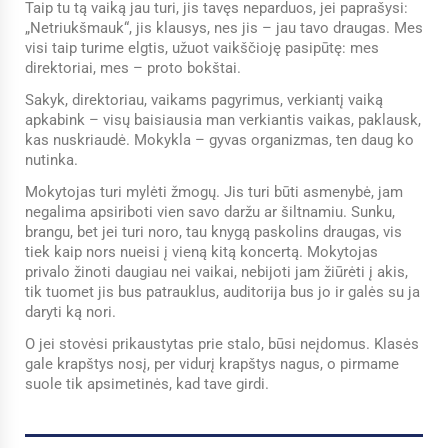
Taip tu tą vaiką jau turi, jis tavęs neparduos, jei paprašysi:
„Netriukšmauk“, jis klausys, nes jis – jau tavo draugas. Mes
visi taip turime elgtis, užuot vaikščioję pasipūtę: mes
direktoriai, mes – proto bokštai.
Sakyk, direktoriau, vaikams pagyrimus, verkiantį vaiką
apkabink – visų baisiausia man verkiantis vaikas, paklausk,
kas nuskriaudė. Mokykla – gyvas organizmas, ten daug ko
nutinka.
Mokytojas turi mylėti žmogų. Jis turi būti asmenybė, jam
negalima apsiriboti vien savo daržu ar šiltnamiu. Sunku,
brangu, bet jei turi noro, tau knygą paskolins draugas, vis
tiek kaip nors nueisi į vieną kitą koncertą. Mokytojas
privalo žinoti daugiau nei vaikai, nebijoti jam žiūrėti į akis,
tik tuomet jis bus patrauklus, auditorija bus jo ir galės su ja
daryti ką nori.
O jei stovėsi prikaustytas prie stalo, būsi neįdomus. Klasės
gale krapštys nosį, per vidurį krapštys nagus, o pirmame
suole tik apsimetinės, kad tave girdi.