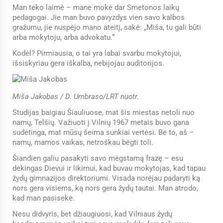
Man teko laimė – mane mokė dar Smetonos laikų
pedagogai. Jie man buvo pavyzdys vien savo kalbos
gražumu, jie nuspėjo mano ateitį, sakė: „Miša, tu gali būti
arba mokytoju, arba advokatu.“
Kodėl? Pirmiausia, o tai yra labai svarbu mokytojui,
išsiskyriau gera iškalba, nebijojau auditorijos.
Miša Jakobas / D. Umbraso/LRT nuotr.
Studijas baigiau Šiauliuose, mat šis miestas netoli nuo
namų, Telšių. Važiuoti į Vilnių 1967 metais buvo gana
sudėtinga, mat mūsų šeima sunkiai vertėsi. Be to, aš –
namų, mamos vaikas, netroškau bėgti toli.
Šiandien galiu pasakyti savo mėgstamą frazę – esu
dėkingas Dievui ir likimui, kad buvau mokytojas, kad tapau
žydų gimnazijos direktoriumi. Visada norėjau padaryti ką
nors gera visiems, ką nors gera žydų tautai. Man atrodo,
kad man pasisekė.
Nesu didvyris, bet džiaugiuosi, kad Vilniaus žydų