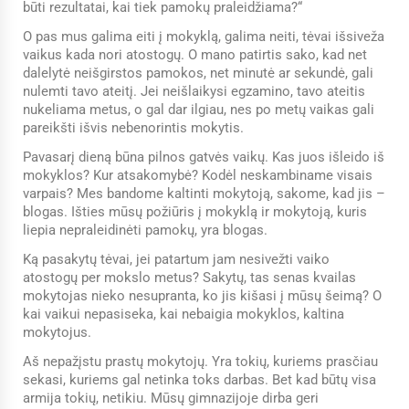
būti rezultatai, kai tiek pamokų praleidžiama?“
O pas mus galima eiti į mokyklą, galima neiti, tėvai išsiveža
vaikus kada nori atostogų. O mano patirtis sako, kad net
dalelytė neišgirstos pamokos, net minutė ar sekundė, gali
nulemti tavo ateitį. Jei neišlaikysi egzamino, tavo ateitis
nukeliama metus, o gal dar ilgiau, nes po metų vaikas gali
pareikšti išvis nebenorintis mokytis.
Pavasarį dieną būna pilnos gatvės vaikų. Kas juos išleido iš
mokyklos? Kur atsakomybė? Kodėl neskambiname visais
varpais? Mes bandome kaltinti mokytoją, sakome, kad jis –
blogas. Išties mūsų požiūris į mokyklą ir mokytoją, kuris
liepia nepraleidinėti pamokų, yra blogas.
Ką pasakytų tėvai, jei patartum jam nesivežti vaiko
atostogų per mokslo metus? Sakytų, tas senas kvailas
mokytojas nieko nesupranta, ko jis kišasi į mūsų šeimą? O
kai vaikui nepasiseka, kai nebaigia mokyklos, kaltina
mokytojus.
Aš nepažįstu prastų mokytojų. Yra tokių, kuriems prasčiau
sekasi, kuriems gal netinka toks darbas. Bet kad būtų visa
armija tokių, netikiu. Mūsų gimnazijoje dirba geri