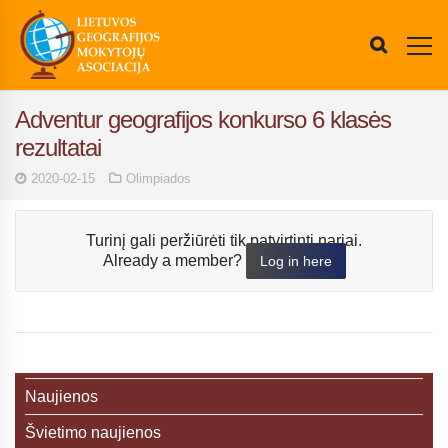
Adventur geografijos konkurso 6 klasės
rezultatai
2020-02-15
Olimpiados
Turinį gali peržiūrėti tik patvirtinti nariai.
Already a member?
Log in here
Naujienos
Švietimo naujienos