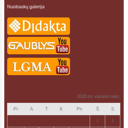
Nuotraukų galerija
2020 m. vasario mėn.
Pr
A
T
K
Pn
Š
S
1
2