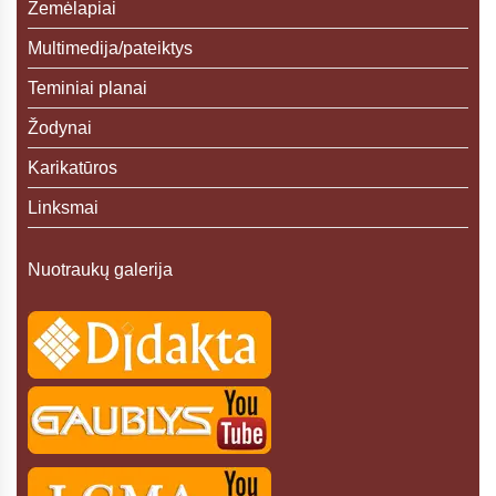
Žemėlapiai
Multimedija/pateiktys
Teminiai planai
Žodynai
Karikatūros
Linksmai
Nuotraukų galerija