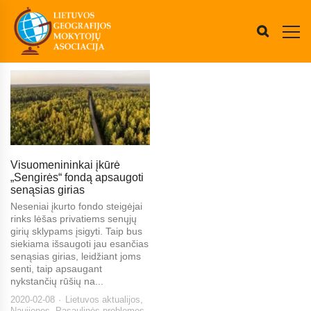
Visuomenininkai įkūrė
„Sengirės“ fondą apsaugoti
senąsias girias
Neseniai įkurto fondo steigėjai
rinks lėšas privatiems senųjų
girių sklypams įsigyti. Taip bus
siekiama išsaugoti jau esančias
senąsias girias, leidžiant joms
senti, taip apsaugant
nykstančių rūšių na...
2020-02-08
Lietuvos aktualijos
,
Naujienos
,
Pasaulinės problemos
,