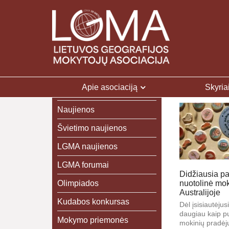
Apie asociaciją
Skyria
Naujienos
Švietimo naujienos
LGMA naujienos
LGMA forumai
Didžiausia pa
Olimpiados
nuotolinė mok
Australijoje
Kudabos konkursas
Dėl įsisiautėju
daugiau kaip p
Mokymo priemonės
mokinių pradėju