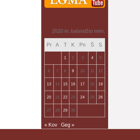
2020 m. balandžio mėn.
Pr
A
T
K
Pn
Š
S
1
2
3
4
5
6
7
8
9
10
11
12
13
14
15
16
17
18
19
20
21
22
23
24
25
26
27
28
29
30
« Kov
Geg »