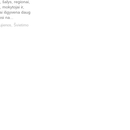
 šalys, regionai,
 mokytojai ir,
ai išgyvena daug
si na...
ujienos
,
Švietimo