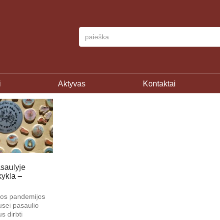
i
Aktyvas
Kontaktai
saulyje
ykla –
sios pandemijos
usei pasaulio
s dirbti