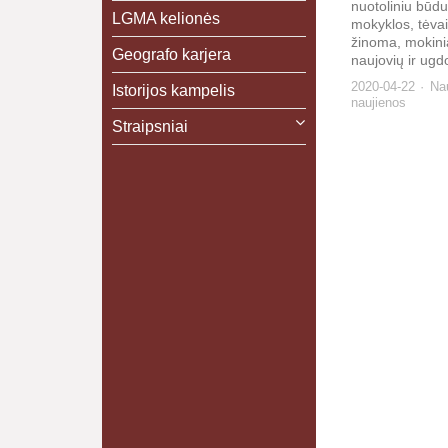
nuotoliniu būdu,
LGMA kelionės
mokyklos, tėvai,
žinoma, mokini
Geografo karjera
naujovių ir ugdo
2020-04-22
Na
Istorijos kampelis
naujienos
Straipsniai