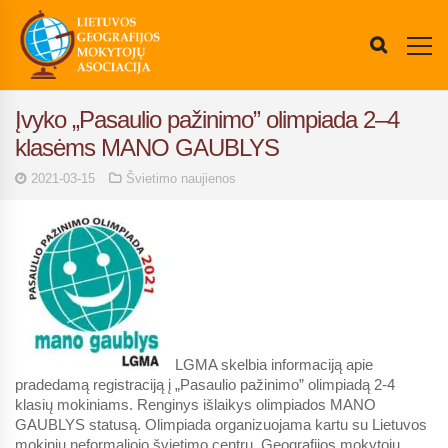
Įvyko „Pasaulio pažinimo” olimpiada 2–4
klasėms MANO GAUBLYS
2021-03-15
Švietimo naujienos
LGMA skelbia informaciją apie
pradedamą registraciją į „Pasaulio pažinimo” olimpiadą 2-4
klasių mokiniams. Renginys išlaikys olimpiados MANO
GAUBLYS statusą. Olimpiada organizuojama kartu su Lietuvos
mokinių neformaliojo švietimo centru. Geografijos mokytojų