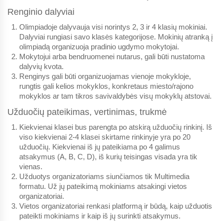
Renginio dalyviai
Olimpiadoje dalyvauja visi norintys 2, 3 ir 4 klasių mokiniai.
Dalyviai rungiasi savo klasės kategorijose. Mokinių atranką į
olimpiadą organizuoja pradinio ugdymo mokytojai.
Mokytojui arba bendruomenei nutarus, gali būti nustatoma
dalyvių kvota.
Renginys gali būti organizuojamas vienoje mokykloje,
rungtis gali kelios mokyklos, konkretaus miesto/rajono
mokyklos ar tam tikros savivaldybės visų mokyklų atstovai.
Užduočių pateikimas, vertinimas, trukmė
Kiekvienai klasei bus parengta po atskirą užduočių rinkinį. Iš
viso kiekvienai 2-4 klasei skirtame rinkinyje yra po 20
užduočių. Kiekvienai iš jų pateikiama po 4 galimus
atsakymus (A, B, C, D), iš kurių teisingas visada yra tik
vienas.
Užduotys organizatoriams siunčiamos tik
Multimedia
formatu
. Už jų pateikimą mokiniams atsakingi vietos
organizatoriai.
Vietos organizatoriai renkasi platformą ir būdą, kaip užduotis
pateikti mokiniams ir kaip iš jų surinkti atsakymus.