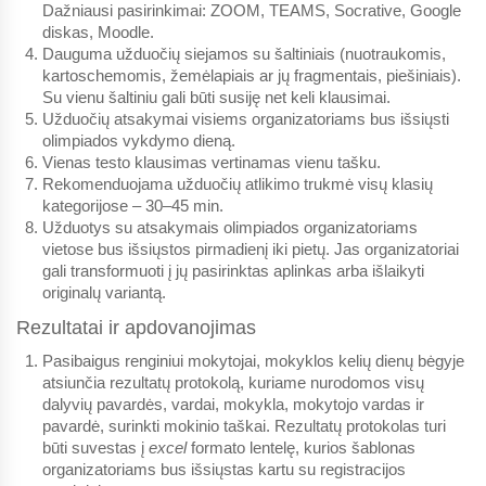
Dažniausi pasirinkimai: ZOOM, TEAMS, Socrative, Google
diskas, Moodle.
Dauguma užduočių siejamos su šaltiniais (nuotraukomis,
kartoschemomis, žemėlapiais ar jų fragmentais, piešiniais).
Su vienu šaltiniu gali būti susiję net keli klausimai.
Užduočių atsakymai
visiems organizatoriams bus išsiųsti
olimpiados vykdymo dieną.
Vienas testo klausimas vertinamas vienu tašku.
Rekomenduojama užduočių atlikimo trukmė visų klasių
kategorijose – 30–45 min.
Užduotys su atsakymais olimpiados organizatoriams
vietose bus išsiųstos pirmadienį iki pietų. Jas organizatoriai
gali transformuoti į jų pasirinktas aplinkas arba išlaikyti
originalų variantą.
Rezultatai ir apdovanojimas
Pasibaigus renginiui mokytojai, mokyklos kelių dienų bėgyje
atsiunčia rezultatų protokolą, kuriame nurodomos visų
dalyvių pavardės, vardai, mokykla, mokytojo vardas ir
pavardė, surinkti mokinio taškai. Rezultatų protokolas turi
būti suvestas į
excel
formato lentelę, kurios šablonas
organizatoriams bus išsiųstas kartu su registracijos