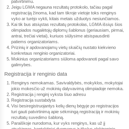
patvirtinimu.
Jeigu LGMA negauna rezultatų protokolo, tačiau pagal
registraciją žinoma, kad tam tikroje vietoje toks renginys
vyko ar turėjo vykti, kitais metais užduotys nesiunčiamos.
Kai tik bus atsiųstas rezultatų protokolas, LGMA išsiųs šios
olimpiados nugalėtojų diplomų šablonus (geriausiam, pirmai,
antrai, trečiai vietai), kuriuos siūlysime atsispausdinti
patiems organizatoriams.
Prizinių ir apdovanojamų vietų skaičių nustato kiekvieno
konkretaus renginio organizatoriai.
Mokinius organizatoriams siūloma apdovanoti pagal savo
galimybes.
Registracija ir renginio data
Renginys nemokamas. Savivaldybės, mokyklos, mokytojai
jokio mokesčio už mokinių dalyvavimą olimpiadoje nemoka.
Registracija į renginį vyksta šiuo adresu
Registracija sustabdyta
Visi besiregistruojantys kelių dienų bėgyje po registracijos
turi gauti patvirtinimą apie sėkmingą registraciją ir mokinių
rezultatų suvedimo šabloną.
Paraiškoje nurodoma,
kur vyks renginys
, kas už jį
atsakingas, kontaktiniai duomenys ir
tikslus elektroninio