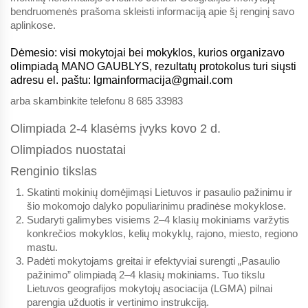
bendruomenės prašoma skleisti informaciją apie šį renginį savo
aplinkose.
Dėmesio: visi mokytojai bei mokyklos, kurios organizavo
olimpiadą MANO GAUBLYS, rezultatų protokolus turi siųsti
adresu el. paštu: lgmainformacija@gmail.com
arba skambinkite telefonu 8 685 33983
Olimpiada 2-4 klasėms įvyks kovo 2 d.
Olimpiados nuostatai
Renginio tikslas
Skatinti mokinių domėjimąsi Lietuvos ir pasaulio pažinimu ir
šio mokomojo dalyko populiarinimu pradinėse mokyklose.
Sudaryti galimybes visiems 2–4 klasių mokiniams varžytis
konkrečios mokyklos, kelių mokyklų, rajono, miesto, regiono
mastu.
Padėti mokytojams greitai ir efektyviai surengti ­­„Pasaulio
pažinimo” olimpiadą 2–4 klasių mokiniams. Tuo tikslu
Lietuvos geografijos mokytojų asociacija (LGMA) pilnai
parengia užduotis ir vertinimo instrukciją.