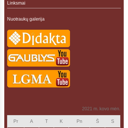
Linksmai
Nuotraukų galerija
2021 m. kovo mėn.
Pr
A
T
K
Pn
Š
S