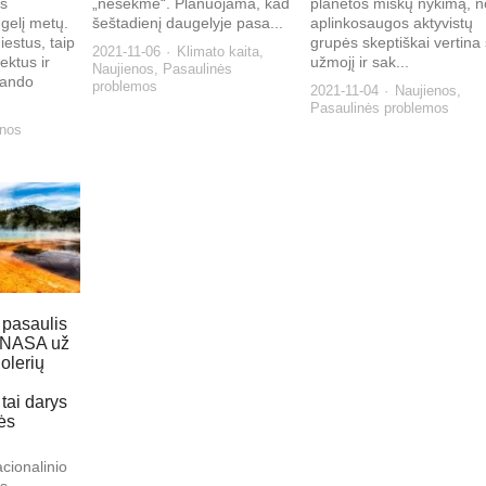
os
„nesėkme“. Planuojama, kad
planetos miškų nykimą, n
gelį metų.
šeštadienį daugelyje pasa...
aplinkosaugos aktyvistų
iestus, taip
grupės skeptiškai vertina 
2021-11-06
Klimato kaita
,
ektus ir
užmojį ir sak...
Naujienos
,
Pasaulinės
 bando
problemos
2021-11-04
Naujienos
,
Pasaulinės problemos
enos
 pasaulis
: NASA už
olerių
 tai darys
ės
cionalinio
is