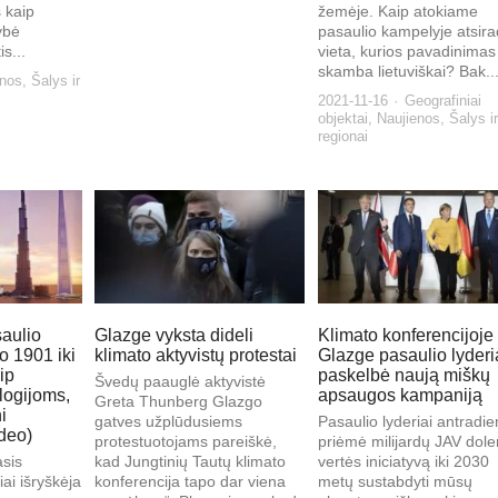
s kaip
žemėje. Kaip atokiame
ybė
pasaulio kampelyje atsir
s...
vieta, kurios pavadinimas
skamba lietuviškai? Bak..
enos
,
Šalys ir
2021-11-16
Geografiniai
objektai
,
Naujienos
,
Šalys ir
regionai
aulio
Glazge vyksta dideli
Klimato konferencijoje
o 1901 iki
klimato aktyvistų protestai
Glazge pasaulio lyderi
ip
paskelbė naują miškų
Švedų paauglė aktyvistė
logijoms,
apsaugos kampaniją
Greta Thunberg Glazgo
i
gatves užplūdusiems
Pasaulio lyderiai antradie
ideo)
protestuotojams pareiškė,
priėmė milijardų JAV dole
sis
kad Jungtinių Tautų klimato
vertės iniciatyvą iki 2030
iai išryškėja
konferencija tapo dar viena
metų sustabdyti mūsų