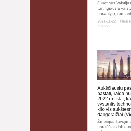
Jungtines Valstija
turtingiausia valst
pasaulyje, remianti
2021-11-22
Nauji
regionai
Aukščiausių pas
pastatų raida nu
2022 m.: štai, ka
vystantis techno
kilo vis aukštesn
dangoraižiai (V
Žmonijos žavėjima
paukščiais labiaus