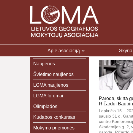
Apie asociaciją
Skyria
Naujienos
Švietimo naujienos
LGMA naujienos
LGMA forumai
Paroda, skirta g
Ričardui Baubinu
Olimpiados
Lapkričio 15 – 20
sausio 31 d. Gamt
Kudabos konkursas
centro Konferencij
Akademijos g. 2, v
Mokymo priemonės
paroda „Ričardo 