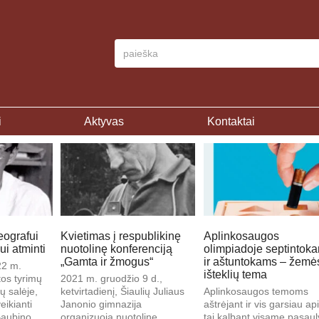
i
Aktyvas
Kontaktai
eografui
Kvietimas į respublikinę
Aplinkosaugos
i atminti
nuotolinę konferenciją
olimpiadoje septintok
„Gamta ir žmogus“
ir aštuntokams – žemė
22 m.
išteklių tema
os tyrimų
2021 m. gruodžio 9 d.,
ų salėje,
ketvirtadienį, Šiaulių Juliaus
Aplinkosaugos temoms
eikianti
Janonio gimnazija
aštrėjant ir vis garsiau ap
Baubino
organizuoja nuotolinę
tai kalbant visame pasaul