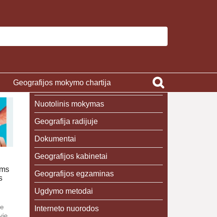
Geografijos mokymo chartija
Nuotolinis mokymas
Geografija radijuje
Dokumentai
Geografijos kabinetai
ams
Geografijos egzaminas
s
Ugdymo metodai
ie
Interneto nuorodos
yje,