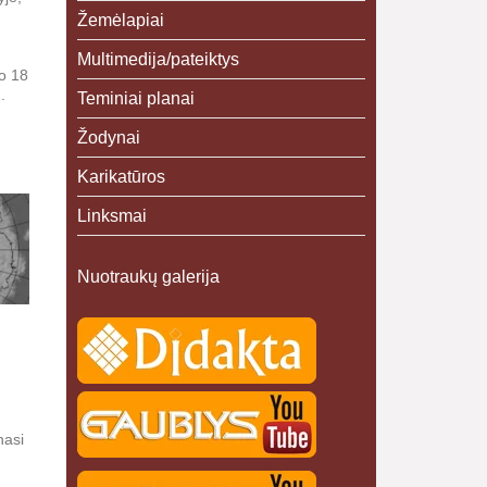
Žemėlapiai
Multimedija/pateiktys
io 18
.
Teminiai planai
Žodynai
Karikatūros
Linksmai
Nuotraukų galerija
nasi