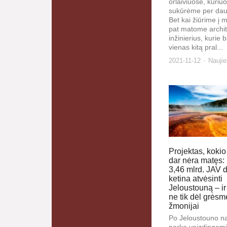
orlaiviuose, kuriu
sukūrėme per dau
Bet kai žiūrime į m
pat matome archit
inžinierius, kurie
vienas kitą pral...
2021-11-12
Nauji
Projektas, kokio
dar nėra matęs
3,46 mlrd. JAV d
ketina atvėsinti
Jeloustouną – ir
ne tik dėl grėsm
žmonijai
Po Jeloustouno na
parko vaizdingom