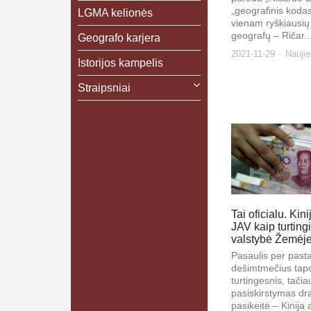
„geografinis kodas
LGMA kelionės
vienam ryškiausių
geografų – Ričar..
Geografo karjera
2021-11-29
Nauji
Istorijos kampelis
Straipsniai
Tai oficialu. Kin
JAV kaip turting
valstybė Žemėj
Pasaulis per past
dešimtmečius tap
turtingesnis, tačia
pasiskirstymas dra
pasikeitė – Kinija