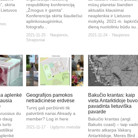
“, skirta
respublikinę konferenciją
mūsų planetai šiandien
 Lietuvos
„Žmogus ir gamta“.
aktualūs klausimai
.
Konferencija skirta šiauliečiui
neaplenkia ir Lietuvos
aplinkosaugininkui,
mokyklų. 2021 m. lapkrič
enos
fotografu...
dieną nuotoliniu būdu su..
2021-11-25
Naujienos
,
2021-11-24
Naujienos
Straipsniai
ija aplenkė
Geografijos pamokos
Bakučio krantas: kaip
iausia
netradicinėse erdvėse
vieta Antarktidoje buvo
e
pavadinta lietuviška
Turinį gali peržiūrėti tik
pavarde
aruosius du
patvirtinti nariai.Already a
o daug
member? Log in here
Bakučio krantas (angl.
u turto
Bakutis coast) – taip vadi
2021-11-17
Ugdymo metodai
stiškai
kranto atkarpa Vakarų
 aplenkė
Antarktidoje, Merės Bird