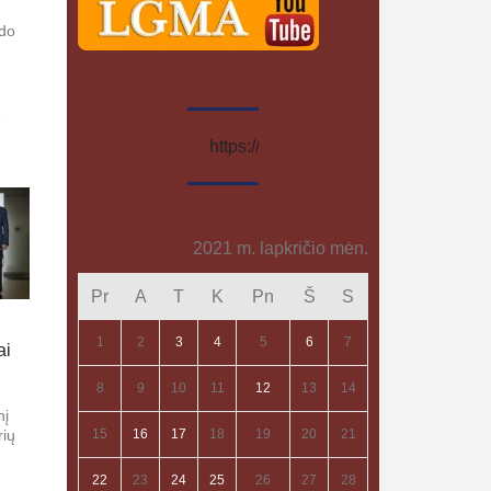
ado
.
https://www.facebook.com/geografija.
2021 m. lapkričio mėn.
Pr
A
T
K
Pn
Š
S
1
2
3
4
5
6
7
ai
8
9
10
11
12
13
14
nį
rių
15
16
17
18
19
20
21
22
23
24
25
26
27
28