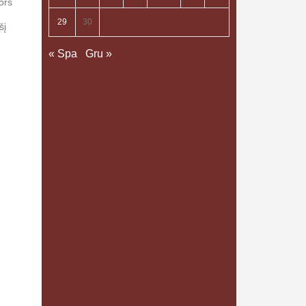
ors
29
30
šį
« Spa
Gru »