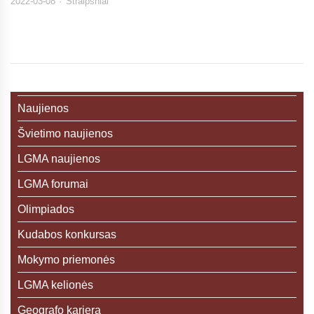
2022-03-08
Straipsniai
Naujienos
Švietimo naujienos
LGMA naujienos
LGMA forumai
Olimpiados
Kudabos konkursas
Mokymo priemonės
LGMA kelionės
Geografo karjera