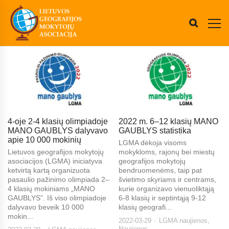
4-oje 2-4 klasių olimpiadoje
2022 m. 6–12 klasių MANO
MANO GAUBLYS dalyvavo
GAUBLYS statistika
apie 10 000 mokinių
LGMA dėkoja visoms
Lietuvos geografijos mokytojų
mokykloms, rajonų bei miestų
asociacijos (LGMA) iniciatyva
geografijos mokytojų
ketvirtą kartą organizuota
bendruomenėms, taip pat
pasaulio pažinimo olimpiada 2–
švietimo skyriams ir centrams,
4 klasių mokiniams „MANO
kurie organizavo vienuoliktąją
GAUBLYS”. Iš viso olimpiadoje
6-8 klasių ir septintąją 9-12
dalyvavo beveik 10 000
klasių geografi...
mokin...
2022-03-29
LGMA naujienos
,
Naujienos