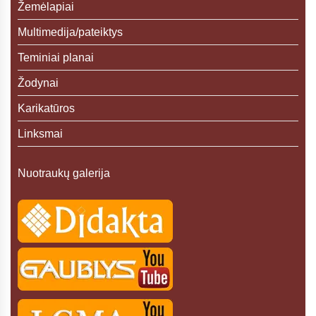
Žemėlapiai
Multimedija/pateiktys
Teminiai planai
Žodynai
Karikatūros
Linksmai
Nuotraukų galerija