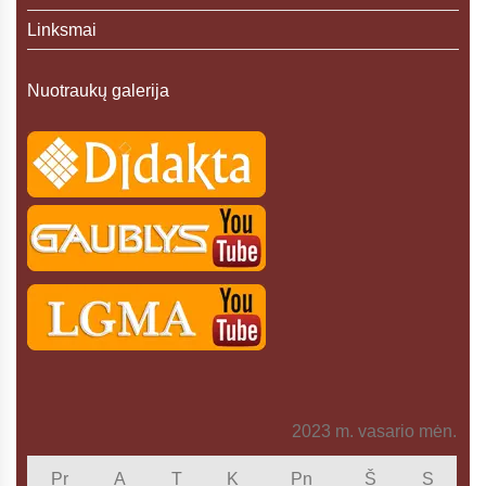
Linksmai
Nuotraukų galerija
2023 m. vasario mėn.
Pr
A
T
K
Pn
Š
S