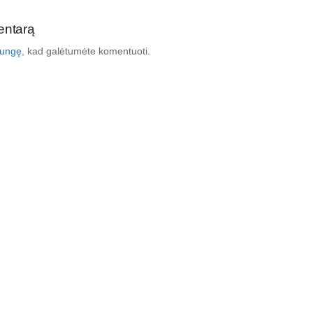
entarą
ijungę
, kad galėtumėte komentuoti.