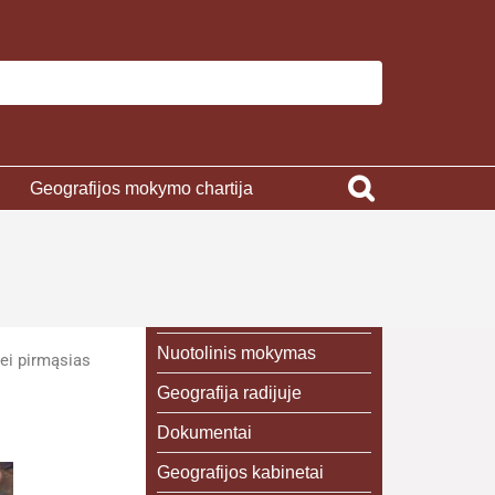
Geografijos mokymo chartija
Nuotolinis mokymas
sei pirmąsias
Geografija radijuje
Dokumentai
Geografijos kabinetai