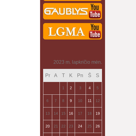
2023 m. lapkričio mėn.
Pr
A
T
K
Pn
Š
S
1
2
3
4
5
6
7
8
9
10
11
12
13
14
15
16
17
18
19
20
21
22
23
24
25
26