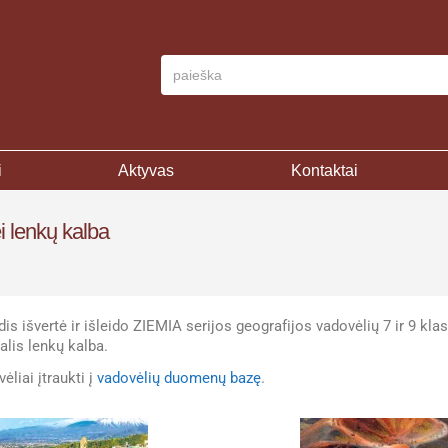
i
Aktyvas
Kontaktai
i lenkų kalba
dis išvertė ir išleido ZIEMIA serijos geografijos vadovėlių 7 ir 9 kla
dalis lenkų kalba.
ėliai įtraukti į
vadovėlių duomenų bazę
.