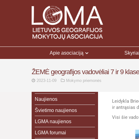
Apie asociaciją
Skyria
ŽEMĖ geografijos vadovėliai 7 ir 9 klase
2023-11-09
Mokymo priemonės
Naujienos
Leidykla Brie
ir antrąsias 
Švietimo naujienos
Visi šie vadov
LGMA naujienos
LGMA forumai