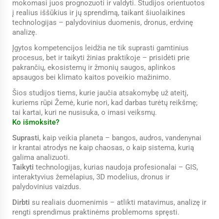
mokomasi juos prognozuoti ir valdyti. Studijos orientuotos
į realius iššūkius ir jų sprendimą, taikant šiuolaikines
technologijas – palydovinius duomenis, dronus, erdvinę
analizę.
Įgytos kompetencijos leidžia ne tik suprasti gamtinius
procesus, bet ir taikyti žinias praktikoje – prisidėti prie
pakrančių, ekosistemų ir žmonių saugos, aplinkos
apsaugos bei klimato kaitos poveikio mažinimo.
Šios studijos tiems, kurie jaučia atsakomybę už ateitį,
kuriems rūpi Žemė, kurie nori, kad darbas turėtų reikšmę;
tai kartai, kuri ne nusisuka, o imasi veiksmų.
Ko išmoksite?
Suprasti
, kaip veikia planeta – bangos, audros, vandenynai
ir krantai atrodys ne kaip chaosas, o kaip sistema, kurią
galima analizuoti.
Taikyti
technologijas, kurias naudoja profesionalai – GIS,
interaktyvius žemėlapius, 3D modelius, dronus ir
palydovinius vaizdus.
Dirbti
su realiais duomenimis – atlikti matavimus, analizę ir
rengti sprendimus praktinėms problemoms spręsti.