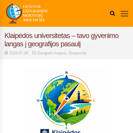
Klaipėdos universitetas – tavo gyvenimo
langas į geografijos pasaulį
2026-07-08
Geografo karjera
,
Straipsniai