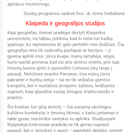
aplinkos monitoringo.
Studijų programos vadovė Doc. dr. Greta Srėbalienė
Klaipėda ir geografijos studijos
Kaip geografas, šiemet pradėjęs dėstyti Klaipėdos
universitete, vis labiau įsitikinu, kad ši vieta turi kažką
ypatingo, ko neįmanoma iki galo perteikti vien žodžiais. Čia
geografija nėra tik vadovėlių puslapiai ar teorijos – ji
gyvena aplink mus: jūros kvape, marių ramybėje, vėjyje,
kuris nuolat primena, kad esi prie atviros erdvės, prie taip
lietuvių tautos ginto ir puoselėto Lietuvos jūrų lango į
pasaulį. Netoliese esantis Pamarys, visa mūsų jūros
pakrantė ir Kuršių nerija – tai ne tik unikalus gamtos
kampelis, bet ir nuolatinis įkvėpimo šaltinis, leidžiantis
suprasti, kaip glaudžiai susiję žmogus, kraštovaizdis ir
praeitis.
Šis kraštas turi gilią atmintį – čia susipina skirtingos
kultūros kontekstai ir žmonių likimai, o kartu juntamas ir
labai gyvas, nuoširdus santykis su aplinka. Studijuojant
Klaipėdoje kiekvienas pradeda ne tik geriau suprasti
pasaulį, bet ir išmoksti jį jausti – pastebėti detales, vertinti