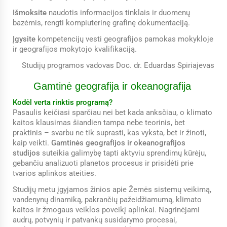
Išmoksite
naudotis informacijos tinklais ir duomenų
bazėmis, rengti kompiuterinę grafinę dokumentaciją.
Įgysite
kompetencijų vesti geografijos pamokas mokykloje
ir geografijos mokytojo kvalifikaciją.
Studijų programos vadovas Doc. dr. Eduardas Spiriajevas
Gamtinė geografija ir okeanografija
Kodėl verta rinktis programą?
Pasaulis keičiasi sparčiau nei bet kada anksčiau, o klimato
kaitos klausimas šiandien tampa nebe teorinis, bet
praktinis – svarbu ne tik suprasti, kas vyksta, bet ir žinoti,
kaip veikti.
Gamtinės geografijos ir okeanografijos
studijos
suteikia galimybę tapti aktyviu sprendimų kūrėju,
gebančiu analizuoti planetos procesus ir prisidėti prie
tvarios aplinkos ateities.
Studijų metu įgyjamos žinios apie Žemės sistemų veikimą,
vandenynų dinamiką, pakrančių pažeidžiamumą, klimato
kaitos ir žmogaus veiklos poveikį aplinkai. Nagrinėjami
audrų, potvynių ir patvankų susidarymo procesai,