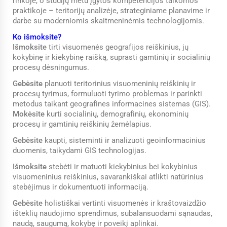
rinkoje, o studijų metu įgytos kompetencijos taikomos
praktikoje – teritorijų analizėje, strateginiame planavime ir
darbe su moderniomis skaitmeninėmis technologijomis.
Ko išmoksite?
Išmoksite
tirti visuomenės geografijos reiškinius, jų
kokybinę ir kiekybinę raišką, suprasti gamtinių ir socialinių
procesų dėsningumus.
Gebėsite
planuoti teritorinius visuomeninių reiškinių ir
procesų tyrimus, formuluoti tyrimo problemas ir parinkti
metodus taikant geografines informacines sistemas (GIS).
Mokėsite
kurti socialinių, demografinių, ekonominių
procesų ir gamtinių reiškinių žemėlapius.
Gebėsite
kaupti, sisteminti ir analizuoti geoinformacinius
duomenis, taikydami GIS technologijas.
Išmoksite
stebėti ir matuoti kiekybinius bei kokybinius
visuomeninius reiškinius, savarankiškai atlikti natūrinius
stebėjimus ir dokumentuoti informaciją.
Gebėsite
holistiškai vertinti visuomenės ir kraštovaizdžio
išteklių naudojimo sprendimus, subalansuodami sąnaudas,
naudą, saugumą, kokybę ir poveikį aplinkai.