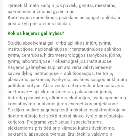
Tyrinėti
klimato kaitą ir jos poveikį gamtai, miestams,
pakrantėms ir žmonių gyvenimui.
Kurti
tvarius sprendimus, padedančius saugoti aplinką ir
prisitaikyti prie ateities iššūkių.
Kokios karjeros galimybės?
Studijų absolventai gali dirbti aplinkos ir jūrų tyrimų
institucijose, nacionaliniuose ir tarptautiniuose aplinkos
tyrimų centruose, hidrometeorologijos tarnybose, jūrinių
tyrimų laboratorijose ir okeanografijos institutuose.
Karjeros galimybės taip pat atsiveria valstybinėse ir
savivaldybių institucijose – aplinkosaugos, teritorijų
planavimo, pakrančių tvarkymo, civilinės saugos ar klimato
politikos srityse. Absolventai dirba verslo ir konsultavimo
sektoriuje – aplinkos inžinerijos, pakrančių ir jūrinių
teritorijų planavimo, atkūrimo ekologijos, tvarių sprendimų
konsultavimo ar atviros jūros energetikos projektuose.
Studijos sudaro pagrindą tęsti mokslus magistrantūroje ar
doktorantūroje bei siekti mokslininko, tyrėjo ar dėstytojo
karjeros. Programa ypač aktuali specialistams,
siekiantiems prisidėti prie klimato kaitos švelninimo,
pakrančių apsaugos, tvaraus jūrų išteklių valdymo ir