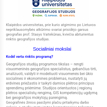
Klaipėdos universitetas, prie kurio atgimimo po Lietuvos
nepriklausomybės atkūrimo svariai prisidėjo garsus
geografas prof. Stasys Vaitekūnas, kviečia abiturientus
rinktis geografijos studijas.
Socialiniai mokslai
Kodėl verta rinktis programą?
Geografijos studijų programos tikslas – rengti
visuomeninės geografijos specialistus, gebančius tirti,
analizuoti, valdyti ir modeliuoti visuomenės bei ūkio
socialines ir ekonomines problemas, nustatyti jų
erdvines priežastis ir taikyti darnios plėtros principus
sprendimų priėmime. Studijos orientuotos į regionų
plėtros specialistų rengimą, GIS kompetencijų ugdymą
bei geografijos mokytojų parengimą.
Geografinės žinios pasižymi plačiu pritaikymu darbo