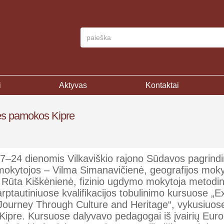
i
Aktyvas
Kontaktai
ties pamokos Kipre
–24 dienomis Vilkaviškio rajono Sūdavos pagrind
okytojos – Vilma Simanavičienė, geografijos moky
r Rūta Kiškėnienė, fizinio ugdymo mokytoja metodin
rptautiniuose kvalifikacijos tobulinimo kursuose „E
Journey Through Culture and Heritage“, vykusiuos
 Kipre. Kursuose dalyvavo pedagogai iš įvairių Euro