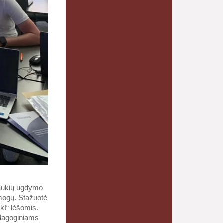
traukių ugdymo
žmogų. Stažuotė
k!“ lėšomis.
pedagoginiams