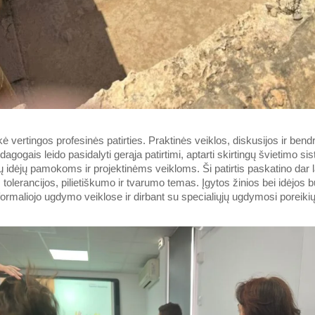
ė vertingos profesinės patirties. Praktinės veiklos, diskusijos ir ben
edagogais leido pasidalyti gerąja patirtimi, aptarti skirtingų švietimo s
jų idėjų pamokoms ir projektinėms veikloms. Ši patirtis paskatino dar lab
, tolerancijos, pilietiškumo ir tvarumo temas. Įgytos žinios bei idėjos 
rmaliojo ugdymo veiklose ir dirbant su specialiųjų ugdymosi poreikių 