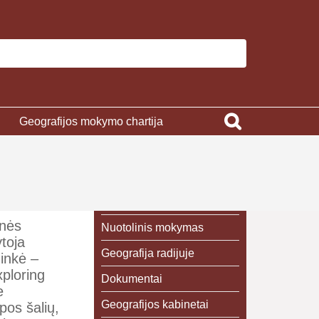
Geografijos mokymo chartija
inės
Nuotolinis mokymas
toja
Geografija radijuje
inkė –
xploring
Dokumentai
e
Geografijos kabinetai
pos šalių,