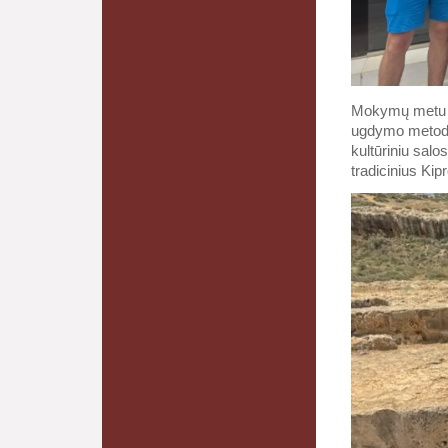
Mokymų metu gil
ugdymo metodu
kultūriniu salo
tradicinius Kip