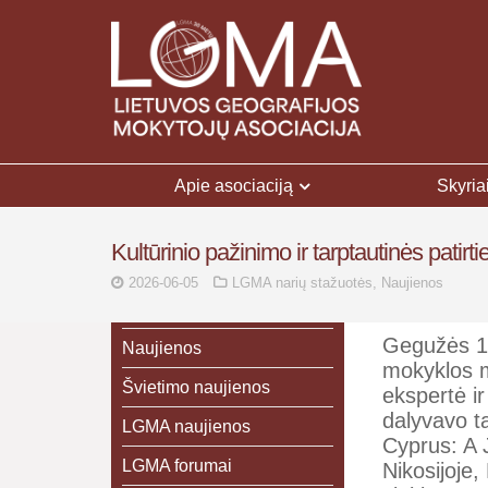
Apie asociaciją
Skyria
Kultūrinio pažinimo ir tarptautinės patir
2026-06-05
LGMA narių stažuotės
,
Naujienos
Gegužės 17
Naujienos
mokyklos m
Švietimo naujienos
ekspertė i
dalyvavo ta
LGMA naujienos
Cyprus: A 
LGMA forumai
Nikosijoje,