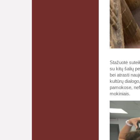
Stažuotė suteik
su kitų šalių p
bei atrasti nau
kultūrų dialogo
pamokose, nefo
mokiniais.