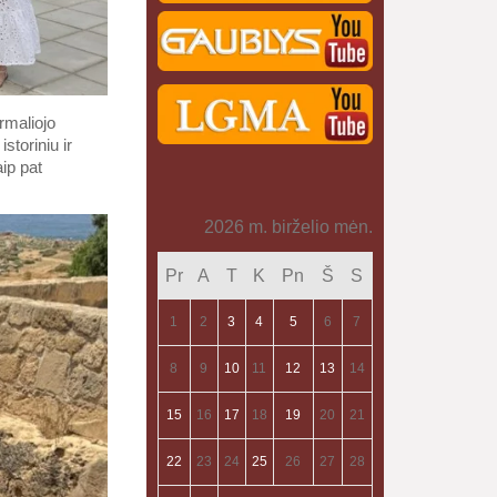
rmaliojo
oriniu ir
ip pat
2026 m. birželio mėn.
Pr
A
T
K
Pn
Š
S
1
2
3
4
5
6
7
8
9
10
11
12
13
14
15
16
17
18
19
20
21
22
23
24
25
26
27
28