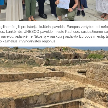
inomės į Kipro istoriją, kultūrinį paveldą, Europos vertybes bei nefo
s. Lankėmės UNESCO paveldo mieste Paphose, susipažinome su ist
s paveldu, aplankėme Nikosiją – paskutinį padalytą Europos miestą, ta
ro kaimelius ir vyndarystės regionus.