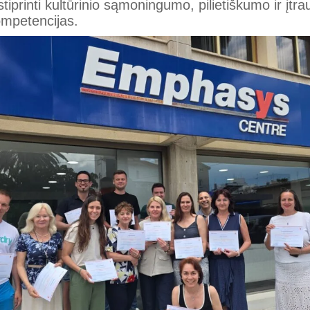
stiprinti kultūrinio sąmoningumo, pilietiškumo ir įtr
mpetencijas.