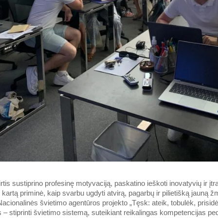
irtis sustiprino profesinę motyvaciją, paskatino ieškoti inovatyvių ir į
kartą priminė, kaip svarbu ugdyti atvirą, pagarbų ir pilietišką jauną 
cionalinės švietimo agentūros projekto „Tęsk: ateik, tobulėk, prisidė
s – stiprinti švietimo sistemą, suteikiant reikalingas kompetencijas 