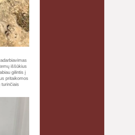
dradarbiavimas
istemų iššūkius
iau gilintis į
bus pritaikomos
turinčiais