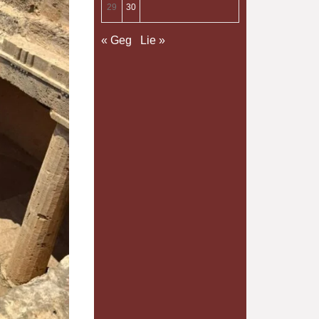
29
30
« Geg
Lie »