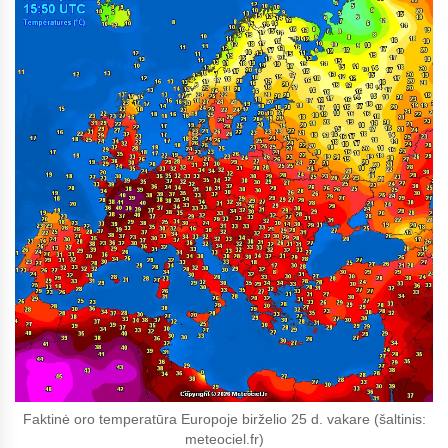
Faktinė oro temperatūra Europoje birželio 25 d. vakare (šaltinis:
meteociel.fr)