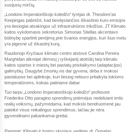
susijusių mirčių.
„Londono Imperatoriškojo koledžo“ tyrėjas dr. Theodore’as
Keepingas pabrėžė, kad besitęsiančios iškastinio kuro emisijos
yra tiesiogiai atsakingos už infrastruktūros trikdžius. JT Klimato
kaitos vykdomasis sekretorius Simonas Stiellas akcentavo
būtinybę spartinti perėjimą prie švarios energijos, kuri šiuo metu
yra pigesnė už iškastinį kurą.
Raudonojo Kryžiaus klimato centro atstovė Carolina Pereira
Marghidan atkreipė dėmesį į ryškėjantį atotrūkį tarp klimato
kaitos spartos ir miestų bei pastatų prisitaikymo (adaptacijos)
galimybių. Daugybė žmonių vis dar gyvena, dirba ir mokosi
pastatuose bei aplinkoje, kuri tiesiog nebuvo pritaikyta tokioms
temperatūroms, kokias patiriame dabar
Tuo tarpu „Londono Imperatoriškojo koledžo“ profesorė
Friederike Otto paragino sprendimų priėmėjus nedelsiant imtis
realių veiksmų, pažymėdama, kad mokslo bendruomenė jau
pateikė visus reikalingus sprendimus, tačiau jie nėra
įgyvendinami pakankamai greitai.
Parengė: Klimato ir tyrimų skyriaus vedėjas dr. Donatas