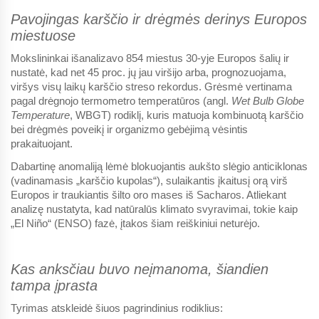
Pavojingas karščio ir drėgmės derinys Europos
miestuose
Mokslininkai išanalizavo 854 miestus 30-yje Europos šalių ir
nustatė, kad net 45 proc. jų jau viršijo arba, prognozuojama,
viršys visų laikų karščio streso rekordus. Grėsmė vertinama
pagal drėgnojo termometro temperatūros (angl.
Wet Bulb Globe
Temperature
, WBGT) rodiklį, kuris matuoja kombinuotą karščio
bei drėgmės poveikį ir organizmo gebėjimą vėsintis
prakaituojant.
Dabartinę anomaliją lėmė blokuojantis aukšto slėgio anticiklonas
(vadinamasis „karščio kupolas“), sulaikantis įkaitusį orą virš
Europos ir traukiantis šilto oro mases iš Sacharos. Atliekant
analizę nustatyta, kad natūralūs klimato svyravimai, tokie kaip
„El Niño“ (ENSO) fazė, įtakos šiam reiškiniui neturėjo.
Kas anksčiau buvo neįmanoma, šiandien
tampa įprasta
Tyrimas atskleidė šiuos pagrindinius rodiklius: