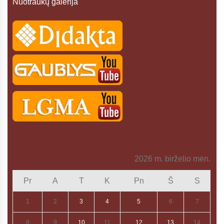
Nuotraukų galerija
2026 m. birželio mėn.
Pr
A
T
K
Pn
Š
S
1
2
3
4
5
6
7
8
9
10
11
12
13
14