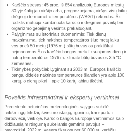
Karščio stresas:
45 proc. iš 854 analizuotų Europos miestų
30-yje šalių jau viršijo arba, prognozuojama, viršys visų laikų
drėgnojo termometro temperatūros (WBGT) rekordus. Šis
rodiklis matuoja kombinuotą karščio ir drėgmės poveikį bei
organizmo gebėjimą vėsintis prakaituojant.
Palyginimas su istoriniais duomenimis:
Tiek dienų
maksimumai, tiek naktinės temperatūros šiuo metų laiku
vos prieš 50 metų (1976 m.) būtų buvusios praktiškai
neįmanomos Šios karščio bangos metu fiksuojamos dienų ir
naktų temperatūros 1976 m. klimate būtų buvusios 3,5 °C
žemesnės.
Tikimybės pokyčiai:
Lyginant su 2003 m. Europos karščio
banga, didelės naktinės temperatūros šiandien yra apie 100
kartų, o dienų pikai – apie 10 kartų labiau tikėtini.
Poveikis infrastruktūrai ir ekspertų vertinimai
Precedento neturinčios meteorologinės sąlygos sukėlė
reikšmingų trikdžių švietimo įstaigų, ligoninių, transporto ir
darboviečių veikloje. Karščio bangos Europoje vertinamos kaip
didžiausią mirtingumą sukeliantis gamtinis pavojus –
pavyzdžiui, 2022 m. vasarą fiksuota per 60 000 su karščiu