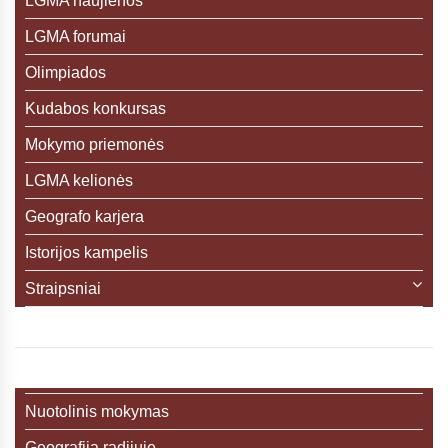
LGMA naujienos
LGMA forumai
Olimpiados
Kudabos konkursas
Mokymo priemonės
LGMA kelionės
Geografo karjera
Istorijos kampelis
Straipsniai
Nuotolinis mokymas
Geografija radijuje