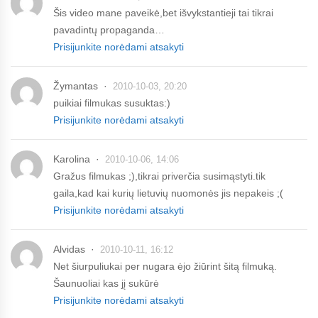
Šis video mane paveikė,bet išvykstantieji tai tikrai
pavadintų propaganda…
Prisijunkite norėdami atsakyti
Žymantas
2010-10-03, 20:20
puikiai filmukas susuktas:)
Prisijunkite norėdami atsakyti
Karolina
2010-10-06, 14:06
Gražus filmukas ;),tikrai priverčia susimąstyti.tik
gaila,kad kai kurių lietuvių nuomonės jis nepakeis ;(
Prisijunkite norėdami atsakyti
Alvidas
2010-10-11, 16:12
Net šiurpuliukai per nugara ėjo žiūrint šitą filmuką.
Šaunuoliai kas jį sukūrė
Prisijunkite norėdami atsakyti