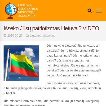
Išseko Jūsų patriotizmas Lietuvai? VIDEO
2010-09-27
Lietuvos aktualijos
Jūs nusivylę Lietuva? Jūs pykstate ant
valdžios? Jums trūksta pinigų ir dėl to
daug ką kaltinate? Jūs nenoriai einate į
darbą? Jūs tingite stengtis, nes
nematote tikslo? Jūs erzina kaimynai ir
politikai? Jūs galvojate apie emigraciją?
Jeigu TAIP, nepamirškite, kad:
Jūs gyvenate savo gimtinėje Lietuvoje,
o tie kurie ją lengvabūdiškai palieka tik dėl eurų, svarų, kronų ar dolerių
– bėgliai.
Jūs mindote Lietuvos Žemę, kuri permirkusi krauju žmonių, kovojusių,
kad Jūs galėtumėte ją mindyti.