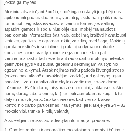
jokios galimybės.
Mokiniui atsakinėjant žodžiu, sudėtinga nustatyti jo gebėjimus
apibendrinti gautus duomenis, vertinti jų tikslumą ir patikimumą,
formuluoti pagrįstas išvadas, iš įvairių informacijos šaltinių
atpažinti gamtos ir socialinius objektus, mokėjimą naudotis
papildomais informacijos šaltiniais, gebėjimą braižyti ir analizuoti
lenteles, grafikus, diagramas ir kitą vaizdinę medžiagą. Mokinių
gamtamokslinės ir socialinės į praktinį ugdymą orientuotos
socialinės žinios valstybiniuose egzaminuose taip pat
vertinamos raštu, tad nevertinant rašto darbų mokinys netenka
galimybės įgyti visų būtinų gebėjimų sėkmingam valstybinio
egzamino laikymui. Atsakinėjimas raštu padeda išvengti streso
(dažnai pasitaikančio atsakinėjant žodžiu), turi galimybę ilgiau
pagalvoti, vėliau analizuoti mokytojo vertinimą ir savo darbo
trūkumus. Rašto darbų taisymas (kontroliniai, apklausos raštu,
namų darbų, laboratorinių, kt.) turi būti apmokamas kaip ir kitų
dalykų mokytojams. Suskaičiavome, kad vienos klasės
kontrolinio darbo paruošimas ir taisymas, jei klasėje yra 24 – 32
moksleiviai, trunka iki trijų valandų.
Atsižvelgiant į aukščiau išdėstytą informaciją, prašome:
1. Gamtos mokslų ir geografijos mokytojams numatyti būtiną ir