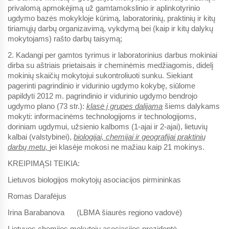
privalomą apmokėjimą už gamtamokslinio ir aplinkotyrinio
ugdymo bazės mokykloje kūrimą, laboratorinių, praktinių ir kitų
tiriamųjų darbų organizavimą, vykdymą bei
(kaip ir kitų dalykų
mokytojams)
rašto darbų taisymą;
2. Kadangi per gamtos tyrimus ir laboratorinius darbus mokiniai
dirba su aštriais prietaisais ir cheminėmis medžiagomis, didelį
mokinių skaičių mokytojui sukontroliuoti sunku. Siekiant
pagerinti pagrindinio ir vidurinio ugdymo kokybę, siūlome
papildyti 2012 m. pagrindinio ir vidurinio ugdymo bendrojo
ugdymo plano (73 str.):
klasė į grupes dalijama
šiems dalykams
mokyti: informacinėms technologijoms ir technologijoms,
doriniam ugdymui, užsienio kalboms (1-ajai ir 2-ajai), lietuvių
kalbai (valstybinei),
biologijai, chemijai ir geografijai praktinių
darbų metu,
jei klasėje mokosi ne mažiau kaip 21 mokinys.
KREIPIMĄSI TEIKIA:
Lietuvos biologijos mokytojų asociacijos pirmininkas
Romas Darafėjus
Irina Barabanova (LBMA šiaurės regiono vadovė)
Lietuvos chemijos mokytojų asociacijos prezidentė