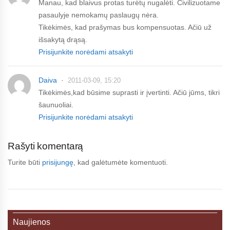
Manau, kad blaivus protas turėtų nugalėti. Civilizuotame
pasaulyje nemokamų paslaugų nėra.
Tikėkimės, kad prašymas bus kompensuotas. Ačiū už
išsakytą drąsą.
Prisijunkite norėdami atsakyti
Daiva
2011-03-09, 15:20
Tikėkimės,kad būsime suprasti ir įvertinti. Ačiū jūms, tikri
šaunuoliai.
Prisijunkite norėdami atsakyti
Rašyti komentarą
Turite būti
prisijungę
, kad galėtumėte komentuoti.
Naujienos