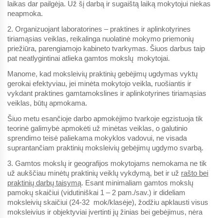
laikas dar pailgėja. Už šį darbą ir sugaištą laiką mokytojui niekas
neapmoka.
2. Organizuojant laboratorines – praktines ir aplinkotyrines
tiriamąsias veiklas, reikalinga nuolatinė mokymo priemonių
priežiūra, parengiamojo kabineto tvarkymas. Šiuos darbus taip
pat neatlygintinai atlieka gamtos mokslų mokytojai.
Manome, kad moksleivių praktinių gebėjimų ugdymas vyktų
gerokai efektyviau, jei minėta mokytojo veikla, ruošiantis ir
vykdant praktines gamtamokslines ir aplinkotyrines tiriamąsias
veiklas, būtų apmokama.
Šiuo metu esančioje darbo apmokėjimo tvarkoje egzistuoja tik
teorinė galimybė apmokėti už minėtas veiklas, o galutinio
sprendimo teisė paliekama mokyklos vadovui, ne visada
suprantančiam praktinių moksleivių gebėjimų ugdymo svarbą.
3. Gamtos mokslų ir geografijos mokytojams nemokama ne tik
už aukščiau minėtų praktinių veiklų vykdymą, bet ir už
rašto bei
praktinių darbų taisymą
. Esant minimaliam gamtos mokslų
pamokų skaičiui (vidutiniškai 1 – 2 pam./sav.) ir dideliam
moksleivių skaičiui (24-32 mok/klasėje), žodžiu apklausti visus
moksleivius ir objektyviai įvertinti jų žinias bei gebėjimus, nėra