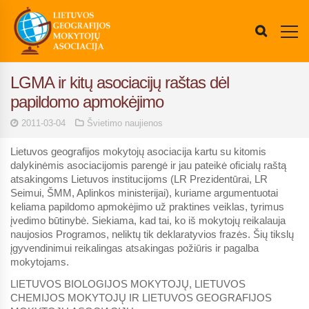
LGMA ir kitų asociacijų raštas dėl
papildomo apmokėjimo
2011-03-04
Švietimo naujienos
Lietuvos geografijos mokytojų asociacija kartu su kitomis
dalykinėmis asociacijomis parengė ir jau pateikė oficialų raštą
atsakingoms Lietuvos institucijoms (LR Prezidentūrai, LR
Seimui, ŠMM, Aplinkos ministerijai), kuriame argumentuotai
keliama papildomo apmokėjimo už praktines veiklas, tyrimus
įvedimo būtinybė. Siekiama, kad tai, ko iš mokytojų reikalauja
naujosios Programos, neliktų tik deklaratyvios frazės. Šių tikslų
įgyvendinimui reikalingas atsakingas požiūris ir pagalba
mokytojams.
LIETUVOS BIOLOGIJOS MOKYTOJŲ, LIETUVOS
CHEMIJOS MOKYTOJŲ IR LIETUVOS GEOGRAFIJOS