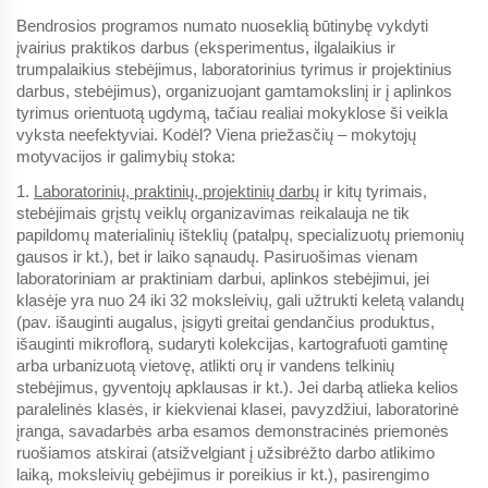
Bendrosios programos numato nuoseklią būtinybę vykdyti
įvairius praktikos darbus (eksperimentus, ilgalaikius ir
trumpalaikius stebėjimus, laboratorinius tyrimus ir projektinius
darbus, stebėjimus), organizuojant gamtamokslinį ir į aplinkos
tyrimus orientuotą ugdymą, tačiau realiai mokyklose ši veikla
vyksta neefektyviai. Kodėl? Viena priežasčių – mokytojų
motyvacijos ir galimybių stoka:
1.
Laboratorinių, praktinių, projektinių darbų
ir kitų tyrimais,
stebėjimais grįstų veiklų organizavimas reikalauja ne tik
papildomų materialinių išteklių (patalpų, specializuotų priemonių
gausos ir kt.), bet ir laiko sąnaudų. Pasiruošimas vienam
laboratoriniam ar praktiniam darbui, aplinkos stebėjimui, jei
klasėje yra nuo 24 iki 32 moksleivių, gali užtrukti keletą valandų
(pav. išauginti augalus, įsigyti greitai gendančius produktus,
išauginti mikroflorą, sudaryti kolekcijas, kartografuoti gamtinę
arba urbanizuotą vietovę, atlikti orų ir vandens telkinių
stebėjimus, gyventojų apklausas ir kt.). Jei darbą atlieka kelios
paralelinės klasės, ir kiekvienai klasei, pavyzdžiui, laboratorinė
įranga, savadarbės arba esamos demonstracinės priemonės
ruošiamos atskirai (atsižvelgiant į užsibrėžto darbo atlikimo
laiką, moksleivių gebėjimus ir poreikius ir kt.), pasirengimo