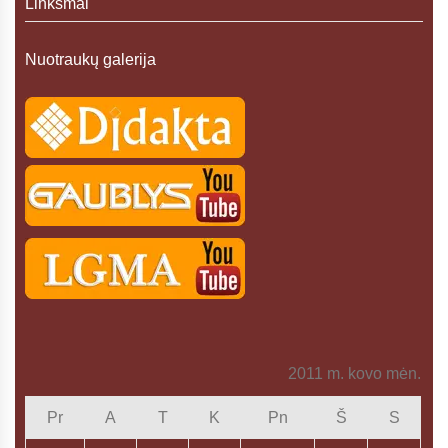
Linksmai
Nuotraukų galerija
2011 m. kovo mėn.
Pr
A
T
K
Pn
Š
S