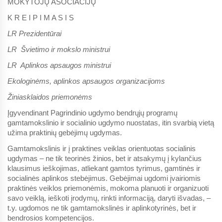
MOKYTOJŲ ASOCIACIJŲ
K R E I P I M A S I S
LR Prezidentūrai
LR Švietimo ir mokslo ministrui
LR Aplinkos apsaugos ministrui
Ekologinėms, aplinkos apsaugos organizacijoms
Žiniasklaidos priemonėms
Įgyvendinant Pagrindinio ugdymo bendrųjų programų
gamtamokslinio ir socialinio ugdymo nuostatas, itin svarbią vietą
užima praktinių gebėjimų ugdymas.
Gamtamokslinis ir į praktines veiklas orientuotas socialinis
ugdymas – ne tik teorinės žinios, bet ir atsakymų į kylančius
klausimus ieškojimas, atliekant gamtos tyrimus, gamtinės ir
socialinės aplinkos stebėjimus. Gebėjimai ugdomi įvairiomis
praktinės veiklos priemonėmis, mokoma planuoti ir organizuoti
savo veiklą, ieškoti įrodymų, rinkti informaciją, daryti išvadas, –
t.y. ugdomos ne tik gamtamokslinės ir aplinkotyrinės, bet ir
bendrosios kompetencijos.